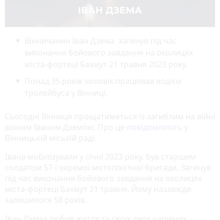
Вінничанин Іван Дзема загинув під час
виконання бойового завдання на околицях
міста-фортеці Бахмут 21 травня 2023 року.
Понад 35 років чоловік працював водієм
тролейбуса у Вінниці.
Сьогодні Вінниця прощатиметься із загиблим на війні
воїном Іваном Дземою. Про це
повідомляють
у
Вінницькій міській раді.
Івана мобілізували у січні 2023 року. Був старшим
солдатом 57-ї окремої мотопіхотної бригади. Загинув
під час виконання бойового завдання на околицях
міста-фортеці Бахмут 21 травня. Йому назавжди
залишилося 58 років.
Іван Дзема любив життя та своїх двох чарівних