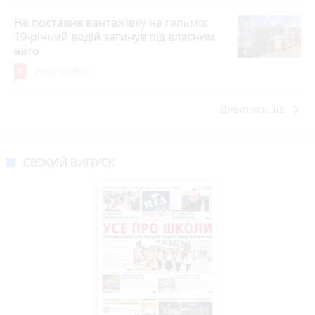
Не поставив вантажівку на гальмо:
19-річний водій загинув під власним
авто
9
Вчора о 13:13
keyboard_arrow_right
Дивитись ще
СВІЖИЙ ВИПУСК