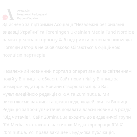
Здійснено за підтримки Асоціації “Незалежні регіональні
видавці України” та Foreningen Ukrainian Media Fund Nordic в
рамках реалізації проєкту Хаб підтримки регіональних медіа.
Погляди авторів не обов'язково збігаються з офіційною
позицією партнерів
Незалежний новинний портал з оперативним висвітленням
подій у Вінниці та області. Сайт новин №1 у Вінниці за
розміром аудиторії. Новини створюються для Вас
мультимедійною редакцією RIA та 20minut.ua. Ми
висвітлюємо важливі та цікаві події, людей, життя Вінниці.
Редакція запрошує читачів додавати власні новини в розділ
"Від читачів". Сайт 20minut.ua входить до видавничої групи
RIA Media, яка також є частиною Медіа корпорації RIA ©
20minut.ua. Усі права захищені. Будь-яка публiкацiя,