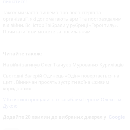
пишатися!
Також ми часто пишемо про волонтерів та
організації, які допомагають армії та постраждалим
від війни. Всі історії зібрали у рубриці «Герої тилу».
Почитати їх ви можете за посиланням.
Читайте також:
На війні загинув Олег Ткачук з Мурованих Курилівців
Сьогодні Валерій Одинець «Одін» повертається на
щиті. Вінничан просять зустріти воїна «живим
коридором»
У Козятині прощались із загиблим Героєм Олексієм
Дукою
Додайте 20 хвилин до вибраних джерел у
Google