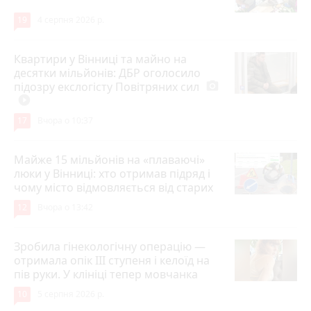
19
4 серпня 2026 р.
Квартири у Вінниці та майно на
десятки мільйонів: ДБР оголосило
підозру екслогісту Повітряних сил
photo_camera
play_circle_filled
17
Вчора о 10:37
Майже 15 мільйонів на «плаваючі»
люки у Вінниці: хто отримав підряд і
чому місто відмовляється від старих
12
Вчора о 13:42
Зробила гінекологічну операцію —
отримала опік ІІІ ступеня і келоїд на
пів руки. У клініці тепер мовчанка
10
5 серпня 2026 р.