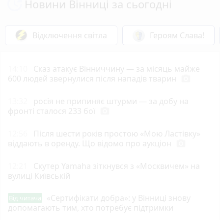
Новини Вінниці за сьогодні
Відключення світла
Героям Слава!
14:10
Сказ атакує Вінниччину — за місяць майже
600 людей звернулися після нападів тварин
photo_camera
13:32
росія не припиняє штурми — за добу на
фронті сталося 233 бої
photo_camera
12:56
Після шести років простою «Мою Ластівку»
віддають в оренду. Що відомо про аукціон
photo_camera
12:21
Скутер Yamaha зіткнувся з «Москвичем» на
вулиці Київській
«Сертифікати добра»: у Вінниці знову
Від читача
допомагають тим, хто потребує підтримки