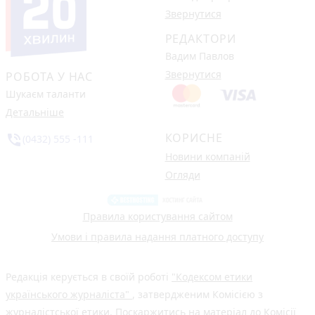
Звернутися
РЕДАКТОРИ
Вадим Павлов
Звернутися
РОБОТА У НАС
Шукаєм таланти
Детальніше
КОРИСНЕ
phone_in_talk
(0432) 555 -111
Новини компаній
Огляди
Правила користування сайтом
Умови і правила надання платного доступу
Редакція керується в своїй роботі
"Кодексом етики
українського журналіста"
, затвердженим Комісією з
журналістської етики. Поскаржитись на матеріал до Комісії