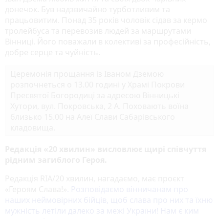
донечок. Був надзвичайно турботливим та
працьовитим. Понад 35 років чоловік сідав за кермо
тролейбуса та перевозив людей за маршрутами
Вінниці. Його поважали в колективі за професійність,
добре серце та чуйність.
Церемонія прощання із Іваном Дземою
розпочнеться о 13.00 годині у Храмі Покрови
Пресвятої Богородиці за адресою Вінницькі
Хутори, вул. Покровська, 2 А. Поховають воїна
близько 15.00 на Алеї Слави Сабарівського
кладовища.
Редакція «20 хвилин» висловлює щирі співчуття
рідним загиблого Героя.
Редакція RIA/20 хвилин, нагадаємо, має проєкт
«‎Героям Слава!»
‎. Розповідаємо вінничанам про
наших неймовірних бійців, щоб слава про них та їхню
мужність летіли далеко за межі України! Нам є ким