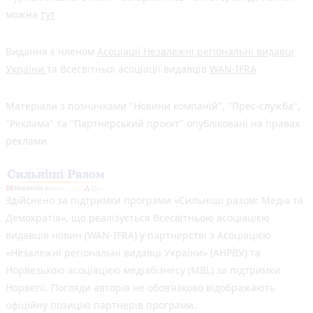
можна
тут
Видання є членом
Асоціації Незалежні регіональні видавці
України
та Всесвітньої асоціації видавців
WAN-IFRA
Матеріали з позначками "Новини компаній", "Прес-служба",
"Реклама" та "Партнерський проєкт" опубліковані на правах
реклами.
Здійснено за підтримки програми «Сильніші разом: Медіа та
Демократія», що реалізується Всесвітньою асоціацією
видавців новин (WAN-IFRA) у партнерстві з Асоціацією
«Незалежні регіональні видавці України» (АНРВУ) та
Норвезькою асоціацією медіабізнесу (MBL) за підтримки
Норвегії. Погляди авторів не обов’язково відображають
офіційну позицію партнерів програми.