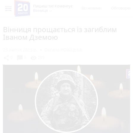
Пишеш ти! Коментує
Всі новини
Обговорен
Вінниця
Вінниця прощається із загиблим
Іваном Дземою
23 липня 2023 р.
Оксана НОВІЦЬКА
chat_bubble
share
visibility
0
0
293