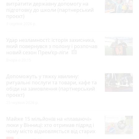
витратити державну допомогу на
підготовку до школи (партнерський
проєкт)
3 серпня 2026 р.
Удар незламності: історія захисника,
який повернувся з полону і розпочав
новий сезон Прем’єр-ліги
photo_camera
Вчора о 20:15
Допоможуть у тяжку хвилину:
ритуальні послуги та товари, кафе та
обіди на замовлення (партнерський
проєкт)
25 червня 2026 р.
Майже 15 мільйонів на «плаваючі»
люки у Вінниці: хто отримав підряд і
чому місто відмовляється від старих