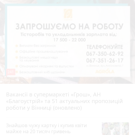
241
Вакансії в супермаркеті «Грош», АН
4 серпня 2026 р.
«Благоустрій» та 51 актуальних пропозицій
роботи у Вінниці (оновлено)
Знайшов чужу картку і купив квіти
майже на 20 тисяч гривень