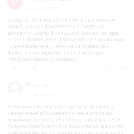
24 серпня 2024 р.
Брешуть ! За півмільйона рублів піде вбивати
знов ! Не вірю ! Домовлятись ? Пустіть на ,,
домовини ,, матір Вінницького Грєнки , матерів
ВСІХ З САБАРІВСЬКОГО КЛАДОВИЩА ! нехай жінки
і ,, домовляються ,, - хочу на це подивитись .
Жінки , в яких вирвали серце - самі кращі
парламентери на домовинах .
reply
share
remove
add
1
Читач83
23 серпня 2024 р.
З ким домовлятися з маньяком це два дебіла
ненормальні військовополонені а там таких
мільйони Перемога або смерть такий девіз ВСУ
повинен бути Їх потрібно знищити цих фашистів
щоб вони ніколи не говорили що деди воювали і