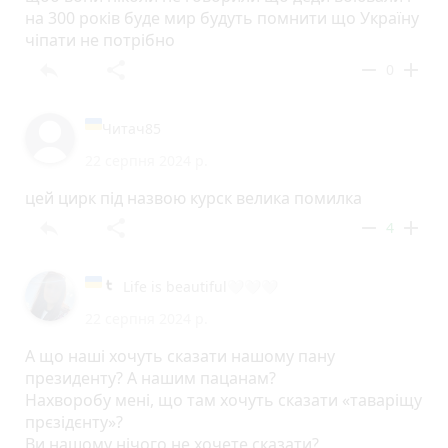
на 300 років буде мир будуть помнити що Україну
чіпати не потрібно
reply
share
remove
add
0
Читач85
22 серпня 2024 р.
цей цирк під назвою курск велика помилка
reply
share
remove
add
4
Life is beautiful🤍🤍🤍
22 серпня 2024 р.
А що наші хочуть сказати нашому пану
президенту? А нашим пацанам?
Нахворобу мені, що там хочуть сказати «таваріщу
прєзідєнту»?
Ви нашому нічого не хочете сказати?