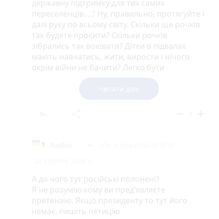
державну підтримку для тих самих
переселенців….? Ну, правильно, протягуйте і
далі руку по всьому світу. Скільки ще рочків
так будете просити? Скільки рочків
зібрались так воювати? Дітки в підвалах
мають навчатись, жити, вирости і нічого
окрім війни не бачити? Легко бути
«патріотичною блядю» і розповідати про
кордони 91 року, Курськ, Крим і решту хєрні,
Читати далі
в той час, як чужі діти вже ніколи не
побачать батька, не обіймуть; в той час,
reply
share
remove
add
1
коли чужа мати назавжди стане одинокою і
покинутою без свого єдиного сина; в той
час, коли деяким навіть нема кого поховати.
Nadiia
Life is beautiful🤍🤍🤍
reply
Правильно, воюйте до останього руського/
22 серпня 2024 р.
бурята/… чи ще там когось… але якщо
подивитись на кількість населення, то
А до чого тут російські полонені?
скоріше українці закінчаться, аніж ті руські.
Я не розумію кому ви предʼявляєте
Але звичайно, я пишу непатріотичні речі,
претензію. Якщо президенту то тут його
краще підбурювати народ йти воювати за
немає, пишіть петицію
землю (котру розпродали), за державу (котра