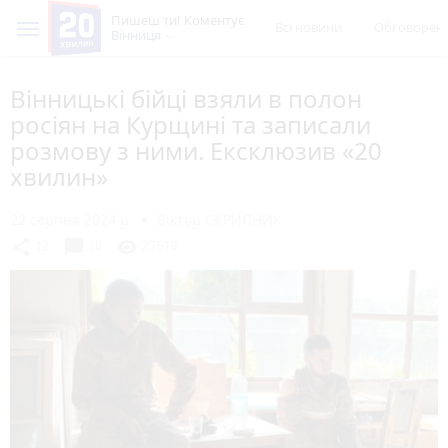
Пишеш ти! Коментує
Всі новини
Обговорен
Вінниця
Вінницькі бійці взяли в полон
росіян на Курщині та записали
розмову з ними. Ексклюзив «20
хвилин»
22 серпня 2024 р.
Віктор СКРИПНИК
chat_bubble
share
visibility
12
10
27618