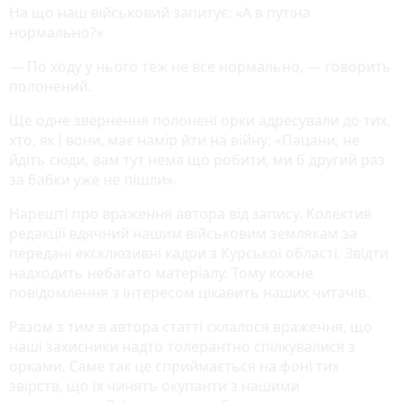
На що наш військовий запитує: «А в путіна
нормально?»
— По ходу у нього теж не все нормально, — говорить
полонений.
Ще одне звернення полонені орки адресували до тих,
хто, як і вони, має намір йти на війну: «Пацани, не
йдіть сюди, вам тут нема що робити, ми б другий раз
за бабки уже не пішли».
Нарешті про враження автора від запису. Колектив
редакції вдячний нашим військовим землякам за
передані ексклюзивні кадри з Курської області. Звідти
надходить небагато матеріалу. Тому кожне
повідомлення з інтересом цікавить наших читачів.
Разом з тим в автора статті склалося враження, що
наші захисники надто толерантно спілкувалися з
орками. Саме так це сприймається на фоні тих
звірств, що їх чинять окупанти з нашими