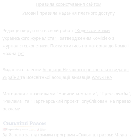
Правила користування сайтом
Умови і правила надання платного доступу
Редакція керується в своїй роботі
"Кодексом етики
українського журналіста"
, затвердженим Комісією з
журналістської етики. Поскаржитись на матеріал до Комісії
можна
тут
Видання є членом
Асоціації Незалежні регіональні видавці
України
та Всесвітньої асоціації видавців
WAN-IFRA
Матеріали з позначками "Новини компаній", "Прес-служба",
"Реклама" та "Партнерський проєкт" опубліковані на правах
реклами.
Здійснено за підтримки програми «Сильніші разом: Медіа та