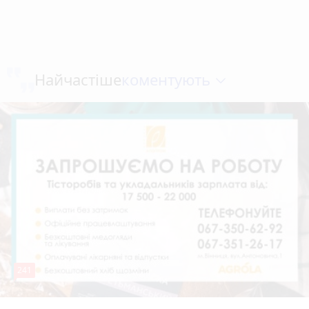
коментують
Найчастіше
241