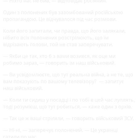
— Ніхто нас не бив, — відповідає росіянин.
Один з полонених був зазомбований російською
пропагандою. Це відчувалося під час розмови.
Коли його запитали, чи правда, що його залякали,
нібито всіх полонених розстрілюють, що їм
відрізають голови, той не став заперечувати.
— Якби це так, хто б з вами возився, як оце ми
робимо зараз, — говорить їм наш військовий.
— Ви усвідомлюєте, що тут реальна війна, а не те, що
вам показують по вашому телевізору? — запитує
наш військовий.
— Коли ти сидиш у посадці і по тобі в цей час луплять,
тоді розумієш, що тут робиться, — каже один з орків.
— Так це ж ваші стріляли, — говорить військовий ЗСУ.
— Ні-ні, — заперечує полонений. — Це українці
гатили по нас.