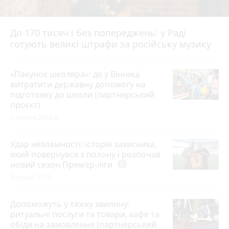
До 170 тисяч і без попереджень: у Раді
готують великі штрафи за російську музику
«Пакунок школяра»: де у Вінниці
витратити державну допомогу на
підготовку до школи (партнерський
проєкт)
3 серпня 2026 р.
Удар незламності: історія захисника,
який повернувся з полону і розпочав
новий сезон Прем’єр-ліги
photo_camera
Вчора о 20:15
Допоможуть у тяжку хвилину:
ритуальні послуги та товари, кафе та
обіди на замовлення (партнерський