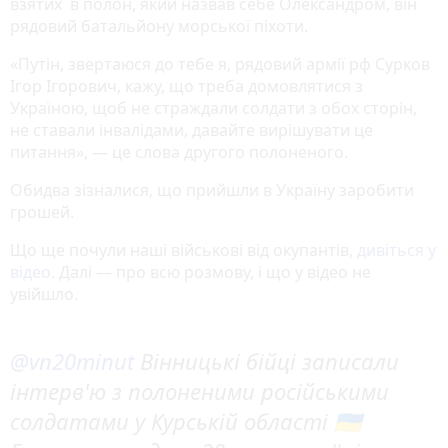
взятих в полон, який назвав себе Олександром, він
рядовий батальйону морської піхоти.
«Путін, звертаюся до тебе я, рядовий армії рф Сурков
Ігор Ігорович, кажу, що треба домовлятися з
Україною, щоб не страждали солдати з обох сторін,
не ставали інвалідами, давайте вирішувати це
питання», — це слова другого полоненого.
Обидва зізналися, що прийшли в Україну заробити
грошей.
Що ще почули наші військові від окупантів,
дивіться у
відео.
Далі — про всю розмову, і що у відео не
увійшло.
@vn20minut
Вінницькі бійці записали
інтерв'ю з полоненими російськими
солдатами у Курській області 🇺🇦