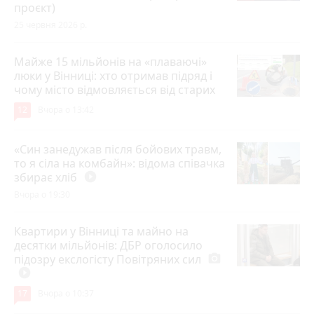
проєкт)
25 червня 2026 р.
Майже 15 мільйонів на «плаваючі»
люки у Вінниці: хто отримав підряд і
чому місто відмовляється від старих
12
Вчора о 13:42
«Син занедужав після бойових травм,
то я сіла на комбайн»: відома співачка
збирає хліб
play_circle_filled
Вчора о 19:30
Квартири у Вінниці та майно на
десятки мільйонів: ДБР оголосило
підозру екслогісту Повітряних сил
photo_camera
play_circle_filled
17
Вчора о 10:37