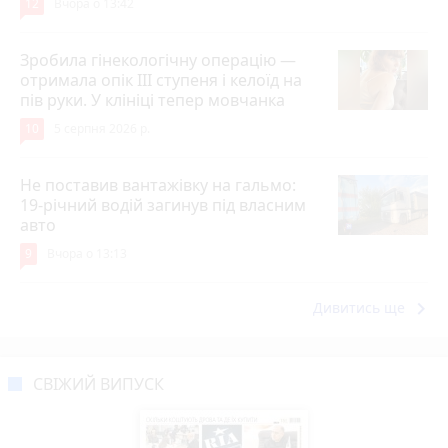
12
Вчора о 13:42
Зробила гінекологічну операцію —
отримала опік ІІІ ступеня і келоїд на
пів руки. У клініці тепер мовчанка
10
5 серпня 2026 р.
Не поставив вантажівку на гальмо:
19-річний водій загинув під власним
авто
9
Вчора о 13:13
keyboard_arrow_right
Дивитись ще
СВІЖИЙ ВИПУСК