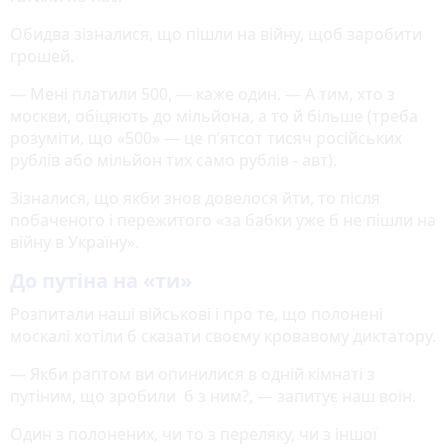
Обидва зізналися, що пішли на війну, щоб заробити
грошей.
— Мені платили 500, — каже один. — А тим, хто з
москви, обіцяють до мільйона, а то й більше (треба
розуміти, що «500» — це п’ятсот тисяч російських
рублів або мільйон тих само рублів - авт).
Зізналися, що якби знов довелося йти, то після
побаченого і пережитого «за бабки уже б не пішли на
війну в Україну».
До путіна на «ти»
Розпитали наші військові і про те, що полонені
москалі хотіли б сказати своєму кровавому диктатору.
— Якби раптом ви опинилися в одній кімнаті з
путіним, що зробили б з ним?, — запитує наш воїн.
Один з полонених, чи то з переляку, чи з іншої