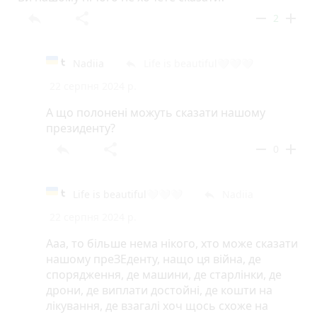
reply
share
remove
add
2
Nadiia
Life is beautiful🤍🤍🤍
reply
22 серпня 2024 р.
А що полонені можуть сказати нашому
президенту?
reply
share
remove
add
0
Life is beautiful🤍🤍🤍
Nadiia
reply
22 серпня 2024 р.
Ааа, то більше нема нікого, хто може сказати
нашому преЗЕденту, нащо ця війна, де
спорядження, де машини, де старлінки, де
дрони, де виплати достойні, де кошти на
лікування, де взагалі хоч щось схоже на