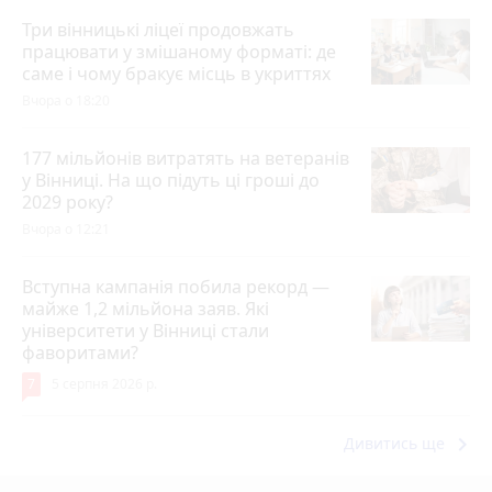
Три вінницькі ліцеї продовжать
працювати у змішаному форматі: де
саме і чому бракує місць в укриттях
Вчора о 18:20
177 мільйонів витратять на ветеранів
у Вінниці. На що підуть ці гроші до
2029 року?
Вчора о 12:21
Вступна кампанія побила рекорд —
майже 1,2 мільйона заяв. Які
університети у Вінниці стали
фаворитами?
7
5 серпня 2026 р.
keyboard_arrow_right
Дивитись ще