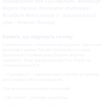
Ексклюзивно для «20 хвилин».
#вінниця
#курск
#війна
#полонені
#інтервю
#солдат
#ексклюзив
♬ оригінальний
звук - Новини Вінниці
Боявся, що відріжуть голову
Їх взяли в полон в лісополосі на Курщині. Один з них
врятувався дивом. Постріл прийшовся у спину.
Бронежилет стримав удар. Окупант втратив
свідомість. Каже, відчув сильний біль. В цей час
з’явилися воїни ЗСУ.
— Промідол є? — запитав один з них. Він же зробив
укол окупанту його препаратом.
Про це сказав на камеру полонений.
— Вас били? — уточнює наш боєць.