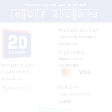
Слідкуйте за нашими новинами
РЕКЛАМА НА САЙТІ
Менеджер з реклами
Звернутися
РЕДАКТОРИ
Вадим Павлов
Звернутися
РОБОТА У НАС
Шукаєм таланти
Детальніше
КОРИСНЕ
phone_in_talk
(0432) 555 -111
Новини компаній
Огляди