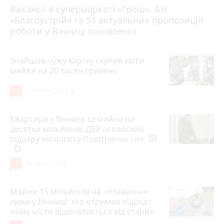
Вакансії в супермаркеті «Грош», АН
4 серпня 2026 р.
«Благоустрій» та 51 актуальних пропозицій
роботи у Вінниці (оновлено)
Знайшов чужу картку і купив квіти
майже на 20 тисяч гривень
19
4 серпня 2026 р.
Квартири у Вінниці та майно на
десятки мільйонів: ДБР оголосило
підозру екслогісту Повітряних сил
photo_camera
play_circle_filled
17
Вчора о 10:37
Майже 15 мільйонів на «плаваючі»
люки у Вінниці: хто отримав підряд і
чому місто відмовляється від старих