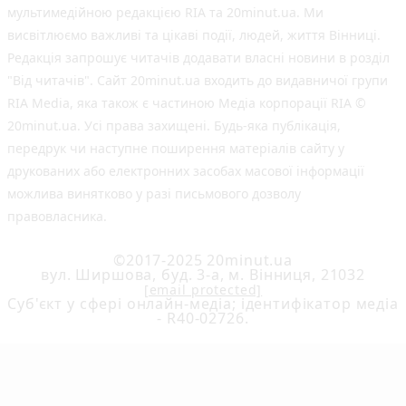
мультимедійною редакцією RIA та 20minut.ua. Ми
висвітлюємо важливі та цікаві події, людей, життя Вінниці.
Редакція запрошує читачів додавати власні новини в розділ
"Від читачів". Сайт 20minut.ua входить до видавничої групи
RIA Media, яка також є частиною Медіа корпорації RIA ©
20minut.ua. Усі права захищені. Будь-яка публiкацiя,
передрук чи наступне поширення матеріалів сайту у
друкованих або електронних засобах масової інформації
можлива винятково у разі письмового дозволу
правовласника.
©2017-2025 20minut.ua
вул. Ширшова, буд. 3-а, м. Вінниця, 21032
[email protected]
Cуб'єкт у сфері онлайн-медіа; ідентифікатор медіа
- R40-02726.