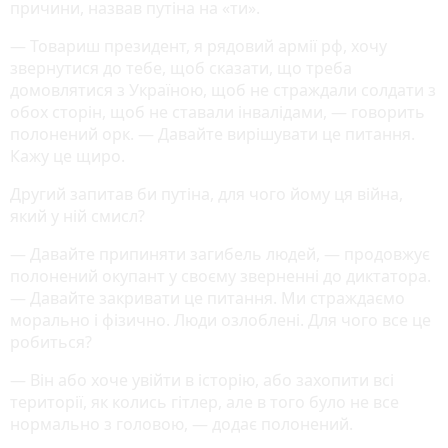
причини, назвав путіна на «ти».
— Товариш президент, я рядовий армії рф, хочу
звернутися до тебе, щоб сказати, що треба
домовлятися з Україною, щоб не страждали солдати з
обох сторін, щоб не ставали інвалідами, — говорить
полонений орк. — Давайте вирішувати це питання.
Кажу це щиро.
Другий запитав би путіна, для чого йому ця війна,
який у ній смисл?
— Давайте припиняти загибель людей, — продовжує
полонений окупант у своєму зверненні до диктатора.
— Давайте закривати це питання. Ми страждаємо
морально і фізично. Люди озлоблені. Для чого все це
робиться?
— Він або хоче увійти в історію, або захопити всі
території, як колись гітлер, але в того було не все
нормально з головою, — додає полонений.