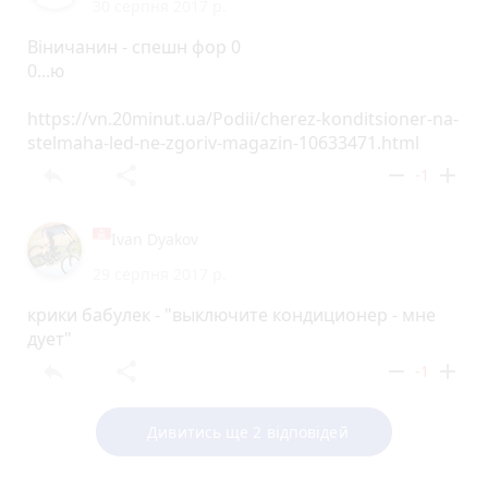
30 серпня 2017 р.
Віничанин - спешн фор 0
0...ю
https://vn.20minut.ua/Podii/cherez-konditsioner-na-
stelmaha-led-ne-zgoriv-magazin-10633471.html
reply
share
remove
add
-1
Ivan Dyakov
29 серпня 2017 р.
крики бабулек - "выключите кондиционер - мне
дует"
reply
share
remove
add
-1
Дивитись ще 2 відповідей