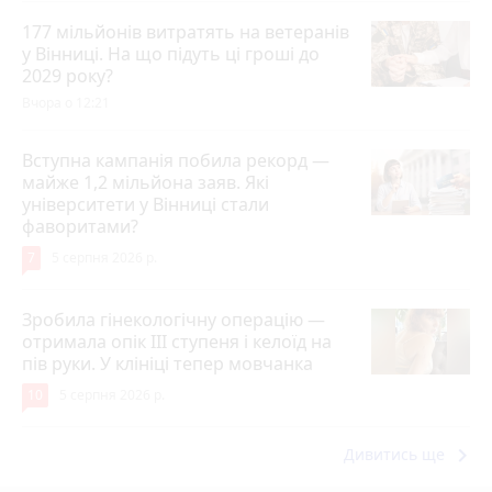
177 мільйонів витратять на ветеранів
у Вінниці. На що підуть ці гроші до
2029 року?
Вчора о 12:21
Вступна кампанія побила рекорд —
майже 1,2 мільйона заяв. Які
університети у Вінниці стали
фаворитами?
7
5 серпня 2026 р.
Зробила гінекологічну операцію —
отримала опік ІІІ ступеня і келоїд на
пів руки. У клініці тепер мовчанка
10
5 серпня 2026 р.
keyboard_arrow_right
Дивитись ще