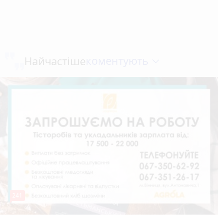
коментують
Найчастіше
241