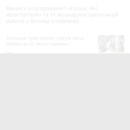
Вакансії в супермаркеті «Грош», АН
4 серпня 2026 р.
«Благоустрій» та 51 актуальних пропозицій
роботи у Вінниці (оновлено)
Знайшов чужу картку і купив квіти
майже на 20 тисяч гривень
19
4 серпня 2026 р.
Квартири у Вінниці та майно на
десятки мільйонів: ДБР оголосило
підозру екслогісту Повітряних сил
photo_camera
play_circle_filled
17
Вчора о 10:37
Майже 15 мільйонів на «плаваючі»
люки у Вінниці: хто отримав підряд і
чому місто відмовляється від старих