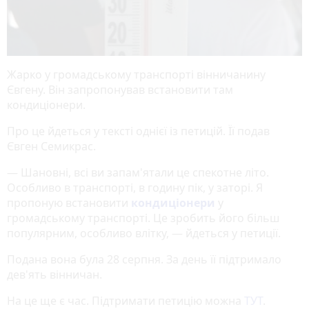
Жарко у громадському транспорті вінничанину
Євгену. Він запропонував встановити там
кондиціонери.
Про це йдеться у тексті однієї із петицій. Її подав
Євген Семикрас.
— Шановні, всі ви запам'ятали це спекотне літо.
Особливо в транспорті, в годину пік, у заторі. Я
пропоную встановити
кондиціонери
у
громадському транспорті. Це зробить його більш
популярним, особливо влітку, — йдеться у петиції.
Подана вона була 28 серпня. За день її підтримало
дев'ять вінничан.
На це ще є час. Підтримати петицію можна
ТУТ
.