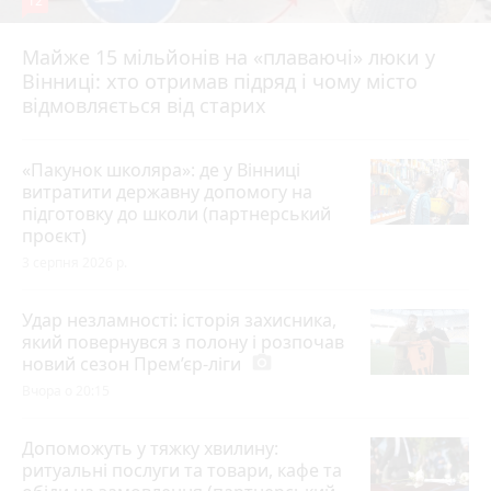
12
Майже 15 мільйонів на «плаваючі» люки у
Вінниці: хто отримав підряд і чому місто
відмовляється від старих
«Пакунок школяра»: де у Вінниці
витратити державну допомогу на
підготовку до школи (партнерський
проєкт)
3 серпня 2026 р.
Удар незламності: історія захисника,
який повернувся з полону і розпочав
новий сезон Прем’єр-ліги
photo_camera
Вчора о 20:15
Допоможуть у тяжку хвилину:
ритуальні послуги та товари, кафе та