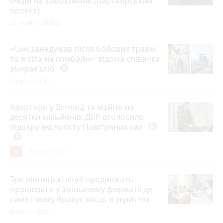
обіди на замовлення (партнерський
проєкт)
25 червня 2026 р.
«Син занедужав після бойових травм,
то я сіла на комбайн»: відома співачка
збирає хліб
play_circle_filled
Вчора о 19:30
Квартири у Вінниці та майно на
десятки мільйонів: ДБР оголосило
підозру екслогісту Повітряних сил
photo_camera
play_circle_filled
17
Вчора о 10:37
Три вінницькі ліцеї продовжать
працювати у змішаному форматі: де
саме і чому бракує місць в укриттях
Вчора о 18:20