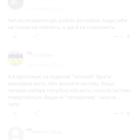
31 серпня 2017 р.
Читаючи коментарі, роблю висновок: люди себе
не тільки не люблять, а ще й не поважають.
reply
share
remove
add
0
З.А.Глядач
30 серпня 2017 р.
А я пропоную за подання "петицій" брати
державне мито. Або вносити заставу. Якщо
петиція набере потрібну кількість голосів-застава
повертається. Якщо ні-"петиціонер" смокче...
лапу.
reply
share
remove
add
0
Ништяк Паца