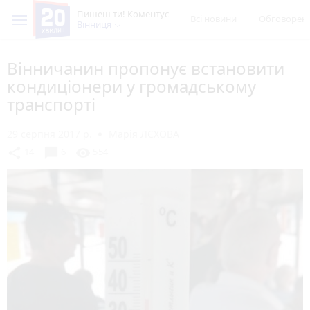
Пишеш ти! Коментує
Всі новини
Обговорен
Вінниця
Вінничанин пропонує встановити
кондиціонери у громадському
транспорті
29 серпня 2017 р.
Марія ЛЄХОВА
chat_bubble
share
visibility
14
6
554