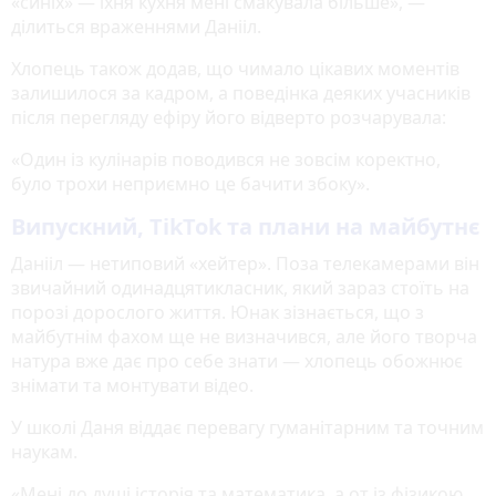
«синіх» — їхня кухня мені смакувала більше», —
ділиться враженнями Данііл.
Хлопець також додав, що чимало цікавих моментів
залишилося за кадром, а поведінка деяких учасників
після перегляду ефіру його відверто розчарувала:
«Один із кулінарів поводився не зовсім коректно,
було трохи неприємно це бачити збоку».
Випускний, TikTok та плани на майбутнє
Данііл — нетиповий «хейтер». Поза телекамерами він
звичайний одинадцятикласник, який зараз стоїть на
порозі дорослого життя. Юнак зізнається, що з
майбутнім фахом ще не визначився, але його творча
натура вже дає про себе знати — хлопець обожнює
знімати та монтувати відео.
У школі Даня віддає перевагу гуманітарним та точним
наукам.
«Мені до душі історія та математика, а от із фізикою