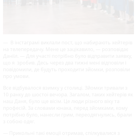
— В інстаграмі виклали пост, що набирають хейтерів
на телепередачу. Мене це зацікавило, — розповідає
Данііл. — Для участі потрібно було відправити заявку,
що я зробив. Десь через два тижні мені відповіли і
повідомили, де будуть проходити зйомки, розповіли
про умови.
Все відбувалося взимку у столиці. Зйомки тривали з
10 ранку до шостої вечора. Загалом, таких хейтерів як
наш Даня, було ще вісім. Це люди різного віку та
професій. За словами юнака, перед зйомками, кому
потрібно було, нанесли грим, переодягнулись, брали
з собою одяг.
— Прикольні такі емоції отримав, спілкувалися з