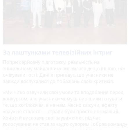
За лаштунками телевізійних інтриг
Попри серйозну підготовку, реальність на
знімальному майданчику виявилася дещо іншою, ніж
очікували гості. Данііл пригадує, що учасники не
завжди дослухалися до побажань своїх критиків.
«Ми чітко озвучили свої умови та вподобання перед
конкурсом, але учасники чомусь вирішили готувати
те, що хотілося їм, а не нам. Чесно кажучи, ефекту
«вау» не сталося — страви були просто нормальні.
Хоча я й висловив свої зауваження, під час
голосування не став занадто суворим і обрав команду