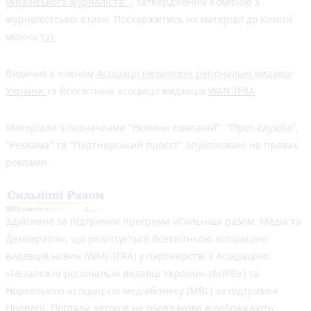
українського журналіста"
, затвердженим Комісією з
журналістської етики. Поскаржитись на матеріал до Комісії
можна
тут
Видання є членом
Асоціації Незалежні регіональні видавці
України
та Всесвітньої асоціації видавців
WAN-IFRA
Матеріали з позначками "Новини компаній", "Прес-служба",
"Реклама" та "Партнерський проєкт" опубліковані на правах
реклами.
Здійснено за підтримки програми «Сильніші разом: Медіа та
Демократія», що реалізується Всесвітньою асоціацією
видавців новин (WAN-IFRA) у партнерстві з Асоціацією
«Незалежні регіональні видавці України» (АНРВУ) та
Норвезькою асоціацією медіабізнесу (MBL) за підтримки
Норвегії. Погляди авторів не обов’язково відображають