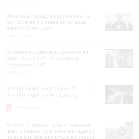
Збив копа, трощив авто й тікав під
пострілами: у Вінниці затримали
п’яного СЗЧшника
Вчора о 21:58
Вінницька «однушка» дорожча за
одеську: що коїться з ринком
нерухомості
photo_camera
Вчора о 14:24
0,87 проміле і смертельна ДТП — 17-
річного водія взяли під варту
7
Вчора о 13:01
Майже 15 мільйонів на «плаваючі»
люки у Вінниці: хто отримав підряд і
чому місто відмовляється від старих