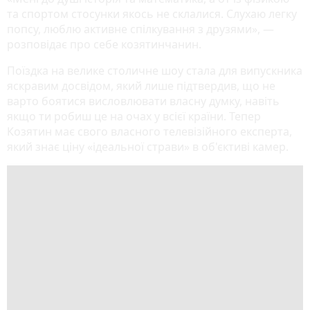
та спортом стосунки якось не склалися. Слухаю легку
попсу, люблю активне спілкування з друзями», —
розповідає про себе козятинчанин.
Поїздка на велике столичне шоу стала для випускника
яскравим досвідом, який лише підтвердив, що не
варто боятися висловлювати власну думку, навіть
якщо ти робиш це на очах у всієї країни. Тепер
Козятин має свого власного телевізійного експерта,
який знає ціну «ідеальної страви» в об'єктиві камер.