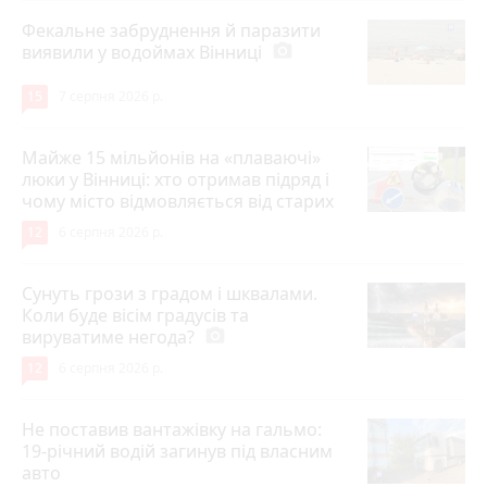
Фекальне забруднення й паразити
виявили у водоймах Вінниці
photo_camera
15
7 серпня 2026 р.
Майже 15 мільйонів на «плаваючі»
люки у Вінниці: хто отримав підряд і
чому місто відмовляється від старих
12
6 серпня 2026 р.
Сунуть грози з градом і шквалами.
Коли буде вісім градусів та
вируватиме негода?
photo_camera
12
6 серпня 2026 р.
Не поставив вантажівку на гальмо:
19-річний водій загинув під власним
авто