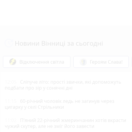
Новини Вінниці за сьогодні
Відключення світла
Героям Слава!
12:05
Сліпуче літо: прості звички, які допоможуть
подбати про зір у сонячні дні
11:15
60-річний чоловік ледь не загинув через
цигарку у селі Стрільники
11:02
П’яний 22-річний жмеринчанин хотів вкрасти
чужий скутер, але не зміг його завести