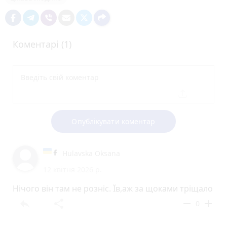
Коментарі (1)
Опублікувати коментар
Hulavska Oksana
12 квітня 2026 р.
Нічого він там не розніс. Їв,аж за щоками тріщало
reply
share
remove
add
0