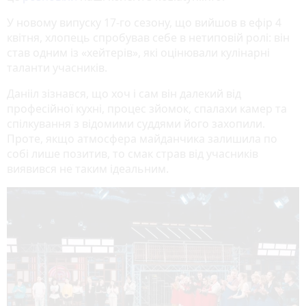
У новому випуску 17-го сезону, що вийшов в ефір 4
квітня, хлопець спробував себе в нетиповій ролі: він
став одним із «хейтерів», які оцінювали кулінарні
таланти учасників.
Данііл зізнався, що хоч і сам він далекий від
професійної кухні, процес зйомок, спалахи камер та
спілкування з відомими суддями його захопили.
Проте, якщо атмосфера майданчика залишила по
собі лише позитив, то смак страв від учасників
виявився не таким ідеальним.