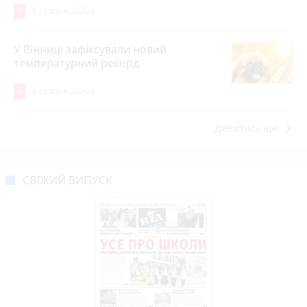
9
6 серпня 2026 р.
У Вінниці зафіксували новий
температурний рекорд
8
6 серпня 2026 р.
keyboard_arrow_right
Дивитись ще
СВІЖИЙ ВИПУСК