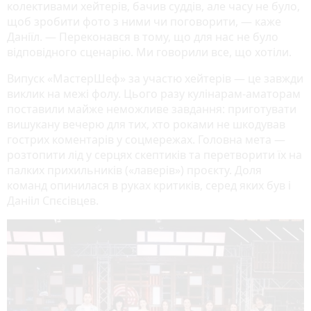
колективами хейтерів, бачив суддів, але часу не було,
щоб зробити фото з ними чи поговорити, — каже
Даніїл. — Переконався в тому, що для нас не було
відповідного сценарію. Ми говорили все, що хотіли.
Випуск «МастерШеф» за участю хейтерів — це завжди
виклик на межі фолу. Цього разу кулінарам-аматорам
поставили майже неможливе завдання: приготувати
вишукану вечерю для тих, хто роками не шкодував
гострих коментарів у соцмережах. Головна мета —
розтопити лід у серцях скептиків та перетворити їх на
палких прихильників («лаверів») проєкту. Доля
команд опинилася в руках критиків, серед яких був і
Данііл Спєсівцев.