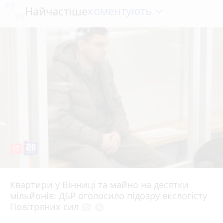
коментують
Найчастіше
17
Квартири у Вінниці та майно на десятки
6 серпня 2026 р.
мільйонів: ДБР оголосило підозру екслогісту
Повітряних сил
photo_camera
play_circle_filled