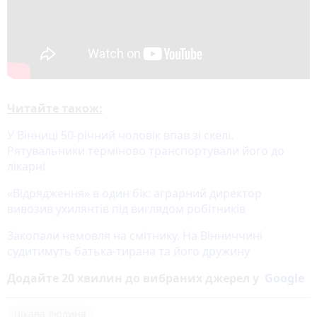
Читайте також:
У Вінниці 50-річний чоловік впав зі скелі.
Рятувальники терміново транспортували його до
лікарні
«Відрядження» в один бік: аграрний директор
вивозив ухилянтів під виглядом робітників
Закопали немовля на смітнику. На Вінниччині
судитимуть батька-тирана та його дружину
Додайте 20 хвилин до вибраних джерел у
Google
цікава людина