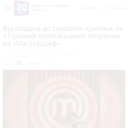
Пишеш ти! Коментує
Всі новини
Обговорен
Вінниця
Від глядача до суворого критика: як
17-річний козятинчанин потрапив
на «МастерШеф»
12 квітня 2026 р.
Альона ЧЕРНІЮК
chat_bubble
share
visibility
0
1
1074