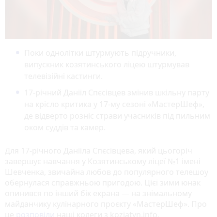
Поки однолітки штурмують підручники,
випускник козятинського ліцею штурмував
телевізійні кастинги.
17-річний Данііл Спєсівцев змінив шкільну парту
на крісло критика у 17-му сезоні «МастерШеф»,
де відверто розніс страви учасників під пильним
оком суддів та камер.
Для 17-річного Данііла Спєсівцева, який цьогоріч
завершує навчання у Козятинському ліцеї №1 імені
Шевченка, звичайна любов до популярного телешоу
обернулася справжньою пригодою. Цієї зими юнак
опинився по інший бік екрана — на знімальному
майданчику кулінарного проєкту «МастерШеф». Про
це
розповіли
наші колеги з koziatyn.info.