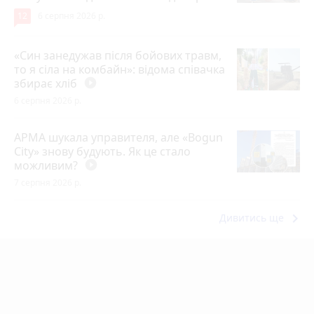
12
6 серпня 2026 р.
«Син занедужав після бойових травм,
то я сіла на комбайн»: відома співачка
збирає хліб
play_circle_filled
6 серпня 2026 р.
АРМА шукала управителя, але «Bogun
City» знову будують. Як це стало
можливим?
play_circle_filled
7 серпня 2026 р.
keyboard_arrow_right
Дивитись ще