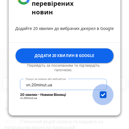
перевірених
новин
Дивитись ще 3 відповідей
Додайте 20 хвилин до вибраних джерел в Google
ДОДАТИ 20 ХВИЛИН В GOOGLE
Новини Вінниці за сьогодні
Відключення світла
Героям Слава!
21:01
Історичну браму храму Святого Флоріана у
Шаргороді майже відреставрували
photo_camera
20:07
П'янючий водій лаявся та кидався на
патрульних вночі на Келецькій