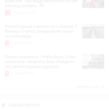
укриттів». Але влада витратила на них
мільярд гривень
photo_camera
12
3 серпня 2026 р.
Реконструкція очисних на Сабарові. У
Вінниці готують грандіозний проєкт
за 4 мільярди
8
Вчора о 12:27
Проєкт оцінили в 1,4 мільйона. Поки
вінничани танцюють біля «Райдуги»,
за її реконструкцію судяться
8
3 серпня 2026 р.
keyboard_arrow_right
Дивитись ще
СВІЖИЙ ВИПУСК