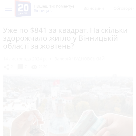
Пишеш ти! Коментує
Всі новини
Обговорен
Вінниця
Уже по $841 за квадрат. На скільки
здорожчало житло у Вінницькій
області за жовтень?
14 листопада 2024 р.
Валерій ЧУДНОВСЬКИЙ
chat_bubble
share
visibility
2
7
2120