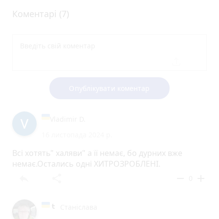
Коментарі (7)
Опублікувати коментар
Vladimir D.
16 листопада 2024 р.
Всі хотять" халяви" а її немає, бо дурних вже
немає.Остались одні ХИТРОЗРОБЛЕНІ.
reply
share
remove
add
0
Станіслава