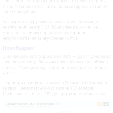
свої зароблені кошти протягом п’яти років та трьох
місяців. І сподіватися, що ціна на квадратні метри не
зросте за цей час.
Але вартість нерухомості змінюється щомісяця:
аналітичний центр DIM.RIA дослідив ці зміни, за
жовтень, на ринку первинної та вторинної
нерухомості й на ринку оренди житла.
Новобудови
Ціна на нове житло зросла на 0,6% — до 841 долара за
квадратний метр. За таким показником наша область
займає 11 місце серед 22 регіонів за вартістю нового
житла.
Перші три позиції за столицею (1 тисяча 330 доларів
за кв.м), Закарпатською (1 тисяча 157 доларів),
Львівською 1 тисяча 102 долари за кв.м) областями.