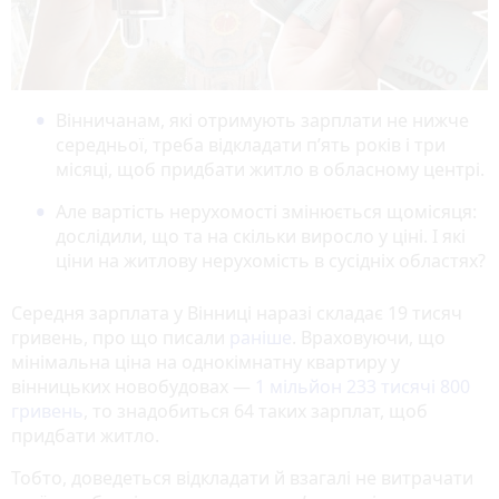
Вінничанам, які отримують зарплати не нижче
середньої, треба відкладати п’ять років і три
місяці, щоб придбати житло в обласному центрі.
Але вартість нерухомості змінюється щомісяця:
дослідили, що та на скільки виросло у ціні. І які
ціни на житлову нерухомість в сусідніх областях?
Середня зарплата у Вінниці наразі складає 19 тисяч
гривень, про що писали
раніше
. Враховуючи, що
мінімальна ціна на однокімнатну квартиру у
вінницьких новобудовах —
1 мільйон 233 тисячі 800
гривень
, то знадобиться 64 таких зарплат, щоб
придбати житло.
Тобто, доведеться відкладати й взагалі не витрачати