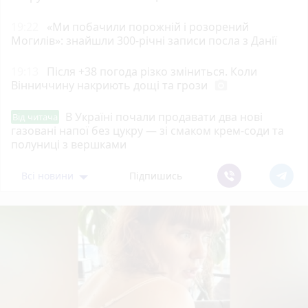
19:22
«Ми побачили порожній і розорений
Могилів»: знайшли 300-річні записи посла з Данії
19:13
Після +38 погода різко зміниться. Коли
Вінниччину накриють дощі та грози
photo_camera
В Україні почали продавати два нові
Від читача
газовані напої без цукру — зі смаком крем-соди та
полуниці з вершками
Всі новини
Підпишись