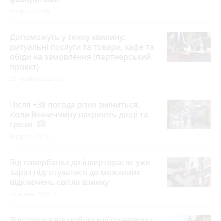
Вчора о 17:36
Допоможуть у тяжку хвилину:
ритуальні послуги та товари, кафе та
обіди на замовлення (партнерський
проєкт)
25 червня 2026 р.
Після +38 погода різко зміниться.
Коли Вінниччину накриють дощі та
грози
photo_camera
Вчора о 19:13
Від павербанка до інвертора: як уже
зараз підготуватися до можливих
відключень світла взимку
4 серпня 2026 р.
Відстрочка від мобілізації по-новому: