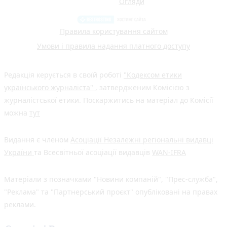
Огляди
Правила користування сайтом
Умови і правила надання платного доступу
Редакція керується в своїй роботі
"Кодексом етики
українського журналіста"
, затвердженим Комісією з
журналістської етики. Поскаржитись на матеріал до Комісії
можна
тут
Видання є членом
Асоціації Незалежні регіональні видавці
України
та Всесвітньої асоціації видавців
WAN-IFRA
Матеріали з позначками "Новини компаній", "Прес-служба",
"Реклама" та "Партнерський проєкт" опубліковані на правах
реклами.