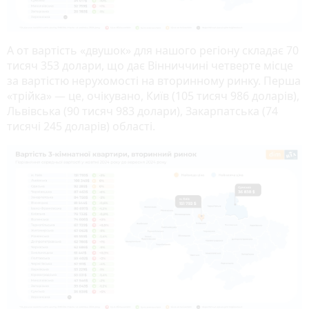
А от вартість «двушок» для нашого регіону складає 70
тисяч 353 долари, що дає Вінниччині четверте місце
за вартістю нерухомості на вторинному ринку. Перша
«трійка» — це, очікувано, Київ (105 тисяч 986 доларів),
Львівська (90 тисяч 983 долари), Закарпатська (74
тисячі 245 доларів) області.