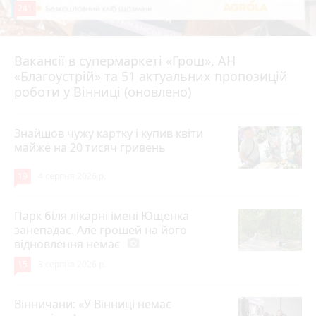
241
Вакансії в супермаркеті «Грош», АН
4 серпня 2026 р.
«Благоустрій» та 51 актуальних пропозицій
роботи у Вінниці (оновлено)
Знайшов чужу картку і купив квіти
майже на 20 тисяч гривень
19
4 серпня 2026 р.
Парк біля лікарні імені Ющенка
занепадає. Але грошей на його
відновлення немає
photo_camera
15
3 серпня 2026 р.
Вінничани: «У Вінниці немає