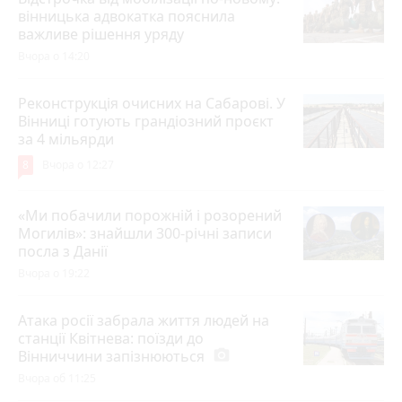
вінницька адвокатка пояснила
важливе рішення уряду
Вчора о 14:20
Реконструкція очисних на Сабарові. У
Вінниці готують грандіозний проєкт
за 4 мільярди
8
Вчора о 12:27
«Ми побачили порожній і розорений
Могилів»: знайшли 300-річні записи
посла з Данії
Вчора о 19:22
Атака росії забрала життя людей на
станції Квітнева: поїзди до
Вінниччини запізнюються
photo_camera
Вчора об 11:25