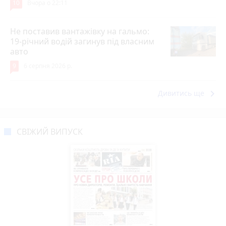
10
Вчора о 22:11
Не поставив вантажівку на гальмо:
19-річний водій загинув під власним
авто
9
6 серпня 2026 р.
keyboard_arrow_right
Дивитись ще
СВІЖИЙ ВИПУСК