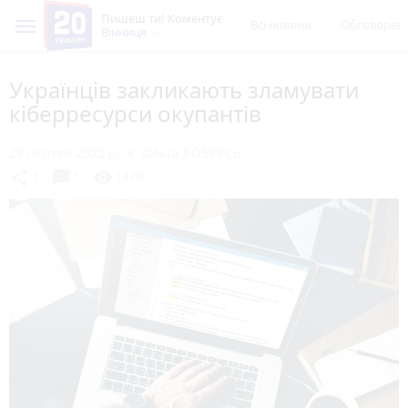
Пишеш ти! Коментує
Всі новини
Обговорен
Вінниця
Українців закликають зламувати
кіберресурси окупантів
28 лютого 2022 р.
Ольга БОБРУСЬ
chat_bubble
share
visibility
1
1
1370