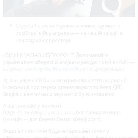
Служба безпеки України закликає зупиняти
російські війська разом — на нашій землі і в
нашому кіберпросторі.
«ВІДКРИВАЄМО КІБЕРФРОНТ. Допомагайте
українським кіберам зламувати ресурси окупантів!» —
звертається
Служба безпеки України
до громадян.
За минулі дні СБУшники отримали багато корисної
інформації про переміщення ворога та його ДРГ.
Завдяки вам чимало окупантів було знищено!
А від сьогодні у чат-боті
https://t.me/stop_russian_war_bot
з’явилася нова
функція — для боротьби на кіберфронті.
Якщо ви помітили будь-які вразливі точки у
кіберзахисті російських об’єктів (баги, бекдори, входи,