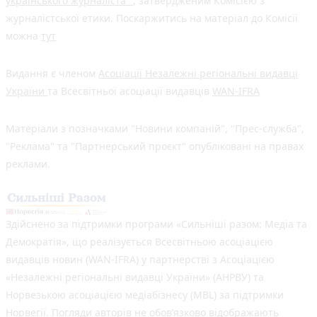
українського журналіста"
, затвердженим Комісією з
журналістської етики. Поскаржитись на матеріал до Комісії
можна
тут
Видання є членом
Асоціації Незалежні регіональні видавці
України
та Всесвітньої асоціації видавців
WAN-IFRA
Матеріали з позначками "Новини компаній", "Прес-служба",
"Реклама" та "Партнерський проєкт" опубліковані на правах
реклами.
Здійснено за підтримки програми «Сильніші разом: Медіа та
Демократія», що реалізується Всесвітньою асоціацією
видавців новин (WAN-IFRA) у партнерстві з Асоціацією
«Незалежні регіональні видавці України» (АНРВУ) та
Норвезькою асоціацією медіабізнесу (MBL) за підтримки
Норвегії. Погляди авторів не обов’язково відображають