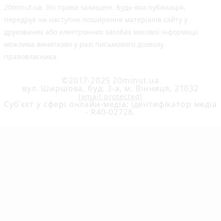
20minut.ua. Усі права захищені. Будь-яка публiкацiя,
передрук чи наступне поширення матеріалів сайту у
друкованих або електронних засобах масової інформації
можлива винятково у разі письмового дозволу
правовласника.
©2017-2025 20minut.ua
вул. Ширшова, буд. 3-а, м. Вінниця, 21032
[email protected]
Cуб'єкт у сфері онлайн-медіа; ідентифікатор медіа
- R40-02726.