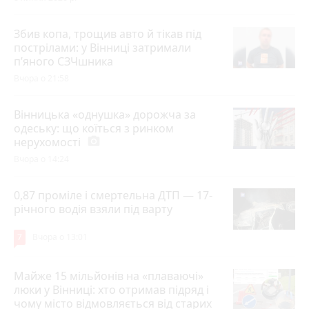
Збив копа, трощив авто й тікав під
пострілами: у Вінниці затримали
п’яного СЗЧшника
Вчора о 21:58
Вінницька «однушка» дорожча за
одеську: що коїться з ринком
нерухомості
photo_camera
Вчора о 14:24
0,87 проміле і смертельна ДТП — 17-
річного водія взяли під варту
7
Вчора о 13:01
Майже 15 мільйонів на «плаваючі»
люки у Вінниці: хто отримав підряд і
чому місто відмовляється від старих