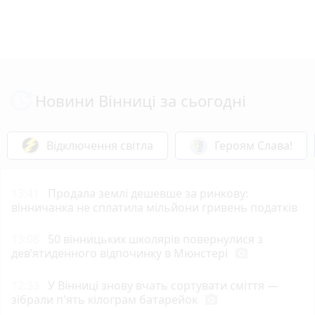
Новини Вінниці за сьогодні
Відключення світла
Героям Слава!
13:41
Продала землі дешевше за ринкову:
вінничанка не сплатила мільйони гривень податків
13:08
50 вінницьких школярів повернулися з
дев’ятиденного відпочинку в Мюнстері
photo_camera
12:33
У Вінниці знову вчать сортувати сміття —
зібрали п'ять кілограм батарейок
photo_camera