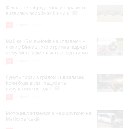
Фекальне забруднення й паразити
виявили у водоймах Вінниці
photo_camera
15
7 серпня 2026 р.
Майже 15 мільйонів на «плаваючі»
люки у Вінниці: хто отримав підряд і
чому місто відмовляється від старих
12
6 серпня 2026 р.
Сунуть грози з градом і шквалами.
Коли буде вісім градусів та
вируватиме негода?
photo_camera
12
6 серпня 2026 р.
Мотоцикл зіткнувся з маршруткою на
Магістратській