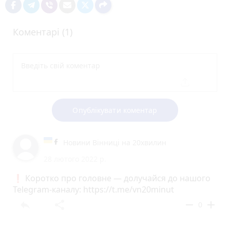
Коментарі (1)
Опублікувати коментар
Новини Вінниці на 20хвилин
28 лютого 2022 р.
❗️ Коротко про головне — долучайся до нашого
Telegram-каналу: https://t.me/vn20minut
reply
share
remove
add
0