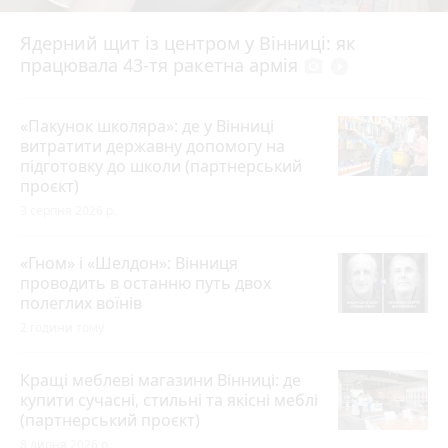
Ядерний щит із центром у Вінниці: як
працювала 43-тя ракетна армія
photo_camera
play_circle_filled
«Пакунок школяра»: де у Вінниці
витратити державну допомогу на
підготовку до школи (партнерський
проєкт)
3 серпня 2026 р.
«Гном» і «Шелдон»: Вінниця
проводить в останню путь двох
полеглих воїнів
2 години тому
Кращі меблеві магазини Вінниці: де
купити сучасні, стильні та якісні меблі
(партнерський проєкт)
8 липня 2026 р.