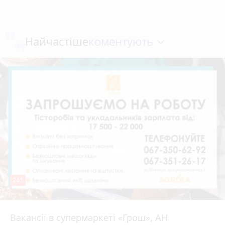
коментують
Найчастіше
241
Вакансії в супермаркеті «Грош», АН
4 серпня 2026 р.