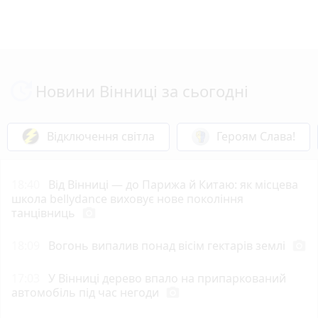
Новини Вінниці за сьогодні
Відключення світла
Героям Слава!
18:40
Від Вінниці — до Парижа й Китаю: як місцева
школа bellydance виховує нове покоління
танцівниць
photo_camera
18:09
Вогонь випалив понад вісім гектарів землі
photo_camera
17:03
У Вінниці дерево впало на припаркований
автомобіль під час негоди
photo_camera