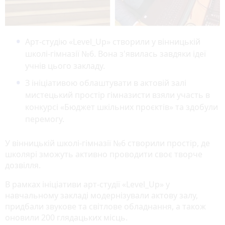
Арт-студію «Level_Up» створили у вінницькій
школі-гімназії №6. Вона з'явилась завдяки ідеї
учнів цього закладу.
З ініціативою облаштувати в актовій залі
мистецький простір гімназисти взяли участь в
конкурсі «Бюджет шкільних проєктів» та здобули
перемогу.
У вінницькій школі-гімназії №6 створили простір, де
школярі зможуть активно проводити своє творче
дозвілля.
В рамках ініціативи арт-студії «Level_Up» у
навчальному закладі модернізували актову залу,
придбали звукове та світлове обладнання, а також
оновили 200 глядацьких місць.