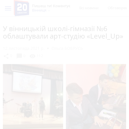
Пишеш ти! Коментує
Всі новини
Обговорен
Вінниця
У вінницькій школі-гімназії №6
облаштували арт-студію «Level_Up»
12 листопада 2021 р.
Ольга БОБРУСЬ
chat_bubble
share
visibility
0
0
112