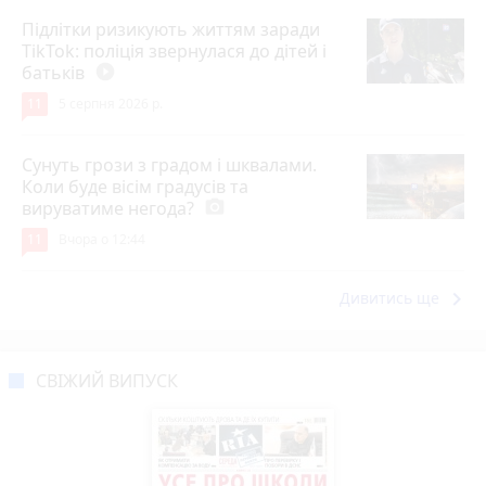
Підлітки ризикують життям заради
TikTok: поліція звернулася до дітей і
батьків
play_circle_filled
11
5 серпня 2026 р.
Сунуть грози з градом і шквалами.
Коли буде вісім градусів та
вируватиме негода?
photo_camera
11
Вчора о 12:44
keyboard_arrow_right
Дивитись ще
СВІЖИЙ ВИПУСК