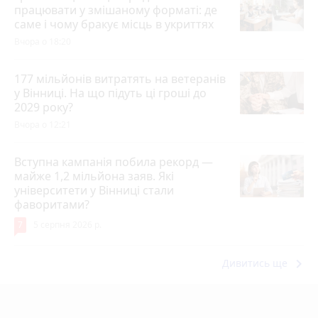
працювати у змішаному форматі: де
саме і чому бракує місць в укриттях
Вчора о 18:20
177 мільйонів витратять на ветеранів
у Вінниці. На що підуть ці гроші до
2029 року?
Вчора о 12:21
Вступна кампанія побила рекорд —
майже 1,2 мільйона заяв. Які
університети у Вінниці стали
фаворитами?
7
5 серпня 2026 р.
keyboard_arrow_right
Дивитись ще