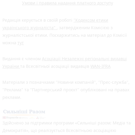
Умови і правила надання платного доступу
Редакція керується в своїй роботі
"Кодексом етики
українського журналіста"
, затвердженим Комісією з
журналістської етики. Поскаржитись на матеріал до Комісії
можна
тут
Видання є членом
Асоціації Незалежні регіональні видавці
України
та Всесвітньої асоціації видавців
WAN-IFRA
Матеріали з позначками "Новини компаній", "Прес-служба",
"Реклама" та "Партнерський проєкт" опубліковані на правах
реклами.
Здійснено за підтримки програми «Сильніші разом: Медіа та
Демократія», що реалізується Всесвітньою асоціацією