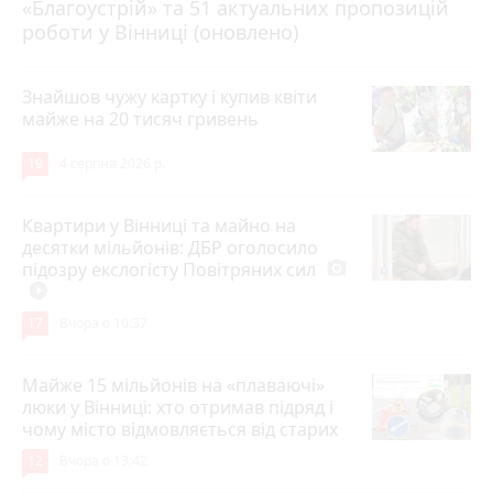
«Благоустрій» та 51 актуальних пропозицій
роботи у Вінниці (оновлено)
Знайшов чужу картку і купив квіти
майже на 20 тисяч гривень
19
4 серпня 2026 р.
Квартири у Вінниці та майно на
десятки мільйонів: ДБР оголосило
підозру екслогісту Повітряних сил
photo_camera
play_circle_filled
17
Вчора о 10:37
Майже 15 мільйонів на «плаваючі»
люки у Вінниці: хто отримав підряд і
чому місто відмовляється від старих
12
Вчора о 13:42