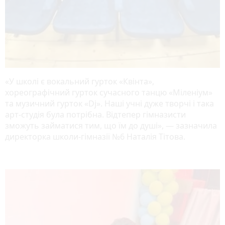
«У школі є вокальний гурток «Квінта»,
хореографічний гурток сучасного танцю «Міленіум»
та музичний гурток «Dj». Наші учні дуже творчі і така
арт-студія була потрібна. Відтепер гімназисти
зможуть займатися тим, що їм до душі», — зазначила
директорка школи-гімназії №6 Наталія Тітова.