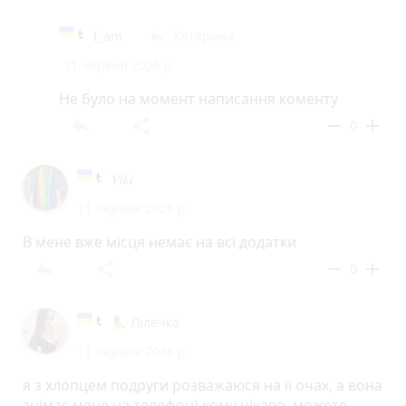
I_am
Катерина
reply
11 червня 2026 р.
Не було на момент написання коменту
reply
share
remove
add
0
𝑽𝒊𝒌𝒊
11 червня 2026 р.
В мене вже місця немає на всі додатки
reply
share
remove
add
0
🦜 Лілечка
11 червня 2026 р.
я з хлопцем подруги розважаюся на її очах, а вона
знімає мене на телефон) кому цікаво, можете