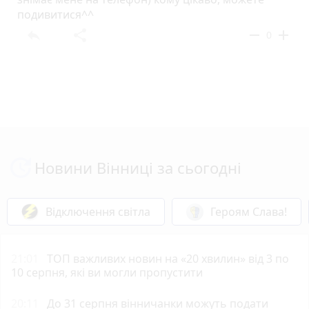
подивитися^^
reply
share
remove
add
0
Новини Вінниці за сьогодні
Відключення світла
Героям Слава!
21:01
ТОП важливих новин на «20 хвилин» від 3 по
10 серпня, які ви могли пропустити
20:11
До 31 серпня вінничанки можуть подати