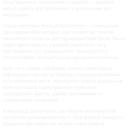
Діни Черненко, головна мета проєкту — зробити
міські сервіси доступнішими та зручнішими для
мешканців.
Серед ключових функцій застосунку — сповіщення
про надзвичайні ситуації, карта укриттів, пунктів
незламності та місць для підзарядки пристроїв. Також
користувачі можуть у режимі реального часу
відстежувати рух громадського транспорту та
поповнювати «Муніципальну картку вінничанина».
Крім того, через платформу можна переглядати
інформацію про якість повітря, отримувати новини
та оголошення міста, перевіряти графіки відключень
електроенергії, користуватися сервісами
«Цілодобової варти», адміністративними та
соціальними послугами.
У міськраді зазначають, що перелік можливостей
поступово розширюватимуть. Нові функції планують
додавати відповідно до потреб користувачів.