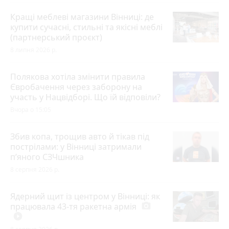
Кращі меблеві магазини Вінниці: де
купити сучасні, стильні та якісні меблі
(партнерський проєкт)
8 липня 2026 р.
Полякова хотіла змінити правила
Євробачення через заборону на
участь у Нацвідборі. Що їй відповіли?
Вчора о 15:05
Збив копа, трощив авто й тікав під
пострілами: у Вінниці затримали
п’яного СЗЧшника
8 серпня 2026 р.
Ядерний щит із центром у Вінниці: як
працювала 43-тя ракетна армія
photo_camera
play_circle_filled