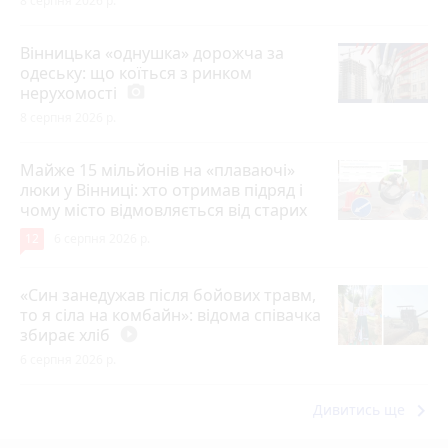
8 серпня 2026 р.
Вінницька «однушка» дорожча за
одеську: що коїться з ринком
нерухомості
photo_camera
8 серпня 2026 р.
Майже 15 мільйонів на «плаваючі»
люки у Вінниці: хто отримав підряд і
чому місто відмовляється від старих
12
6 серпня 2026 р.
«Син занедужав після бойових травм,
то я сіла на комбайн»: відома співачка
збирає хліб
play_circle_filled
6 серпня 2026 р.
keyboard_arrow_right
Дивитись ще