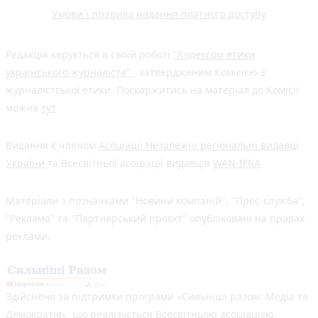
Умови і правила надання платного доступу
Редакція керується в своїй роботі
"Кодексом етики
українського журналіста"
, затвердженим Комісією з
журналістської етики. Поскаржитись на матеріал до Комісії
можна
тут
Видання є членом
Асоціації Незалежні регіональні видавці
України
та Всесвітньої асоціації видавців
WAN-IFRA
Матеріали з позначками "Новини компаній", "Прес-служба",
"Реклама" та "Партнерський проєкт" опубліковані на правах
реклами.
Здійснено за підтримки програми «Сильніші разом: Медіа та
Демократія», що реалізується Всесвітньою асоціацією