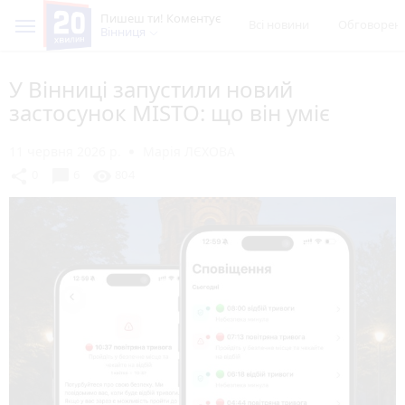
Пишеш ти! Коментує
Всі новини
Обговорен
Вінниця
У Вінниці запустили новий
застосунок MISTO: що він уміє
11 червня 2026 р.
Марія ЛЄХОВА
chat_bubble
share
visibility
0
6
804