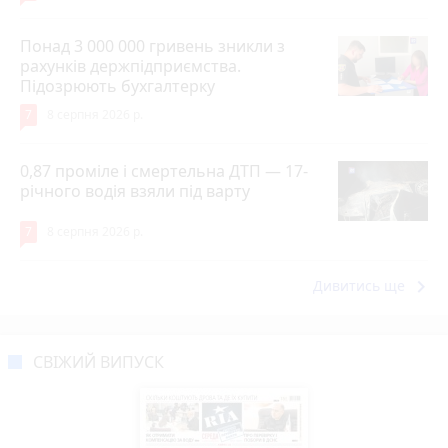
Понад 3 000 000 гривень зникли з
рахунків держпідприємства.
Підозрюють бухгалтерку
7
8 серпня 2026 р.
0,87 проміле і смертельна ДТП — 17-
річного водія взяли під варту
7
8 серпня 2026 р.
keyboard_arrow_right
Дивитись ще
СВІЖИЙ ВИПУСК