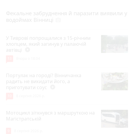
7 серпня 2026 р.
Фекальне забруднення й паразити виявили у
водоймах Вінниці
photo_camera
У Тиврові попрощалися з 15-річним
хлопцем, який загинув у палаючій
автівці
play_circle_filled
13
Вчора о 18:04
Портулак на городі? Вінничанка
радить не викидати його, а
приготувати соус
play_circle_filled
10
8 серпня 2026 р.
Мотоцикл зіткнувся з маршруткою на
Магістратській
9
8 серпня 2026 р.