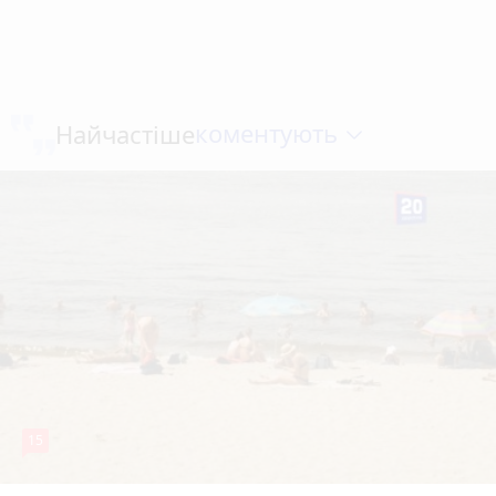
коментують
Найчастіше
15