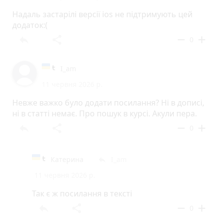
Надаль застарілі версії іоs не підтримують цей
додаток:(
reply
share
remove
add
0
I_am
11 червня 2026 р.
Невже важко було додати посилання? Ні в дописі,
ні в статті немає. Про пошук в курсі. Акули пера.
reply
share
remove
add
0
Катерина
I_am
reply
11 червня 2026 р.
Так є ж посилання в тексті
reply
share
remove
add
0