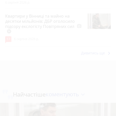
6 серпня 2026 р.
Квартири у Вінниці та майно на
десятки мільйонів: ДБР оголосило
підозру екслогісту Повітряних сил
photo_camera
play_circle_filled
17
6 серпня 2026 р.
keyboard_arrow_right
Дивитись ще
коментують
Найчастіше