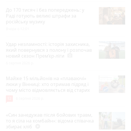
До 170 тисяч і без попереджень: у
Раді готують великі штрафи за
російську музику
Вчора о 12:01
Удар незламності: історія захисника,
який повернувся з полону і розпочав
новий сезон Прем’єр-ліги
photo_camera
6 серпня 2026 р.
Майже 15 мільйонів на «плаваючі»
люки у Вінниці: хто отримав підряд і
чому місто відмовляється від старих
12
6 серпня 2026 р.
«Син занедужав після бойових травм,
то я сіла на комбайн»: відома співачка
збирає хліб
play_circle_filled