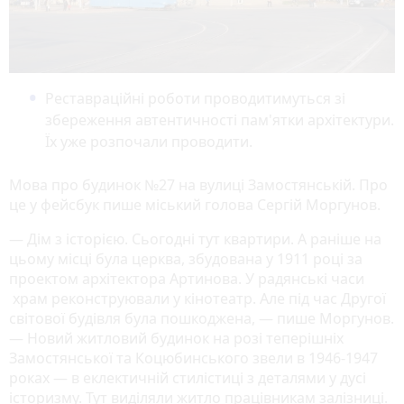
Реставраційні роботи проводитимуться зі
збереження автентичності пам'ятки архітектури.
Їх уже розпочали проводити.
Мова про будинок №27 на вулиці Замостянській. Про
це у фейсбук пише міський голова Сергій Моргунов.
— Дім з історією. Сьогодні тут квартири. А раніше на
цьому місці була церква, збудована у 1911 році за
проектом архітектора Артинова. У радянські часи
храм реконструювали у кінотеатр. Але під час Другої
світової будівля була пошкоджена, — пише Моргунов.
— Новий житловий будинок на розі теперішніх
Замостянської та Коцюбинського звели в 1946-1947
роках — в еклектичній стилістиці з деталями у дусі
історизму. Тут виділяли житло працівникам залізниці.