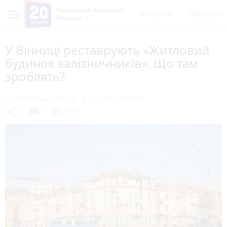
Пишеш ти! Коментує
Всі новини
Обговорен
Вінниця
У Вінниці реставрують «Житловий
будинок залізничників». Що там
зроблять?
16 листопада 2021 р.
Марія ЛЄХОВА
chat_bubble
share
visibility
2
1
1818