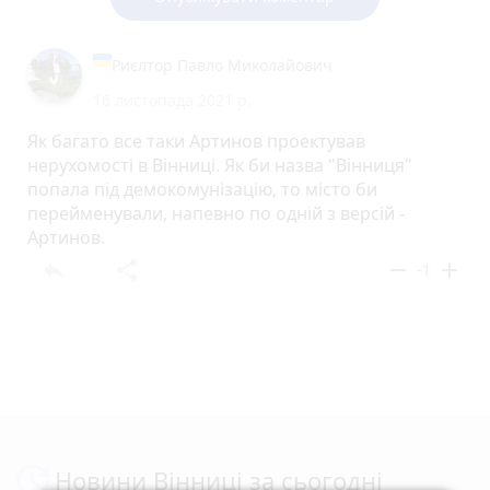
Риєлтор Павло Миколайович
16 листопада 2021 р.
Як багато все таки Артинов проектував
нерухомості в Вінниці. Як би назва "Вінниця"
попала під демокомунізацію, то місто би
перейменували, напевно по одній з версій -
Артинов.
reply
share
remove
add
-1
Новини Вінниці за сьогодні