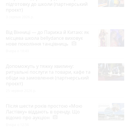
підготовку до школи (партнерський
проєкт)
3 серпня 2026 р.
Від Вінниці — до Парижа й Китаю: як
місцева школа bellydance виховує
нове покоління танцівниць
photo_camera
Вчора о 18:40
Допоможуть у тяжку хвилину:
ритуальні послуги та товари, кафе та
обіди на замовлення (партнерський
проєкт)
25 червня 2026 р.
Після шести років простою «Мою
Ластівку» віддають в оренду. Що
відомо про аукціон
photo_camera
Вчора о 12:56