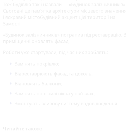
Тож будівлю так і назвали — «Будинок залізничників».
Сьогодні це пам’ятка архітектури місцевого значення
і яскравий містобудівний акцент цієї території на
Замості.
«Будинок залізничників» потрапив під реставрацію. В
приміщенні оновлять фасад.
Роботи уже стартували, під час них зроблять:
Замінять покрівлю;
Відреставрюють фасад та цоколь;
Відновлять балкони;
Замінять прогнилі вікна у під’їздах ;
Змонтують зливову систему водовідведення.
Читайте також: