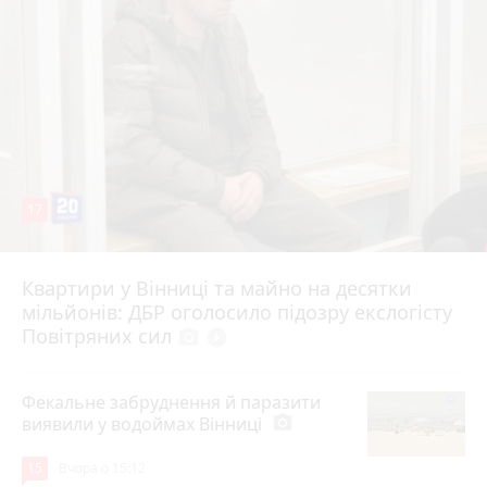
17
Квартири у Вінниці та майно на десятки
6 серпня 2026 р.
мільйонів: ДБР оголосило підозру екслогісту
Повітряних сил
photo_camera
play_circle_filled
Фекальне забруднення й паразити
виявили у водоймах Вінниці
photo_camera
15
Вчора о 15:12