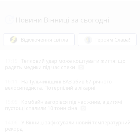
Новини Вінниці за сьогодні
Відключення світла
Героям Слава!
17:15
Тепловий удар може коштувати життя: що
радять медики під час спеки
photo_camera
16:11
На Тульчинщині ВАЗ збив 67-річного
велосипедиста. Потерпілий в лікарні
15:05
Комбайн загорівся під час жнив, а дитячі
пустощі спалили 10 тонн сіна
photo_camera
14:06
У Вінниці зафіксували новий температурний
рекорд