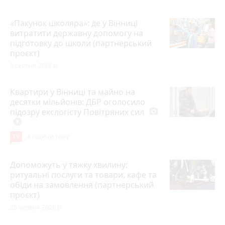
«Пакунок школяра»: де у Вінниці
витратити державну допомогу на
підготовку до школи (партнерський
проєкт)
3 серпня 2026 р.
Квартири у Вінниці та майно на
десятки мільйонів: ДБР оголосило
підозру екслогісту Повітряних сил
photo_camera
play_circle_filled
19
4 години тому
Допоможуть у тяжку хвилину:
ритуальні послуги та товари, кафе та
обіди на замовлення (партнерський
проєкт)
25 червня 2026 р.