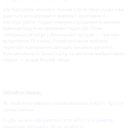
«За підтримки міського голови Сергія Моргунова нам
вдається розширювати мережу і ефективно її
експлуатувати. Надалі плануємо розширити мережу
відеонагляду й на приєднані території. Поки
найкраща ситуація у Вінницьких хуторах — там вже
встановили 16 камер. Розміщені вони поблизу
території навчальних закладів, кінцевих зупинок
муніципального транспорту, на дитячих майданчиках
тощо», — додав Віталій Чигур.
Читайте також:
Як знайти мотивацію у важкі моменти в житті: проста
і дієва техніка
У «Дії» можна оформити статус ВПО та отримати
фінансову допомогу. Як це зробити?