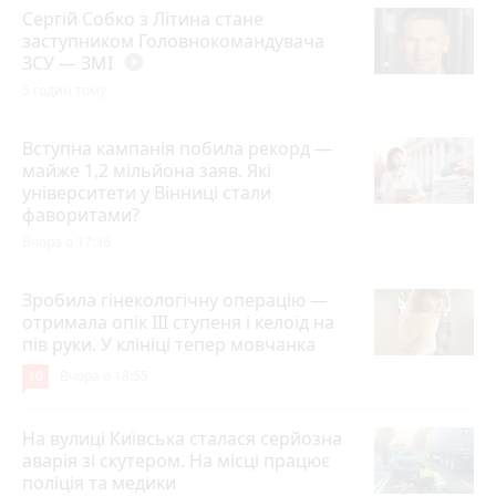
Сергій Собко з Літина стане
заступником Головнокомандувача
ЗСУ — ЗМІ
play_circle_filled
5 годин тому
Вступна кампанія побила рекорд —
майже 1,2 мільйона заяв. Які
університети у Вінниці стали
фаворитами?
Вчора о 17:36
Зробила гінекологічну операцію —
отримала опік ІІІ ступеня і келоїд на
пів руки. У клініці тепер мовчанка
10
Вчора о 18:55
На вулиці Київська сталася серйозна
аварія зі скутером. На місці працює
поліція та медики