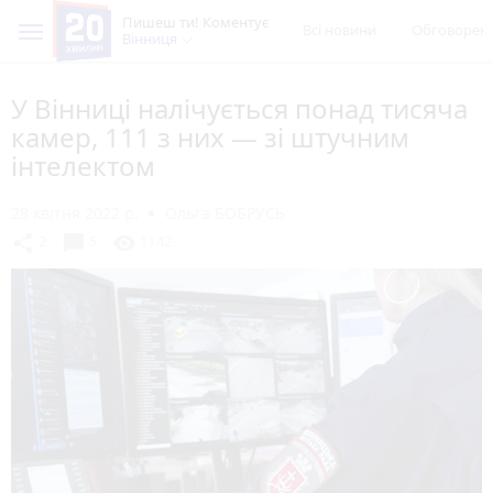
Пишеш ти! Коментує
Всі новини
Обговорен
Вінниця
У Вінниці налічується понад тисяча
камер, 111 з них — зі штучним
інтелектом
28 квітня 2022 р.
Ольга БОБРУСЬ
chat_bubble
share
visibility
2
5
1142