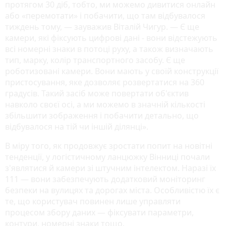
протягом 30 діб, тобто, ми можемо дивитися онлайн
або «перемотати» і побачити, що там відбувалося
тиждень тому, — зауважив Віталій Чигур. — Є ще
камери, які фіксують цифрові дані - вони відстежують
всі номерні знаки в потоці руху, а також визначають
тип, марку, колір транспортного засобу. Є ще
роботизовані камери. Вони мають у своїй конструкції
пристосування, яке дозволяє розвертатися на 360
градусів. Такий засіб може повертати об'єктив
навколо своєї осі, а ми можемо в значній кількості
збільшити зображення і побачити детально, що
відбувалося на тій чи іншій ділянці».
В міру того, як продовжує зростати попит на новітні
тенденції, у логістичному ланцюжку Вінниці почали
з'являтися й камери зі штучним інтелектом. Наразі їх
111 — вони забезпечують додатковий моніторинг
безпеки на вулицях та дорогах міста. Особливістю їх є
те, що користувач повинен лише управляти
процесом збору даних — фіксувати параметри,
контури, номерні знаки тощо.