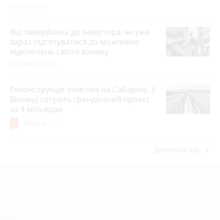
5 годин тому
Від павербанка до інвертора: як уже
зараз підготуватися до можливих
відключень світла взимку
4 серпня 2026 р.
Реконструкція очисних на Сабарові. У
Вінниці готують грандіозний проєкт
за 4 мільярди
9
Вчора о 12:27
keyboard_arrow_right
Дивитись ще