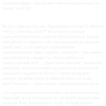
Серед фахівців – працівники «Муніципальної варти»,
поліції та ДСНС.
Як розповів начальник «Муніципальної варти» Віталій
Чигур, у Вінницькій МТГ встановлені камери
відеоспостереження з різним функціоналом. Окрім
звичайних оглядових і тих, що розпізнають номерні
знаки авто, є ще камери з програмним
забезпеченням, куди «зашита» аналітика. Такі камери
відслідковують швидкість, з якою рухається
транспортний засіб — простими словами, такі засоби
необхідні, щоб регулювати дотримання дозволеної
швидкості на дорогах міста. Є також панорамні
камери, які обертаються навколо своєї осі, а ще
роботизовані — ними можна керувати дистанційно.
«Оглядові камери спостерігають за певною площею
території, вони не рухаються і не мають додаткових
функцій. Втім, відтворюють події, які відбувалися