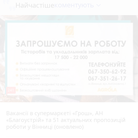
коментують
Найчастіше
241
Вакансії в супермаркеті «Грош», АН
4 серпня 2026 р.
«Благоустрій» та 51 актуальних пропозицій
роботи у Вінниці (оновлено)