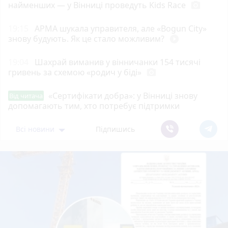
найменших — у Вінниці проведуть Kids Race
photo_camera
19:15
АРМА шукала управителя, але «Bogun City»
знову будують. Як це стало можливим?
play_circle_filled
19:04
Шахрай виманив у вінничанки 154 тисячі
гривень за схемою «родич у біді»
photo_camera
«Сертифікати добра»: у Вінниці знову
Від читача
допомагають тим, хто потребує підтримки
Всі новини
Підпишись