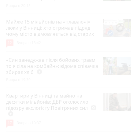
Вчора о 20:15
Майже 15 мільйонів на «плаваючі»
люки у Вінниці: хто отримав підряд і
чому місто відмовляється від старих
12
Вчора о 13:42
«Син занедужав після бойових травм,
то я сіла на комбайн»: відома співачка
збирає хліб
play_circle_filled
Вчора о 19:30
Квартири у Вінниці та майно на
десятки мільйонів: ДБР оголосило
підозру екслогісту Повітряних сил
photo_camera
play_circle_filled
17
Вчора о 10:37