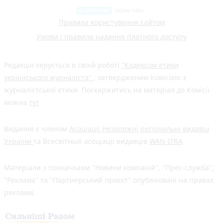
Правила користування сайтом
Умови і правила надання платного доступу
Редакція керується в своїй роботі
"Кодексом етики
українського журналіста"
, затвердженим Комісією з
журналістської етики. Поскаржитись на матеріал до Комісії
можна
тут
Видання є членом
Асоціації Незалежні регіональні видавці
України
та Всесвітньої асоціації видавців
WAN-IFRA
Матеріали з позначками "Новини компаній", "Прес-служба",
"Реклама" та "Партнерський проєкт" опубліковані на правах
реклами.