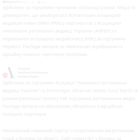
Здійснено за підтримки програми «Сильніші разом: Медіа та
Демократія», що реалізується Всесвітньою асоціацією
видавців новин (WAN-IFRA) у партнерстві з Асоціацією
«Незалежні регіональні видавці України» (АНРВУ) та
Норвезькою асоціацією медіабізнесу (MBL) за підтримки
Норвегії. Погляди авторів не обов’язково відображають
офіційну позицію партнерів програми.
Здійснено за підтримки Асоціації “Незалежні регіональні
видавці України” та Foreningen Ukrainian Media Fund Nordic в
рамках реалізації проєкту Хаб підтримки регіональних медіа.
Погляди авторів не обов'язково збігаються з офіційною
позицією партнерів
Незалежний новинний портал з оперативним висвітленням
подій у Вінниці та області. Сайт новин №1 у Вінниці за