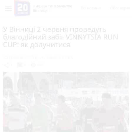
Пишеш ти! Коментує
Всі новини
Обговорен
Вінниця
У Вінниці 2 червня проведуть
благодійний забіг VINNYTSIA RUN
CUP: як долучитися
25 травня 2024 р.
Альона ВОВК
chat_bubble
share
visibility
1
0
366