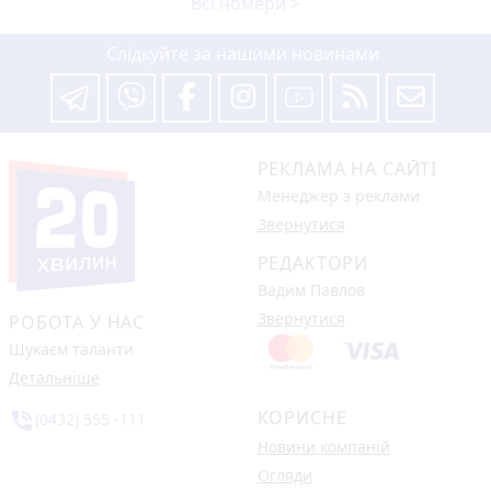
Всі номери >
Слідкуйте за нашими новинами
РЕКЛАМА НА САЙТІ
Менеджер з реклами
Звернутися
РЕДАКТОРИ
Вадим Павлов
Звернутися
РОБОТА У НАС
Шукаєм таланти
Детальніше
КОРИСНЕ
phone_in_talk
(0432) 555 -111
Новини компаній
Огляди