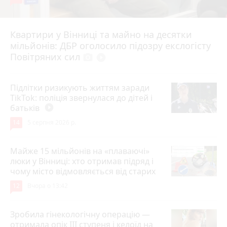
Квартири у Вінниці та майно на десятки
Вчора о 10:37
мільйонів: ДБР оголосило підозру екслогісту
Повітряних сил
photo_camera
play_circle_filled
Підлітки ризикують життям заради
TikTok: поліція звернулася до дітей і
батьків
play_circle_filled
14
5 серпня 2026 р.
Майже 15 мільйонів на «плаваючі»
люки у Вінниці: хто отримав підряд і
чому місто відмовляється від старих
12
Вчора о 13:42
Зробила гінекологічну операцію —
отримала опік ІІІ ступеня і келоїд на