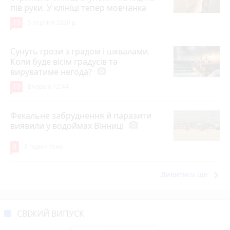
пів руки. У клініці тепер мовчанка
10
5 серпня 2026 р.
Сунуть грози з градом і шквалами.
Коли буде вісім градусів та
вируватиме негода?
photo_camera
10
Вчора о 12:44
Фекальне забруднення й паразити
виявили у водоймах Вінниці
photo_camera
9
8 годин тому
keyboard_arrow_right
Дивитись ще
СВІЖИЙ ВИПУСК