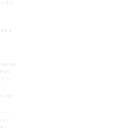
ко 850
ренка
 Чепмен
 Йоко
чину.
йло
ір про
aceX
алося
ти