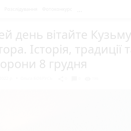
...
Розслідування
Фотоконкурс
ей день вітайте Кузьму
тора. Історія, традиції 
орони 8 грудня
2022 р.
Ольга БОБРУСЬ
chat_bubble
share
visibility
0
0
196