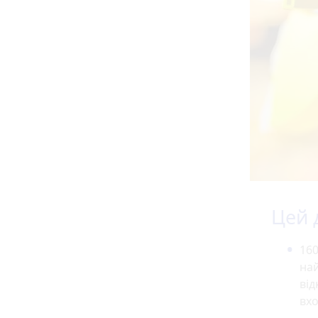
Цей д
160
най
від
вхо