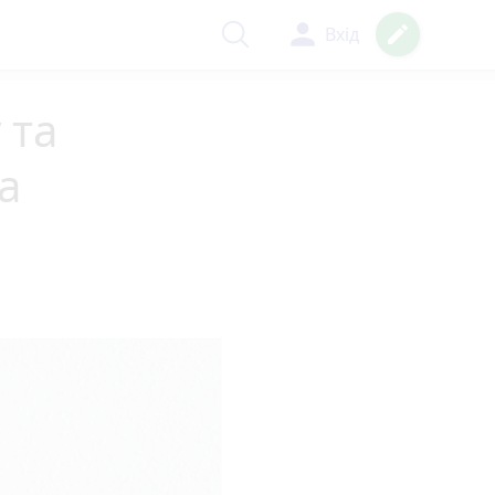
person
create
Вхід
 та
та