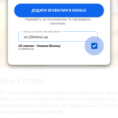
ДОДАТИ 20 ХВИЛИН В GOOGLE
ень в історії
9 — в Мілані відкрилася Амброзіанська бібліотека, друга
більша в Європі публічна бібліотека після Бодлеанської,
критої в Оксфорді у 1602 році. До Амброзіанської бібліот
дить також картинна галерея.