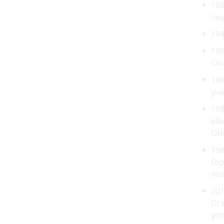
188
люд
194
196
Сін
19
уні
198
вб
Оно
19
Гор
лік
201
Dra
усп