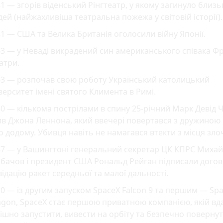
1 — згорів віденський Рінгтеатр, у якому загинуло близь
ей (найжахливіша театральна пожежа у світовій історії).
1 — США та Велика Британія оголосили війну Японії.
3 — у Неваді викрадений син американського співака Ф
атри.
63 — розпочав свою роботу Український католицький
верситет імені святого Климента в Римі.
0 — кількома пострілами в спину 25-річний Марк Девід
ив Джона Леннона, який ввечері повертався з дружиною
 додому. Убивця навіть не намагався втекти з місця зло
87 — у Вашингтоні генеральний секретар ЦК КПРС Миха
бачов і президент США Рональд Рейган підписали догов
відацію ракет середньої та малої дальності.
0 — із другим запуском SpaceX Falcon 9 та першим — Sp
gon, SpaceX стає першою приватною компанією, якій вд
ішно запустити, вивести на орбіту та безпечно поверну