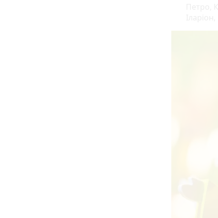
Петро, К
Іларіон