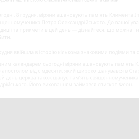
рудня ввійшла в історію кількома знаковими подіями та святами.
годні, 8 грудня, віряни вшановують пам'ять Климента I 
ященномученика Петра Олександрійського. До вашої ува
диції та прикмети в цей день — дізнайтеся, що можна і 
бити.
рудня ввійшла в історію кількома знаковими подіями та 
дним календарем сьогодні віряни вшановують пам'ять 
ув апостолом від сімдесяти, який широко шанувався в Ст
 цей день церква також шанує пам'ять священномученика
дрійського. Його вихованням займався єпископ Феон.