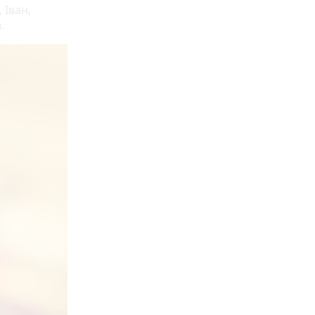
 Іван,
в.