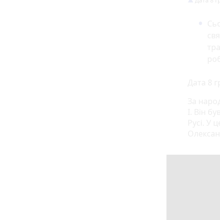
Дата 8 г
Сьо
св
тра
ро
Дата 8 г
За наро
I. Він б
Русі. У
Олексан