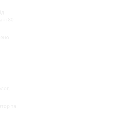
ід
ані 80
лено
лог,
втор та