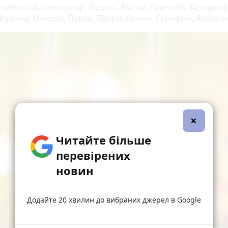
лиментій, Олександр, Василь, Віктор, Григорій, Катерина,
, Кузьма, Микола, Павло, Петро, Семен, Серафим, Яросла
×
Читайте більше
перевірених
новин
Додайте 20 хвилин до вибраних джерел в Google