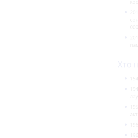
кос
201
сон
000
201
пам
Хто 
154
194
лау
195
акт
196
196