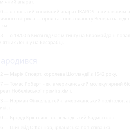
мічний апарат.
0 — японський космічний апарат IKAROS із живленням в
ячного вітрила — пролітає повз планету Венера на відст
 км.
3 — о 18/00 в Києві під час мітингу на Євромайдані пова
'ятник Леніну на Бесарабці.
народився
2 — Марія Стюарт, королева Шотландії з 1542 року.
7 — Томас Роберт Чек, американський молекулярний біо
реат Нобелівської премії з хімії.
3 — Норман Фінкельштейн, американський політолог, а
ивіст.
0 — Бродді Крістьянссон, ісландський бадмінтоніст.
6 — Шинейд О'Коннор, ірландська поп-співачка.