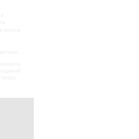
та
ги
не можна
святами.
Климента
ародавній
 Петра