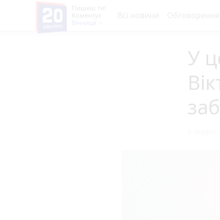
Пишеш ти!
Всі новини
Обговорення
Коментує
Вінниця
У ц
Вік
заб
8 грудня 