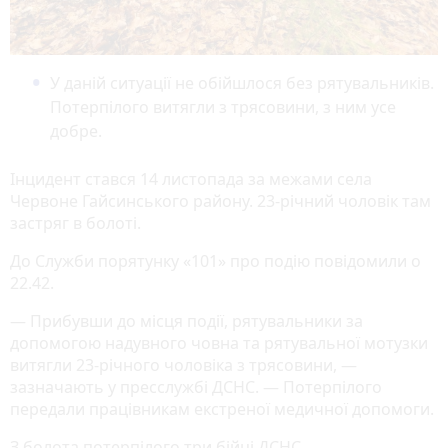
У даній ситуації не обійшлося без рятувальників.
Потерпілого витягли з трясовини, з ним усе
добре.
Інцидент стався 14 листопада за межами села
Червоне Гайсинського району. 23-річний чоловік там
застряг в болоті.
До Служби порятунку «101» про подію повідомили о
22.42.
— Прибувши до місця події, рятувальники за
допомогою надувного човна та рятувальної мотузки
витягли 23-річного чоловіка з трясовини, —
зазначають у пресслужбі ДСНС. — Потерпілого
передали працівникам екстреної медичної допомоги.
З болота потерпілого три бійці ДСНС,