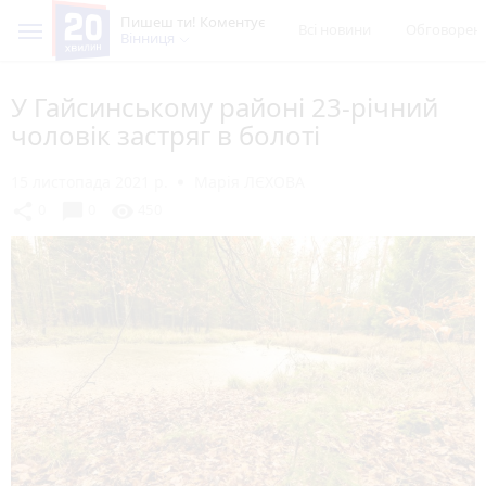
Пишеш ти! Коментує
Всі новини
Обговорен
Вінниця
У Гайсинському районі 23-річний
чоловік застряг в болоті
15 листопада 2021 р.
Марія ЛЄХОВА
chat_bubble
share
visibility
0
0
450