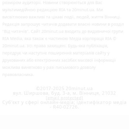
розміром аудиторії. Новини створюються для Вас
мультимедійною редакцією RIA та 20minut.ua. Ми
висвітлюємо важливі та цікаві події, людей, життя Вінниці.
Редакція запрошує читачів додавати власні новини в розділ
"Від читачів". Сайт 20minut.ua входить до видавничої групи
RIA Media, яка також є частиною Медіа корпорації RIA ©
20minut.ua. Усі права захищені. Будь-яка публiкацiя,
передрук чи наступне поширення матеріалів сайту у
друкованих або електронних засобах масової інформації
можлива винятково у разі письмового дозволу
правовласника.
©2017-2025 20minut.ua
вул. Ширшова, буд. 3-а, м. Вінниця, 21032
[email protected]
Cуб'єкт у сфері онлайн-медіа; ідентифікатор медіа
- R40-02726.