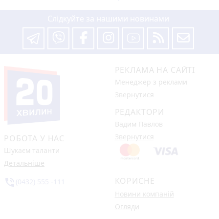
Слідкуйте за нашими новинами
РЕКЛАМА НА САЙТІ
Менеджер з реклами
Звернутися
РЕДАКТОРИ
Вадим Павлов
Звернутися
РОБОТА У НАС
Шукаєм таланти
Детальніше
КОРИСНЕ
phone_in_talk
(0432) 555 -111
Новини компаній
Огляди