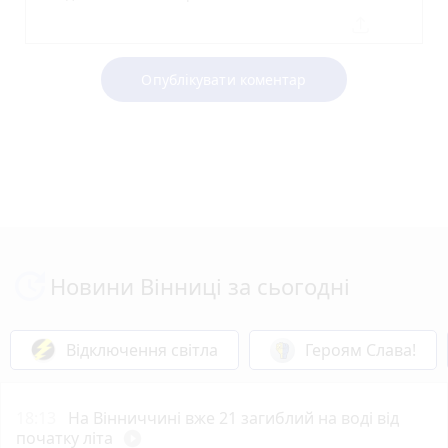
Опублікувати коментар
Новини Вінниці за сьогодні
Відключення світла
Героям Слава!
18:13
На Вінниччині вже 21 загиблий на воді від
початку літа
play_circle_filled