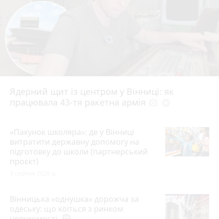
Ядерний щит із центром у Вінниці: як
працювала 43-тя ракетна армія
photo_camera
play_circle_filled
«Пакунок школяра»: де у Вінниці
витратити державну допомогу на
підготовку до школи (партнерський
проєкт)
3 серпня 2026 р.
Вінницька «однушка» дорожча за
одеську: що коїться з ринком
нерухомості
photo_camera