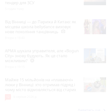
тендер для ЗСУ
5 годин тому
Від Вінниці — до Парижа й Китаю: як
місцева школа bellydance виховує
нове покоління танцівниць
photo_camera
Вчора о 18:40
АРМА шукала управителя, але «Bogun
City» знову будують. Як це стало
можливим?
play_circle_filled
Вчора о 19:15
Майже 15 мільйонів на «плаваючі»
люки у Вінниці: хто отримав підряд і
чому місто відмовляється від старих
12
6 серпня 2026 р.
keyboard_arrow_right
Дивитись ще