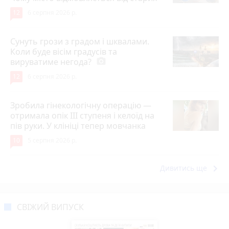
12
6 серпня 2026 р.
Сунуть грози з градом і шквалами.
Коли буде вісім градусів та
вируватиме негода?
photo_camera
12
6 серпня 2026 р.
Зробила гінекологічну операцію —
отримала опік ІІІ ступеня і келоїд на
пів руки. У клініці тепер мовчанка
10
5 серпня 2026 р.
keyboard_arrow_right
Дивитись ще
СВІЖИЙ ВИПУСК