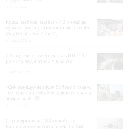
годину тому
Кращі меблеві магазини Вінниці: де
купити сучасні, стильні та якісні меблі
(партнерський проєкт)
8 липня 2026 р.
0,87 проміле і смертельна ДТП — 17-
річного водія взяли під варту
3 години тому
«Син занедужав після бойових травм,
то я сіла на комбайн»: відома співачка
збирає хліб
play_circle_filled
6 серпня 2026 р.
Сотня дронів за 18,4 мільйона.
Вінницька мерія оголосила новий