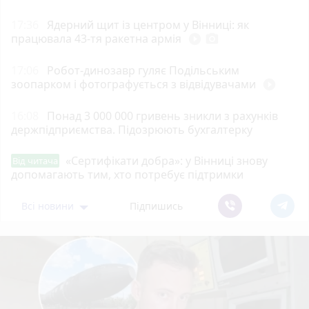
17:36
Ядерний щит із центром у Вінниці: як
працювала 43-тя ракетна армія
play_circle_filled
photo_camera
17:06
Робот-динозавр гуляє Подільським
зоопарком і фотографується з відвідувачами
play_circle_filled
16:08
Понад 3 000 000 гривень зникли з рахунків
держпідприємства. Підозрюють бухгалтерку
«Сертифікати добра»: у Вінниці знову
Від читача
допомагають тим, хто потребує підтримки
Всі новини
Підпишись