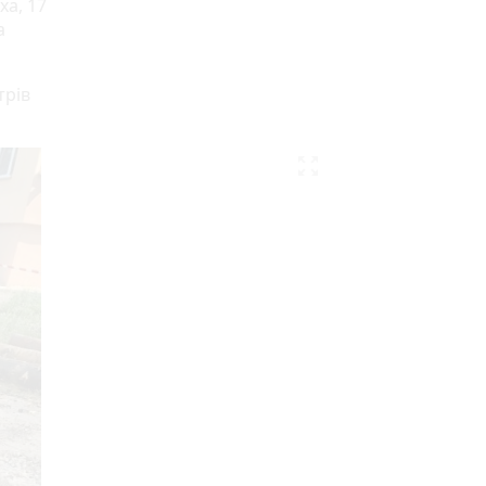
ха, 17
а
трів
