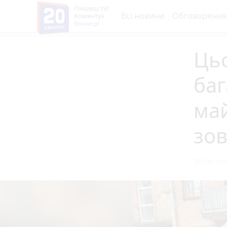
Пишеш ти!
Всі новини
Обговорення
Коментує
Вінниця
Цьо
баг
ма
зо
20 листоп