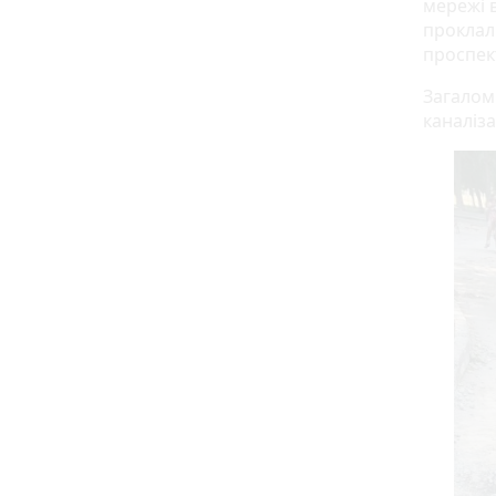
мережі в
проклал
проспект
Загалом 
каналіза