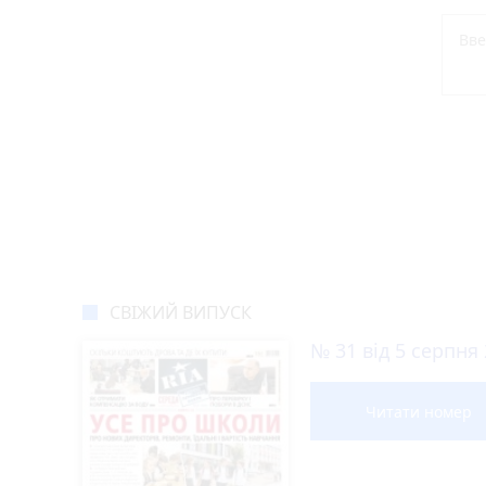
Новини Вінниці за сього
Відключення світла
Героям Сл