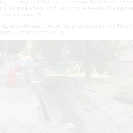
одопроводу та 329 метрів каналізації. На вулиці Стельма
и 118 метрів нових труб теплопостачання та 23 метри н
і Космонавтів, 41.
під час робіт замінили 541 метр мереж водогону, 848 ме
ції та 461 теплопостачання.