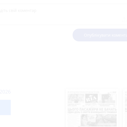
Опублікувати комент
дні
ава!
Робота