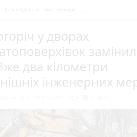
...
Розслідування
Фотоконкурс
горіч у дворах
атоповерхівок заміни
йже два кілометри
внішніх інженерних ме
ада 2021 р.
Марія ЛЄХОВА
chat_bubble
share
visibility
0
0
72