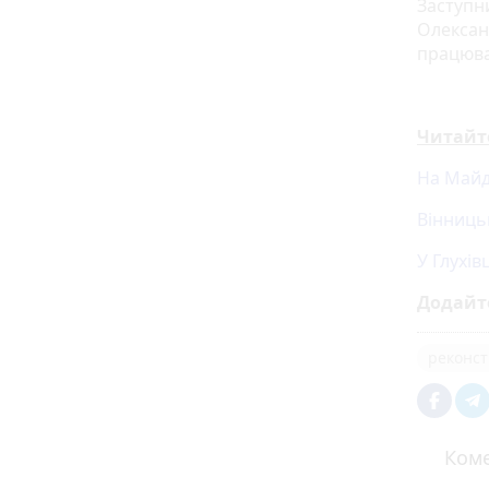
Заступн
Олександ
працюва
Читайт
На Майд
Вінниць
У Глухі
Додайт
реконст
Коме