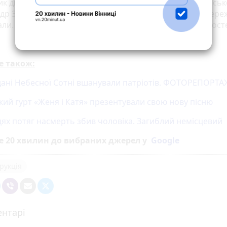
ик директора департаменту міського господарства міськ
р Зімбовський. відзначає, що під час заміни старі мере
ли. Все для того, аби мешканці не відчували незручност
е також:
ані Небесної Сотні вшанували патріотів. ФОТОРЕПОРТА
кий гурт «Женя і Катя» презентували свою нову пісню
вцях потяг насмерть збив чоловіка. Загиблий немісцевий
е 20 хвилин до вибраних джерел у
Google
рукція
нтарі