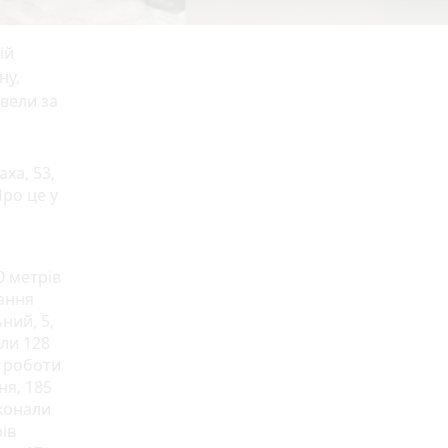
ій
ну,
овели за
аха, 53,
Про це у
0 метрів
ання
ний, 5,
или 128
и роботи
ня, 185
иконали
ів