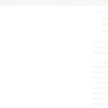
Що
дво
кан
дев
У 2021 р
Порика, 
фейсбук
— У двор
водогону
гарячог
послуг д
— зазнач
метрів 
на вул. 
метрів к
роботи н