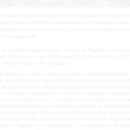
б провести капітальний ремонт прибудинкових територ
рів, спочатку потрібно замінити застарілі мережі водого
алізації та теплопостачання. Цього року такі роботи пр
'ятьм адресами.
оці замінили мережі на вул. Гоголя, 6а, Порика, 3, Стельм
45, 47, Ващука, 3, 5а, Стельмаха, 17 та Космонавтів, 41. 
 пише Вінницька міська рада.
і будинку на вул. Гоголя, 6а замінили 100 метрів мережі
, 165 метрів каналізації, 50 метрів теплопостачання та 3
о водопостачання. Завдяки цьому покращили якість над
ля жителів таких будинків: Гоголя, 6а, провулок Комуналь
ають у повідомленні. — У дворі на вул. Порика, 3 замін
мережі водопроводу та 169 метрів каналізації. Проводил
Стельмаха, 53, де замінили 145 метрів труб водопостачан
аналізації та 240 метрів труб теплопостачання. Також в
а вул. Порика, 45,47 та Ващука, 3,5а, замінивши 168 метр