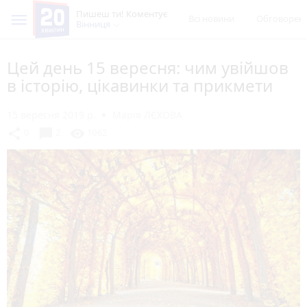
Пишеш ти! Коментує
Всі новини
Обговорен
Вінниця
Цей день 15 вересня: чим увійшов
в історію, цікавинки та прикмети
15 вересня 2019 р.
Марія ЛЄХОВА
chat_bubble
share
visibility
0
2
1062