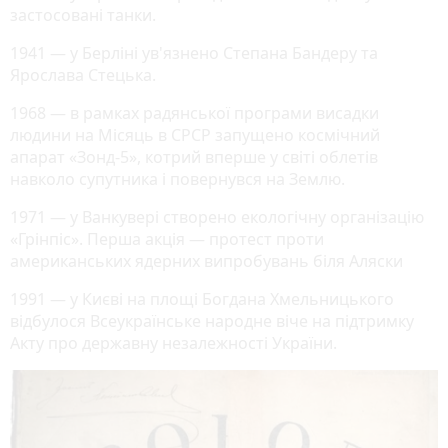
застосовані танки.
1941 — у Берліні ув'язнено Степана Бандеру та
Ярослава Стецька.
1968 — в рамках радянської програми висадки
людини на Місяць в СРСР запущено космічний
апарат «Зонд-5», котрий вперше у світі облетів
навколо супутника і повернувся на Землю.
1971 — у Ванкувері створено екологічну організацію
«Грінпіс». Перша акція — протест проти
американських ядерних випробувань біля Аляски
1991 — у Києві на площі Богдана Хмельницького
відбулося Всеукраїнське народне віче на підтримку
Акту про державну незалежності України.