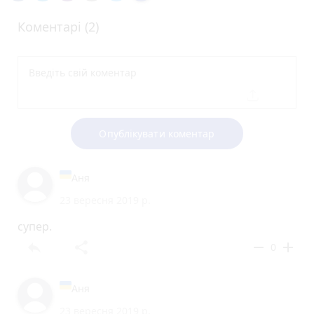
Коментарі (2)
Опублікувати коментар
Аня
23 вересня 2019 р.
супер.
reply
share
remove
add
0
Аня
23 вересня 2019 р.