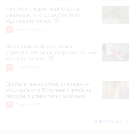
Парк біля лікарні імені Ющенка
занепадає. Але грошей на його
відновлення немає
photo_camera
15
3 серпня 2026 р.
Вінничани: «У Вінниці немає
укриттів». Але влада витратила на них
мільярд гривень
photo_camera
12
3 серпня 2026 р.
Зробила гінекологічну операцію —
отримала опік ІІІ ступеня і келоїд на
пів руки. У клініці тепер мовчанка
10
Вчора о 18:55
keyboard_arrow_right
Дивитись ще