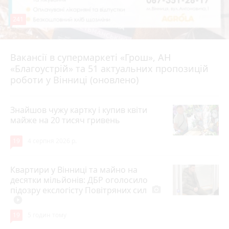
241
Вакансії в супермаркеті «Грош», АН
4 серпня 2026 р.
«Благоустрій» та 51 актуальних пропозицій
роботи у Вінниці (оновлено)
Знайшов чужу картку і купив квіти
майже на 20 тисяч гривень
19
4 серпня 2026 р.
Квартири у Вінниці та майно на
десятки мільйонів: ДБР оголосило
підозру екслогісту Повітряних сил
photo_camera
play_circle_filled
19
5 годин тому