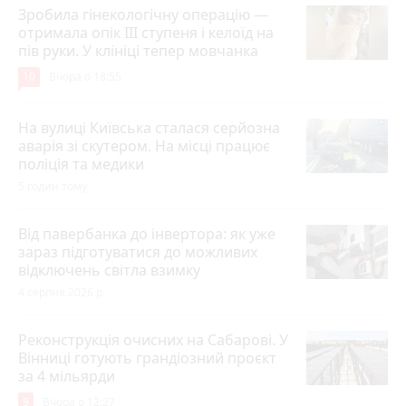
Зробила гінекологічну операцію —
отримала опік ІІІ ступеня і келоїд на
пів руки. У клініці тепер мовчанка
10
Вчора о 18:55
На вулиці Київська сталася серйозна
аварія зі скутером. На місці працює
поліція та медики
5 годин тому
Від павербанка до інвертора: як уже
зараз підготуватися до можливих
відключень світла взимку
4 серпня 2026 р.
Реконструкція очисних на Сабарові. У
Вінниці готують грандіозний проєкт
за 4 мільярди
9
Вчора о 12:27