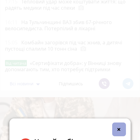
17:15
Тепловий удар може коштувати життя: що
радять медики під час спеки
photo_camera
16:11
На Тульчинщині ВАЗ збив 67-річного
велосипедиста. Потерпілий в лікарні
15:05
Комбайн загорівся під час жнив, а дитячі
пустощі спалили 10 тонн сіна
photo_camera
«Сертифікати добра»: у Вінниці знову
Від читача
допомагають тим, хто потребує підтримки
Всі новини
Підпишись
×