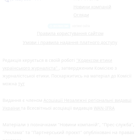
Новини компаній
Огляди
Правила користування сайтом
Умови і правила надання платного доступу
Редакція керується в своїй роботі
"Кодексом етики
українського журналіста"
, затвердженим Комісією з
журналістської етики. Поскаржитись на матеріал до Комісії
можна
тут
Видання є членом
Асоціації Незалежні регіональні видавці
України
та Всесвітньої асоціації видавців
WAN-IFRA
Матеріали з позначками "Новини компаній", "Прес-служба",
"Реклама" та "Партнерський проєкт" опубліковані на правах