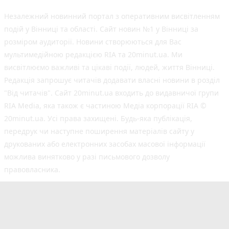
Незалежний новинний портал з оперативним висвітленням
подій у Вінниці та області. Сайт новин №1 у Вінниці за
розміром аудиторії. Новини створюються для Вас
мультимедійною редакцією RIA та 20minut.ua. Ми
висвітлюємо важливі та цікаві події, людей, життя Вінниці.
Редакція запрошує читачів додавати власні новини в розділ
"Від читачів". Сайт 20minut.ua входить до видавничої групи
RIA Media, яка також є частиною Медіа корпорації RIA ©
20minut.ua. Усі права захищені. Будь-яка публiкацiя,
передрук чи наступне поширення матеріалів сайту у
друкованих або електронних засобах масової інформації
можлива винятково у разі письмового дозволу
правовласника.
©2017-2025 20minut.ua
вул. Ширшова, буд. 3-а, м. Вінниця, 21032
[email protected]
Cуб'єкт у сфері онлайн-медіа; ідентифікатор медіа
- R40-02726.