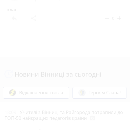
клас
reply
share
remove
add
0
Новини Вінниці за сьогодні
Відключення світла
Героям Слава!
18:09
Учителі з Вінниці та Райгорода потрапили до
ТОП-50 найкращих педагогів країни
photo_camera