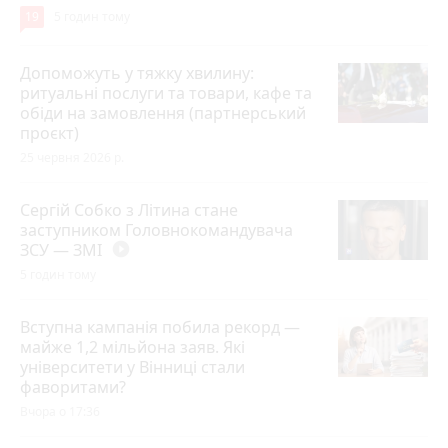
19
5 годин тому
Допоможуть у тяжку хвилину:
ритуальні послуги та товари, кафе та
обіди на замовлення (партнерський
проєкт)
25 червня 2026 р.
Сергій Собко з Літина стане
заступником Головнокомандувача
ЗСУ — ЗМІ
play_circle_filled
5 годин тому
Вступна кампанія побила рекорд —
майже 1,2 мільйона заяв. Які
університети у Вінниці стали
фаворитами?
Вчора о 17:36