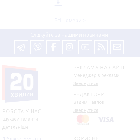

Всі номери >
Слідкуйте за нашими новинами
РЕКЛАМА НА САЙТІ
Менеджер з реклами
Звернутися
РЕДАКТОРИ
Вадим Павлов
Звернутися
РОБОТА У НАС
Шукаєм таланти
Детальніше
КОРИСНЕ
phone_in_talk
(0432) 555 -111