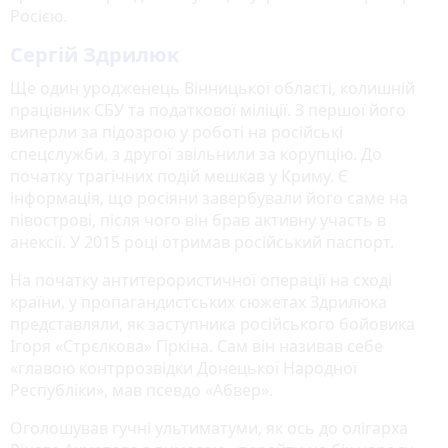
Росією.
Сергій Здрилюк
Ще один уродженець Вінницької області, колишній
працівник СБУ та податкової міліції. З першої його
виперли за підозрою у роботі на російські
спецслужби, з другої звільнили за корупцію. До
початку трагічних подій мешкав у Криму. Є
інформація, що росіяни завербували його саме на
півострові, після чого він брав активну участь в
анексії. У 2015 році отримав російський паспорт.
На початку антитерористичної операції на сході
країни, у пропагандистських сюжетах Здрилюка
представляли, як заступника російського бойовика
Ігоря «Стрєлкова» Гіркіна. Сам він називав себе
«главою контррозвідки Донецької Народної
Республіки», мав псевдо «Абвер».
Оголошував гучні ультиматуми, як ось до олігарха