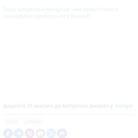
Палкі шанувальники путіна: чим запамʼяталися
найвідоміші колаборанти з Вінниці?
Додайте 20 хвилин до вибраних джерел у
Google
війна
добірка