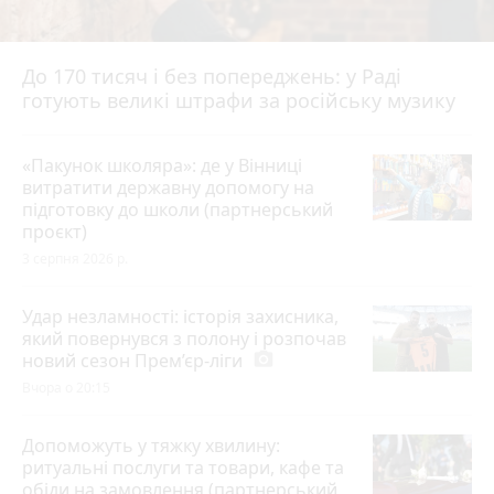
До 170 тисяч і без попереджень: у Раді
готують великі штрафи за російську музику
«Пакунок школяра»: де у Вінниці
витратити державну допомогу на
підготовку до школи (партнерський
проєкт)
3 серпня 2026 р.
Удар незламності: історія захисника,
який повернувся з полону і розпочав
новий сезон Прем’єр-ліги
photo_camera
Вчора о 20:15
Допоможуть у тяжку хвилину:
ритуальні послуги та товари, кафе та
обіди на замовлення (партнерський