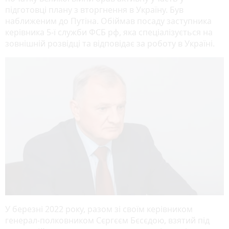
підготовці плану з вторгнення в Україну. Був
наближеним до Путіна. Обіймав посаду заступника
керівника 5-ї служби ФСБ рф, яка спеціалізується на
зовнішній розвідці та відповідає за роботу в Україні.
У березні 2022 року, разом зі своїм керівником
генерал-полковником Сєргєєм Бєсєдою, взятий під