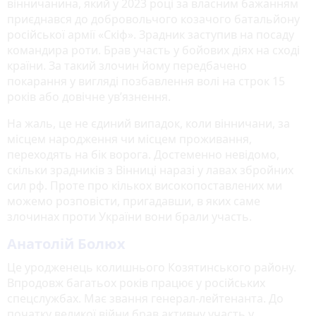
вінничанина, який у 2023 році за власним бажанням
приєднався до добровольчого козачого батальйону
російської армії «Скіф». Зрадник заступив на посаду
командира роти. Брав участь у бойових діях на сході
країни. За такий злочин йому передбачено
покарання у вигляді позбавлення волі на строк 15
років або довічне увʼязнення.
На жаль, це не єдиний випадок, коли вінничани, за
місцем народження чи місцем проживання,
переходять на бік ворога. Достеменно невідомо,
скільки зрадників з Вінниці наразі у лавах збройних
сил рф. Проте про кількох високопоставлених ми
можемо розповісти, пригадавши, в яких саме
злочинах проти України вони брали участь.
Анатолій Болюх
Це уродженець колишнього Козятинського району.
Впродовж багатьох років працює у російських
спецслужбах. Має звання генерал-лейтенанта. До
початку великої війни брав активну участь у