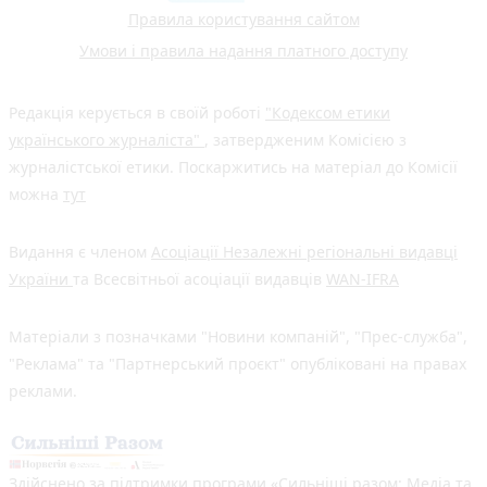
Правила користування сайтом
Умови і правила надання платного доступу
Редакція керується в своїй роботі
"Кодексом етики
українського журналіста"
, затвердженим Комісією з
журналістської етики. Поскаржитись на матеріал до Комісії
можна
тут
Видання є членом
Асоціації Незалежні регіональні видавці
України
та Всесвітньої асоціації видавців
WAN-IFRA
Матеріали з позначками "Новини компаній", "Прес-служба",
"Реклама" та "Партнерський проєкт" опубліковані на правах
реклами.
Здійснено за підтримки програми «Сильніші разом: Медіа та