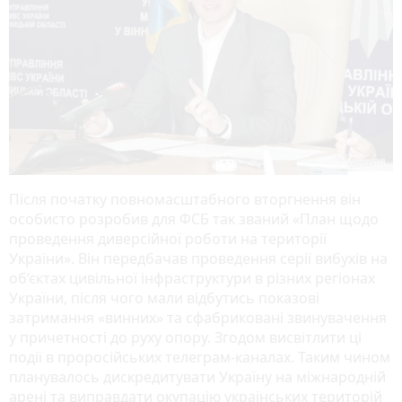
Після початку повномасштабного вторгнення він
особисто розробив для ФСБ так званий «План щодо
проведення диверсійної роботи на території
України». Він передбачав проведення серії вибухів на
об’єктах цивільної інфраструктури в різних регіонах
України, після чого мали відбутись показові
затримання «винних» та сфабриковані звинувачення
у причетності до руху опору. Згодом висвітлити ці
події в проросійських телеграм-каналах. Таким чином
планувалось дискредитувати Україну на міжнародній
арені та виправдати окупацію українських територій