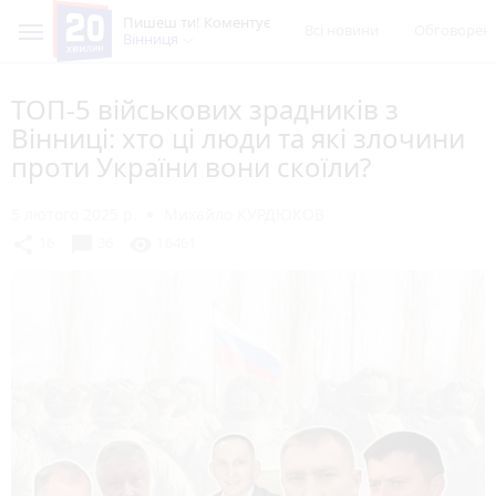
Пишеш ти! Коментує
Всі новини
Обговорен
Вінниця
ТОП-5 військових зрадників з
Вінниці: хто ці люди та які злочини
проти України вони скоїли?
5 лютого 2025 р.
Михайло КУРДЮКОВ
chat_bubble
share
visibility
16
36
16461