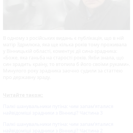
В одному з російських видань є публікація, що в ній
матір Здрилюка, яка ще кілька років тому проживала
у Вінницькій області, коментує дії сина-зрадника:
«Боже, яка ганьба на старості років. Якби знала, що
син зрадить країну, то втопила б його своїми руками».
Минулого року зрадника заочно судили за статтею
про державну зраду.
Читайте також:
Палкі шанувальники путіна: чим запамʼяталися
найвідоміші зрадники з Вінниці? Частина 3
Палкі шанувальники путіна: чим запамʼяталися
найвідоміші зрадники з Вінниці? Частина 2