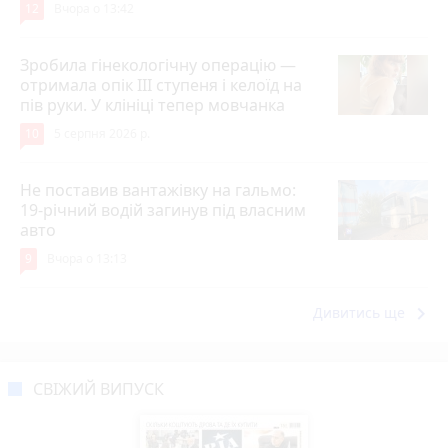
12
Вчора о 13:42
Зробила гінекологічну операцію —
отримала опік ІІІ ступеня і келоїд на
пів руки. У клініці тепер мовчанка
10
5 серпня 2026 р.
Не поставив вантажівку на гальмо:
19-річний водій загинув під власним
авто
9
Вчора о 13:13
keyboard_arrow_right
Дивитись ще
СВІЖИЙ ВИПУСК