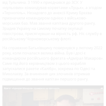
від Тульчина. З 1990-х приєднався до ЗСУ. У
«нульових» командував корветами «Луцьк», а згодом
«Тернопіль». Незадовго до анексії Криму Брєєва
призначили командиром однією з військово-
морських баз. Мав звання капітана другого рангу.
Зрадив Україну на самому початку окупації
півострова, присягнувши на вірність рф. Ніс службу в
російському Чорноморському флоті.
На справжню Батьківщину повернувся у лютому 2022
року, коли почалася велика війна. Був і досі є
командиром російського фрегата «Адмірал Макаров».
Саме під його керівництвом з цього корабля
запускалися ракети «Калібр», зокрема по Одесі та
Миколаєву. За вчинення цих злочинів отримав
підвищення до звання капітан першого рангу.