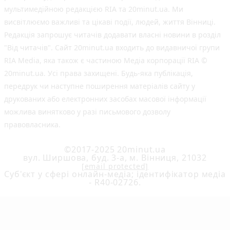
мультимедійною редакцією RIA та 20minut.ua. Ми
висвітлюємо важливі та цікаві події, людей, життя Вінниці.
Редакція запрошує читачів додавати власні новини в розділ
"Від читачів". Сайт 20minut.ua входить до видавничої групи
RIA Media, яка також є частиною Медіа корпорації RIA ©
20minut.ua. Усі права захищені. Будь-яка публiкацiя,
передрук чи наступне поширення матеріалів сайту у
друкованих або електронних засобах масової інформації
можлива винятково у разі письмового дозволу
правовласника.
©2017-2025 20minut.ua
вул. Ширшова, буд. 3-а, м. Вінниця, 21032
[email protected]
Cуб'єкт у сфері онлайн-медіа; ідентифікатор медіа
- R40-02726.