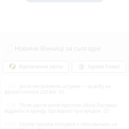
Новини Вінниці за сьогодні
Відключення світла
Героям Слава!
13:32
росія не припиняє штурми — за добу на
фронті сталося 233 бої
photo_camera
12:56
Після шести років простою «Мою Ластівку»
віддають в оренду. Що відомо про аукціон
photo_camera
12:21
Скутер Yamaha зіткнувся з «Москвичем» на