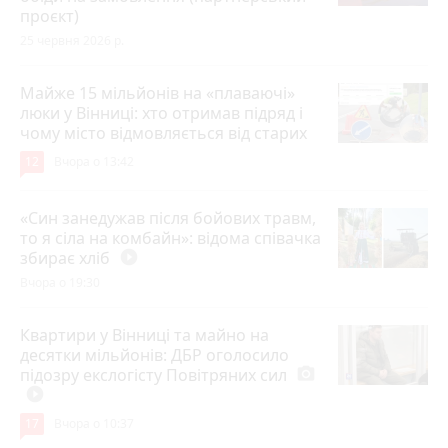
проєкт)
25 червня 2026 р.
Майже 15 мільйонів на «плаваючі»
люки у Вінниці: хто отримав підряд і
чому місто відмовляється від старих
12
Вчора о 13:42
«Син занедужав після бойових травм,
то я сіла на комбайн»: відома співачка
збирає хліб
play_circle_filled
Вчора о 19:30
Квартири у Вінниці та майно на
десятки мільйонів: ДБР оголосило
підозру екслогісту Повітряних сил
photo_camera
play_circle_filled
17
Вчора о 10:37