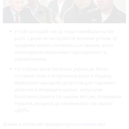
У той чи інший час ці люди перейшли на бік
росії. І досягли на службі їй великих успіхів. Ці
зрадники мають генеральські звання, вони
командували ворожими підрозділами та
управліннями.
На їх руках кров багатьох українців. Вони
готували план з вторгнення росії в Україну,
вербували народних депутатів для підривної
діяльності всередині країни, запускали
балістичні ракети по нашим містам, планували
теракти, входили до керівництва так званої
«ДНР».
Днями в обласній прокуратурі
розповіли
про