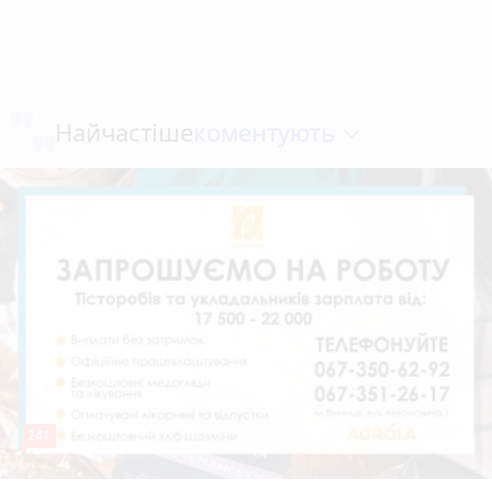
коментують
Найчастіше
241