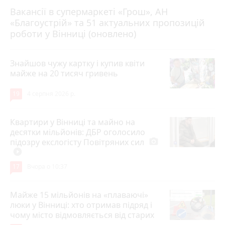
Вакансії в супермаркеті «Грош», АН
4 серпня 2026 р.
«Благоустрій» та 51 актуальних пропозицій
роботи у Вінниці (оновлено)
Знайшов чужу картку і купив квіти
майже на 20 тисяч гривень
19
4 серпня 2026 р.
Квартири у Вінниці та майно на
десятки мільйонів: ДБР оголосило
підозру екслогісту Повітряних сил
photo_camera
play_circle_filled
17
Вчора о 10:37
Майже 15 мільйонів на «плаваючі»
люки у Вінниці: хто отримав підряд і
чому місто відмовляється від старих