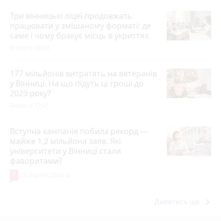
Три вінницькі ліцеї продовжать
працювати у змішаному форматі: де
саме і чому бракує місць в укриттях
Вчора о 18:20
177 мільйонів витратять на ветеранів
у Вінниці. На що підуть ці гроші до
2029 року?
Вчора о 12:21
Вступна кампанія побила рекорд —
майже 1,2 мільйона заяв. Які
університети у Вінниці стали
фаворитами?
7
5 серпня 2026 р.
keyboard_arrow_right
Дивитись ще