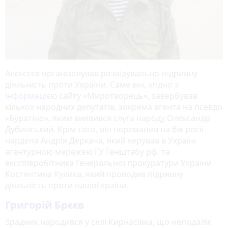
Алєксєєв організовував розвідувально-підривну
діяльність проти України. Саме він,
згідно з
інформацією
сайту «Миротворець», завербував
кількох народних депутатів, зокрема агента на псевдо
«Буратіно», яким виявився слуга народу Олександр
Дубинський. Крім того, він переманив на бік росії
нардепа Андрія Деркача, який керував в Україні
агентурною мережею ГУ Генштабу рф, та
ексспівробітника Генеральної прокуратури України
Костянтина Кулика, який проводив підривну
діяльність проти нашої країни.
Григорій Брєєв
Зрадник народився у селі Кирнасівка, що неподалік