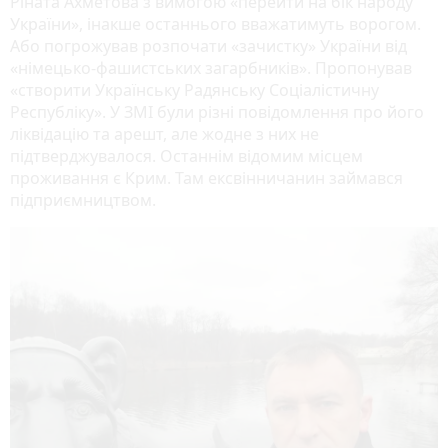
Ріната Ахметова з вимогою «перейти на бік народу
України», інакше останнього вважатимуть ворогом.
Або погрожував розпочати «зачистку» України від
«німецько-фашистських загарбників». Пропонував
«створити Українську Радянську Соціалістичну
Республіку». У ЗМІ були різні повідомлення про його
ліквідацію та арешт, але жодне з них не
підтверджувалося. Останнім відомим місцем
проживання є Крим. Там ексвінничанин займався
підприємництвом.