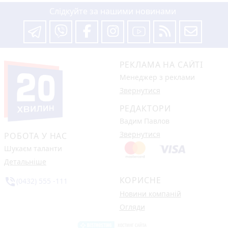
Слідкуйте за нашими новинами
РЕКЛАМА НА САЙТІ
Менеджер з реклами
Звернутися
РЕДАКТОРИ
Вадим Павлов
Звернутися
РОБОТА У НАС
Шукаєм таланти
Детальніше
КОРИСНЕ
phone_in_talk
(0432) 555 -111
Новини компаній
Огляди