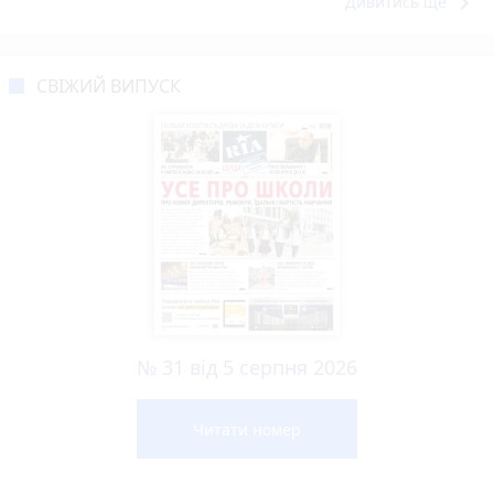
keyboard_arrow_right
Дивитись ще
СВІЖИЙ ВИПУСК
№ 31 від 5 серпня 2026
Читати номер