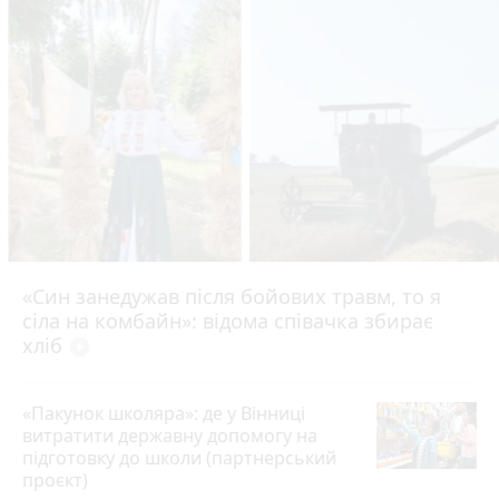
«Син занедужав після бойових травм, то я
сіла на комбайн»: відома співачка збирає
хліб
play_circle_filled
«Пакунок школяра»: де у Вінниці
витратити державну допомогу на
підготовку до школи (партнерський
проєкт)