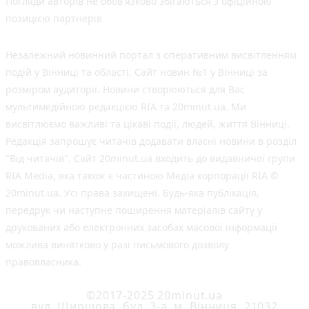
Погляди авторів не обов'язково збігаються з офіційною
позицією партнерів
Незалежний новинний портал з оперативним висвітленням
подій у Вінниці та області. Сайт новин №1 у Вінниці за
розміром аудиторії. Новини створюються для Вас
мультимедійною редакцією RIA та 20minut.ua. Ми
висвітлюємо важливі та цікаві події, людей, життя Вінниці.
Редакція запрошує читачів додавати власні новини в розділ
"Від читачів". Сайт 20minut.ua входить до видавничої групи
RIA Media, яка також є частиною Медіа корпорації RIA ©
20minut.ua. Усі права захищені. Будь-яка публiкацiя,
передрук чи наступне поширення матеріалів сайту у
друкованих або електронних засобах масової інформації
можлива винятково у разі письмового дозволу
правовласника.
©2017-2025 20minut.ua
вул. Ширшова, буд. 3-а, м. Вінниця, 21032