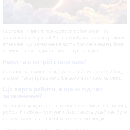
Сьогодні, 2 липня, відбудеться повне сонячне
затемнення. Українці його не побачать та астрологи
впевнені, що затемнення дасть про себе знати. Воно
вплине на хід подій та самопочуття людей.
Коли та о котрій станеться?
Сонячне затемнення відбудеться 2 липня о 22:23 під
знаком Рака і триватиме близько чотирьох хвилин.
Що варто робити, а що ні під час
затемнення?
Астрологи кажуть, що затемнення впливає на сімейні,
робочі й любовні стосунки. Закликають у цей час бути
стриманими та добре обмірковувати свої дії.
Також радять перенести важливі зустрічі та