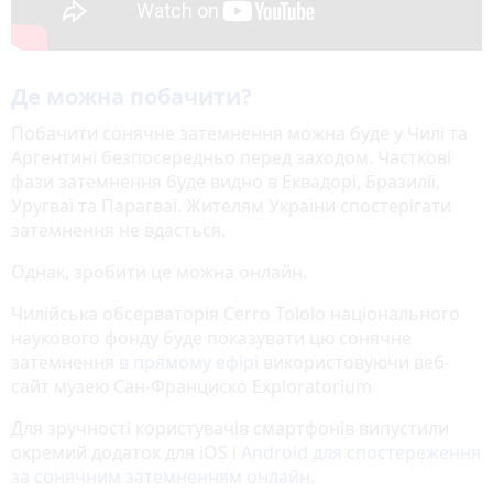
Де можна побачити?
Побачити сонячне затемнення можна буде у Чилі та
Аргентині безпосередньо перед заходом. Часткові
фази затемнення буде видно в Еквадорі, Бразилії,
Уругваї та Парагваї. Жителям України спостерігати
затемнення не вдасться.
Однак, зробити це можна онлайн.
Чилійська обсерваторія Cerro Tololo національного
наукового фонду буде показувати цю сонячне
затемнення
в прямому ефірі
використовуючи веб-
сайт музею Сан-Франциско Exploratorium
Для зручності користувачів смартфонів випустили
окремий додаток для iOS і
Android для спостереження
за сонячним затемненням онлайн.