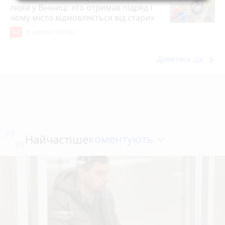
люки у Вінниці: хто отримав підряд і
чому місто відмовляється від старих
12
6 серпня 2026 р.
keyboard_arrow_right
Дивитись ще
коментують
Найчастіше