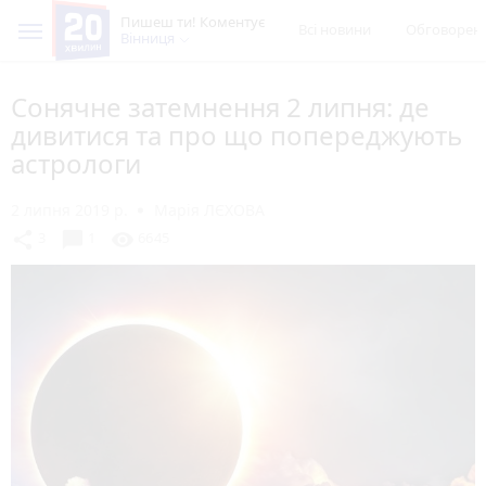
Пишеш ти! Коментує
Всі новини
Обговорен
Вінниця
Сонячне затемнення 2 липня: де
дивитися та про що попереджують
астрологи
2 липня 2019 р.
Марія ЛЄХОВА
chat_bubble
share
visibility
3
1
6645