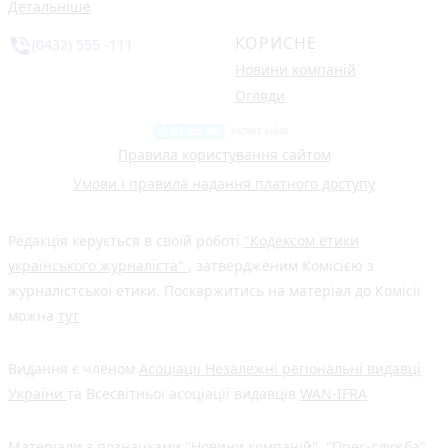
Детальніше
КОРИСНЕ
phone_in_talk
(0432) 555 -111
Новини компаній
Огляди
Правила користування сайтом
Умови і правила надання платного доступу
Редакція керується в своїй роботі
"Кодексом етики
українського журналіста"
, затвердженим Комісією з
журналістської етики. Поскаржитись на матеріал до Комісії
можна
тут
Видання є членом
Асоціації Незалежні регіональні видавці
України
та Всесвітньої асоціації видавців
WAN-IFRA
Матеріали з позначками "Новини компаній", "Прес-служба",