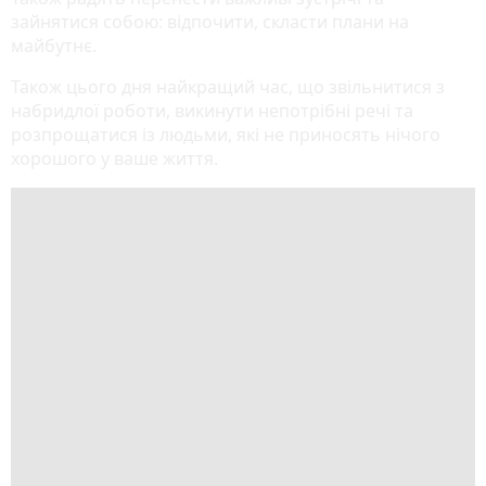
зайнятися собою: відпочити, скласти плани на
майбутнє.
Також цього дня найкращий час, що звільнитися з
набридлої роботи, викинути непотрібні речі та
розпрощатися із людьми, які не приносять нічого
хорошого у ваше життя.