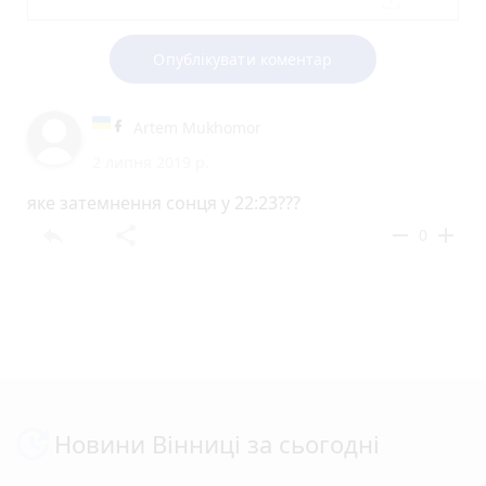
Опублікувати коментар
Artem Mukhomor
2 липня 2019 р.
яке затемнення сонця у 22:23???
reply
share
remove
add
0
Новини Вінниці за сьогодні