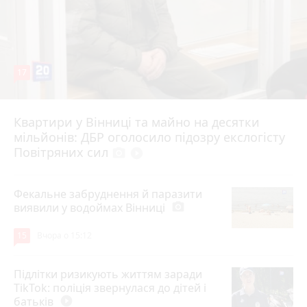
17
Квартири у Вінниці та майно на десятки
6 серпня 2026 р.
мільйонів: ДБР оголосило підозру екслогісту
Повітряних сил
photo_camera
play_circle_filled
Фекальне забруднення й паразити
виявили у водоймах Вінниці
photo_camera
15
Вчора о 15:12
Підлітки ризикують життям заради
TikTok: поліція звернулася до дітей і
батьків
play_circle_filled