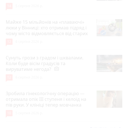
14
5 серпня 2026 р.
Майже 15 мільйонів на «плаваючі»
люки у Вінниці: хто отримав підряд і
чому місто відмовляється від старих
12
6 серпня 2026 р.
Сунуть грози з градом і шквалами.
Коли буде вісім градусів та
вируватиме негода?
photo_camera
12
6 серпня 2026 р.
Зробила гінекологічну операцію —
отримала опік ІІІ ступеня і келоїд на
пів руки. У клініці тепер мовчанка
10
5 серпня 2026 р.