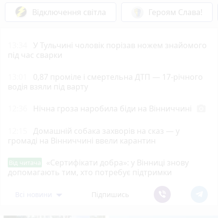
Відключення світла
Героям Слава!
13:34
У Тульчині чоловік порізав ножем знайомого
під час сварки
13:01
0,87 проміле і смертельна ДТП — 17-річного
водія взяли під варту
12:36
Нічна гроза наробила біди на Вінниччині
photo_camera
12:15
Домашній собака захворів на сказ — у
громаді на Вінниччині ввели карантин
«Сертифікати добра»: у Вінниці знову
Від читача
допомагають тим, хто потребує підтримки
Всі новини
Підпишись