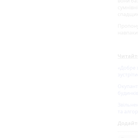
вони баз
сумнівні
спадщин
Пропону
навпаки
Читайт
«Добре х
зустріти
Окупант
будинкі
Звільне
та алгор
Додайт