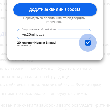
можна надто сильно трясти подушки, адже так ви "витру
 подружнє щастя.
ДОДАТИ 20 ХВИЛИН В GOOGLE
варто займатися рукоділлям та рубати дрова.
дні прикмети і традиції
аших предків існувало чимало цікавих прикмет на цей де
илися, який сьогодні день: бджоли пізно полетіли на ві
екайте на негоду;
ються граки — найближчі дні буде тепло і ясно;
вона зоря до сильного вітру і дощу;
нь небо ясне, а вночі хмари набігли — бути опадам;
чі помітно похолодало — дні будуть ясними.
новані прикмети та заборони варто розглядати критичн