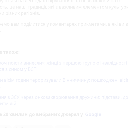
уються на легендах і віруваннях. Та незважаючи на їх
сть, це наші традиції, які є важливим елементом культур
и різних регіонів.
ємо вам поділитися у коментарях прикметами, в які ви в
.
е також:
оч поїсти винесли»: жінці з першою групою інвалідності
ся з сином у ВСП
и вісім годин тероризували Вінниччину: пошкоджені вісі
в
ння з ЗСУ через онкозахворювання дружини: підстави, д
итм дій
е 20 хвилин до вибраних джерел у
Google