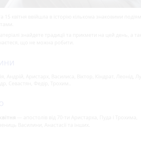
а 15 квітня ввійшла в історію кількома знаковими подіям
тами.
атеріалі знайдете традиції та прикмети на цей день, а т
наєтеся, що не можна робити.
ини
я, Андрій, Аристарх, Василиса, Віктор, Кіндрат, Леонід, Лу
р, Севастян, Федір, Трохим..
о
 квітня
— апостолів від 70-ти Аристарха, Пуда і Трохима,
ениць Василини, Анастасії та інших.