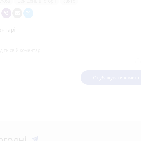
ужба
Цей день в історії
свято
нтарі
Опублікувати комент
огодні