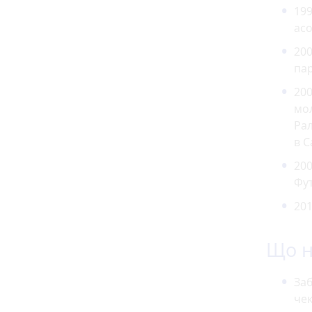
199
асо
200
па
20
мо
Рал
в 
200
Фу
201
Що н
Заб
чек