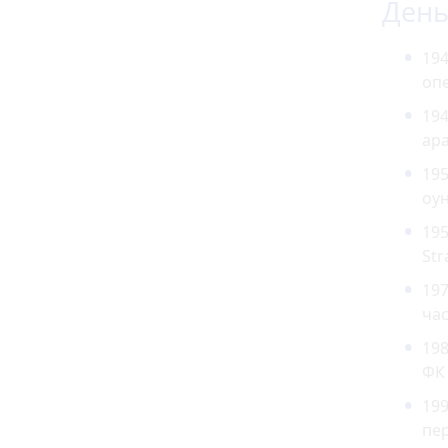
День 
19
оп
194
ар
195
оун
195
Str
197
час
198
ФК 
199
пер