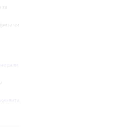
и та
ірите чи
 не дали
м
окументи