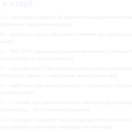
в історії
43 — союзники створили об'єднане командування морсь
ераціями в Середземному морі.
8 — відбулося перше військове зіткнення між ізраїльтян
абами.
0 — МВС СРСР наказало залишити виселених із Західної 
івців навічно в спецпоселеннях
2 — перший політ стратегічного бомбардувальника Boei
atofortress, одного з найбільших літаків свого часу.
9 — найбільш руйнівний землетрус у Чорногорії, тодішн
тині Югославії.
9 — у тисняві на стадіоні Гіллсборо загинули 96 уболівал
«Ліверпуль», 766 отримали поранення.
3 — президент Туркменістану Сапармурат Ніязов оголос
ехід туркменської мови з кирилиці на латиницю.