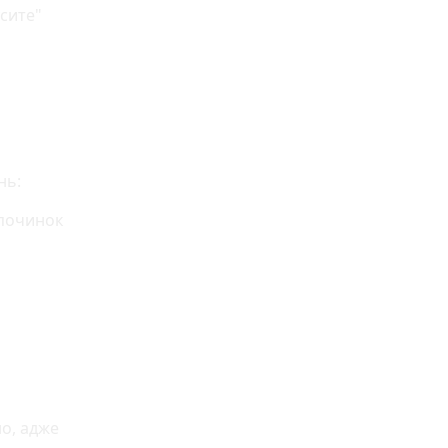
сите"
нь:
дпочинок
о, адже