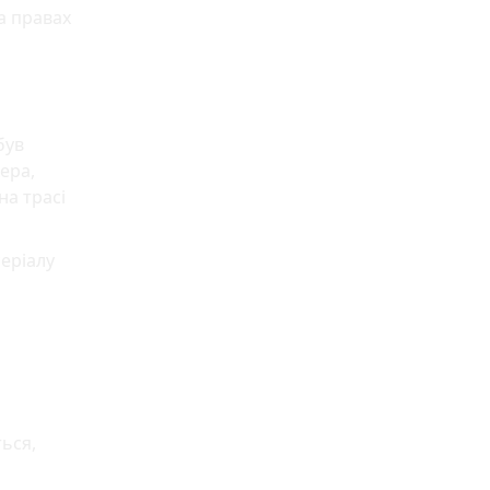
а правах
був
ера,
на трасі
серіалу
ься,