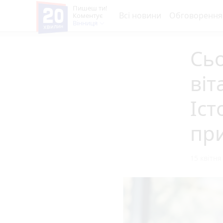
Пишеш ти!
Всі новини
Обговорення
Коментує
Вінниця
Сьо
віт
Іст
при
15 квітня