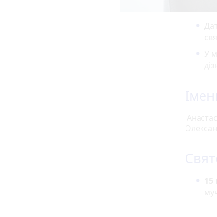
Дат
свя
У м
діз
Імен
Анастасі
Олександ
Свят
15
муч