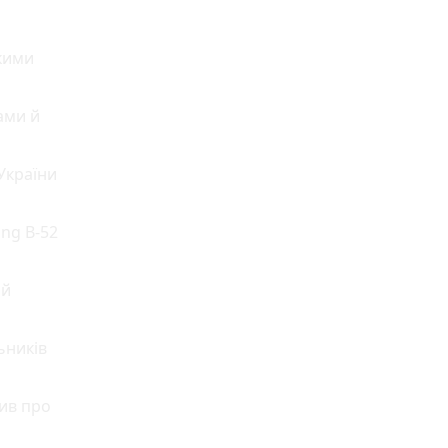
кими
ами й
України
ng B-52
ій
ьників
ив про