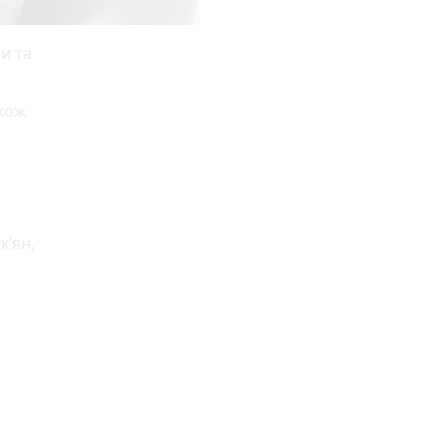
и та
акож
к’ян,