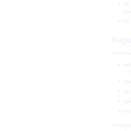
Не 
все
Не 
Наро
Серед н
див
— ч
гра
чер
вде
вно
Запропо