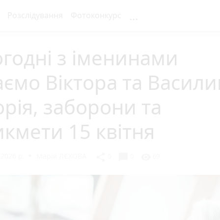
...
Розслідування
Фотоконкурс
годні з іменинами
аємо Віктора та Васили
орія, заборони та
кмети 15 квітня
 2026 р.
Марія ЛЄХОВА
chat_bubble
share
visibility
0
0
69