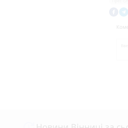
Прес-сл
Коме
Новини Вінниці за сь