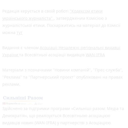
Редакція керується в своїй роботі
"Кодексом етики
українського журналіста"
, затвердженим Комісією з
журналістської етики. Поскаржитись на матеріал до Комісії
можна
тут
Видання є членом
Асоціації Незалежні регіональні видавці
України
та Всесвітньої асоціації видавців
WAN-IFRA
Матеріали з позначками "Новини компаній", "Прес-служба",
"Реклама" та "Партнерський проєкт" опубліковані на правах
реклами.
Здійснено за підтримки програми «Сильніші разом: Медіа та
Демократія», що реалізується Всесвітньою асоціацією
видавців новин (WAN-IFRA) у партнерстві з Асоціацією