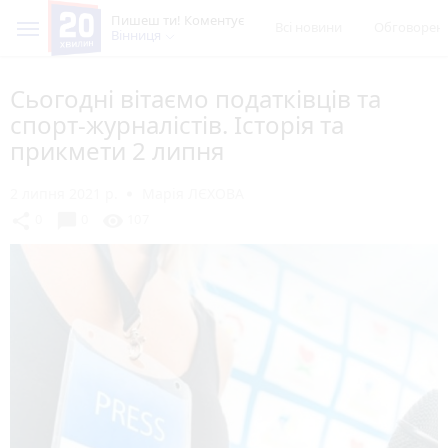
Пишеш ти! Коментує
Всі новини
Обговорен
Вінниця
Сьогодні вітаємо податківців та
спорт-журналістів. Історія та
прикмети 2 липня
2 липня 2021 р.
Марія ЛЄХОВА
chat_bubble
share
visibility
0
0
107