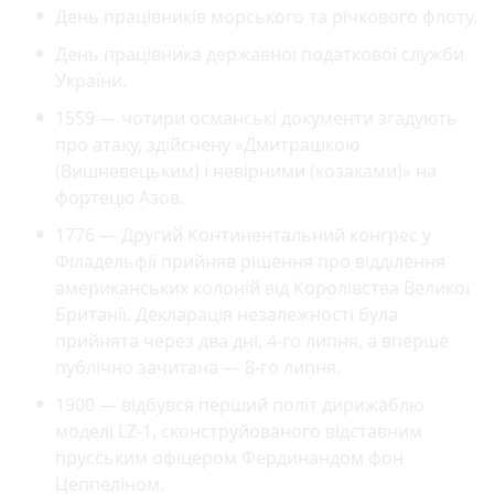
День працівників морського та річкового флоту.
День працівника державної податкової служби
України.
1559
—
чотири османські документи згадують
про атаку, здійснену «Дмитрашкою
(Вишневецьким) і невірними (козаками)» на
фортецю Азов.
1776 — Другий Континентальний конгрес у
Філадельфії прийняв рішення про відділення
американських колоній від Королівства Великої
Британії. Декларація незалежності була
прийнята через два дні, 4-го липня, а вперше
публічно зачитана — 8-го липня.
1900 — відбувся перший політ дирижаблю
моделі LZ-1, сконструйованого відставним
прусським офіцером Фердинандом фон
Цеппеліном.