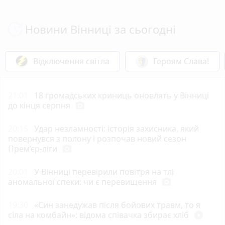
Новини Вінниці за сьогодні
Відключення світла
Героям Слава!
21:01
18 громадських криниць оновлять у Вінниці
до кінця серпня
photo_camera
20:15
Удар незламності: історія захисника, який
повернувся з полону і розпочав новий сезон
Прем’єр-ліги
photo_camera
20:01
У Вінниці перевірили повітря на тлі
аномальної спеки: чи є перевищення
photo_camera
19:30
«Син занедужав після бойових травм, то я
сіла на комбайн»: відома співачка збирає хліб
play_circle_filled