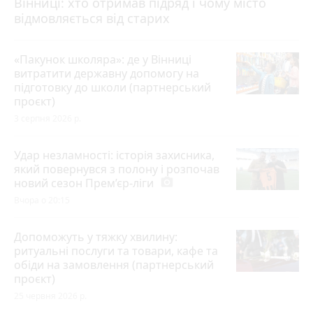
Вінниці: хто отримав підряд і чому місто
відмовляється від старих
«Пакунок школяра»: де у Вінниці
витратити державну допомогу на
підготовку до школи (партнерський
проєкт)
3 серпня 2026 р.
Удар незламності: історія захисника,
який повернувся з полону і розпочав
новий сезон Прем’єр-ліги
photo_camera
Вчора о 20:15
Допоможуть у тяжку хвилину:
ритуальні послуги та товари, кафе та
обіди на замовлення (партнерський
проєкт)
25 червня 2026 р.