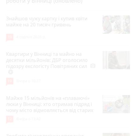
роботи у Вінниці (оновлено)
Знайшов чужу картку і купив квіти
майже на 20 тисяч гривень
19
4 серпня 2026 р.
Квартири у Вінниці та майно на
десятки мільйонів: ДБР оголосило
підозру екслогісту Повітряних сил
photo_camera
play_circle_filled
19
Вчора о 10:37
Майже 15 мільйонів на «плаваючі»
люки у Вінниці: хто отримав підряд і
чому місто відмовляється від старих
12
Вчора о 13:42
Зробила гінекологічну операцію —