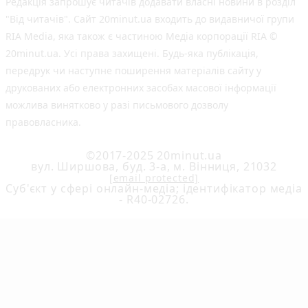
Редакція запрошує читачів додавати власні новини в розділ
"Від читачів". Сайт 20minut.ua входить до видавничої групи
RIA Media, яка також є частиною Медіа корпорації RIA ©
20minut.ua. Усі права захищені. Будь-яка публiкацiя,
передрук чи наступне поширення матеріалів сайту у
друкованих або електронних засобах масової інформації
можлива винятково у разі письмового дозволу
правовласника.
©2017-2025 20minut.ua
вул. Ширшова, буд. 3-а, м. Вінниця, 21032
[email protected]
Cуб'єкт у сфері онлайн-медіа; ідентифікатор медіа
- R40-02726.