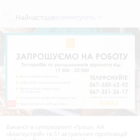
коментують
Найчастіше
241
Вакансії в супермаркеті «Грош», АН
4 серпня 2026 р.
«Благоустрій» та 51 актуальних пропозицій