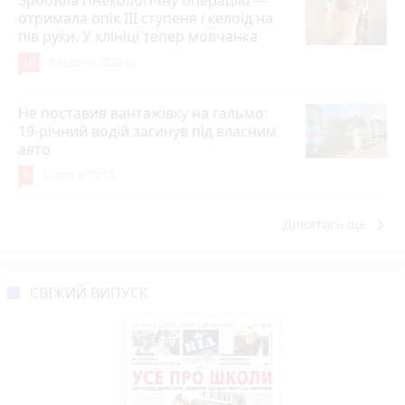
отримала опік ІІІ ступеня і келоїд на
пів руки. У клініці тепер мовчанка
10
5 серпня 2026 р.
Не поставив вантажівку на гальмо:
19-річний водій загинув під власним
авто
9
Вчора о 13:13
keyboard_arrow_right
Дивитись ще
СВІЖИЙ ВИПУСК