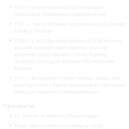
1954 — розпочала роботу Міжнародна
організація телебачення (Євробачення).
1951 — газета «Правда» засудила вірш В. Сосюри
«Любіть Україну».
1996 — у місті Дніпродзержинську (Кам'янське)
міський трамвай через відмову гальм на
великому спуску врізався у стіну будинку.
Загинуло 34 людини, близько 100 отримали
травми.
2011 — Володимир Кличко переміг Девіда Хея,
внаслідок чого у братів опинилися всі престижні
пояси за перемогу у суперважкій вазі.
Прикмети
На Зосиму не можна турбувати бджіл.
Якщо бджоли летять в вулики, до дощу.