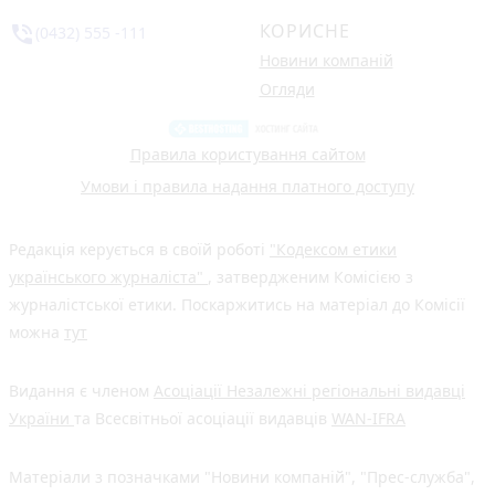
КОРИСНЕ
phone_in_talk
(0432) 555 -111
Новини компаній
Огляди
Правила користування сайтом
Умови і правила надання платного доступу
Редакція керується в своїй роботі
"Кодексом етики
українського журналіста"
, затвердженим Комісією з
журналістської етики. Поскаржитись на матеріал до Комісії
можна
тут
Видання є членом
Асоціації Незалежні регіональні видавці
України
та Всесвітньої асоціації видавців
WAN-IFRA
Матеріали з позначками "Новини компаній", "Прес-служба",