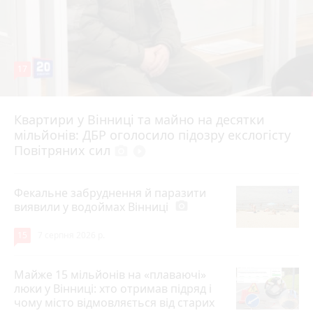
17
Квартири у Вінниці та майно на десятки
6 серпня 2026 р.
мільйонів: ДБР оголосило підозру екслогісту
Повітряних сил
photo_camera
play_circle_filled
Фекальне забруднення й паразити
виявили у водоймах Вінниці
photo_camera
15
7 серпня 2026 р.
Майже 15 мільйонів на «плаваючі»
люки у Вінниці: хто отримав підряд і
чому місто відмовляється від старих