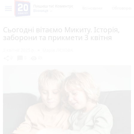
Пишеш ти! Коментує
Всі новини
Обговорен
Вінниця
Сьогодні вітаємо Микиту. Історія,
заборони та прикмети 3 квітня
3 квітня 2025 р.
Марія ЛЄХОВА
chat_bubble
share
visibility
0
0
85