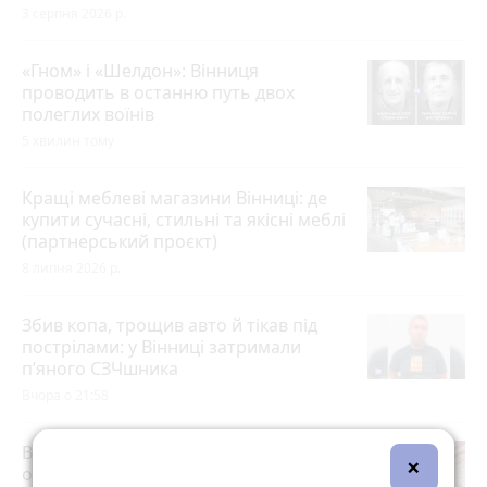
3 серпня 2026 р.
«Гном» і «Шелдон»: Вінниця
проводить в останню путь двох
полеглих воїнів
5 хвилин тому
Кращі меблеві магазини Вінниці: де
купити сучасні, стильні та якісні меблі
(партнерський проєкт)
8 липня 2026 р.
Збив копа, трощив авто й тікав під
пострілами: у Вінниці затримали
п’яного СЗЧшника
Вчора о 21:58
Вінницька «однушка» дорожча за
×
одеську: що коїться з ринком