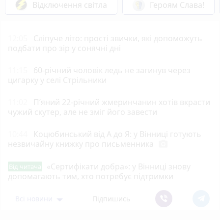
Відключення світла
Героям Слава!
12:05
Сліпуче літо: прості звички, які допоможуть
подбати про зір у сонячні дні
11:15
60-річний чоловік ледь не загинув через
цигарку у селі Стрільники
11:02
П’яний 22-річний жмеринчанин хотів вкрасти
чужий скутер, але не зміг його завести
10:44
Коцюбинський від А до Я: у Вінниці готують
незвичайну книжку про письменника
photo_camera
«Сертифікати добра»: у Вінниці знову
Від читача
допомагають тим, хто потребує підтримки
Всі новини
Підпишись