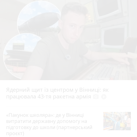
Ядерний щит із центром у Вінниці: як
працювала 43-тя ракетна армія
photo_camera
play_circle_filled
«Пакунок школяра»: де у Вінниці
витратити державну допомогу на
підготовку до школи (партнерський
проєкт)