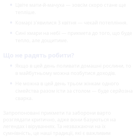
Цвіте мати-й-мачуха — зовсім скоро стане ще
тепліше.
Комарі з'явилися 3 квітня — чекай потепління.
Сині хмари на небі — прикмета до того, що буде
тепло, але дощитиме.
Що не радять робити?
Якщо в цей день поливати домашні рослини, то
в майбутньому можна позбутися доходів.
Не можна в цей день трьом жінкам одного
сімейства разом їсти за столом — буде серйозна
сварка.
Запропоновані прикмети та заборони варто
розглядати критично, адже вони базуються на
легендах і віруваннях. Та незважаючи на їх
сумнівність, це наші традиції, які є важливим