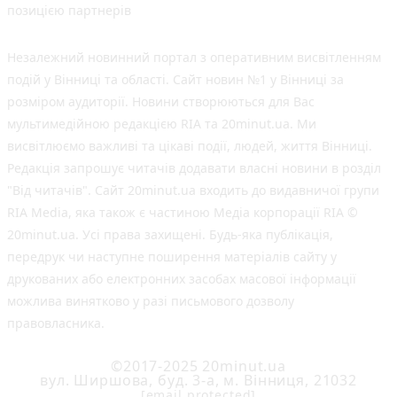
позицією партнерів
Незалежний новинний портал з оперативним висвітленням
подій у Вінниці та області. Сайт новин №1 у Вінниці за
розміром аудиторії. Новини створюються для Вас
мультимедійною редакцією RIA та 20minut.ua. Ми
висвітлюємо важливі та цікаві події, людей, життя Вінниці.
Редакція запрошує читачів додавати власні новини в розділ
"Від читачів". Сайт 20minut.ua входить до видавничої групи
RIA Media, яка також є частиною Медіа корпорації RIA ©
20minut.ua. Усі права захищені. Будь-яка публiкацiя,
передрук чи наступне поширення матеріалів сайту у
друкованих або електронних засобах масової інформації
можлива винятково у разі письмового дозволу
правовласника.
©2017-2025 20minut.ua
вул. Ширшова, буд. 3-а, м. Вінниця, 21032
[email protected]