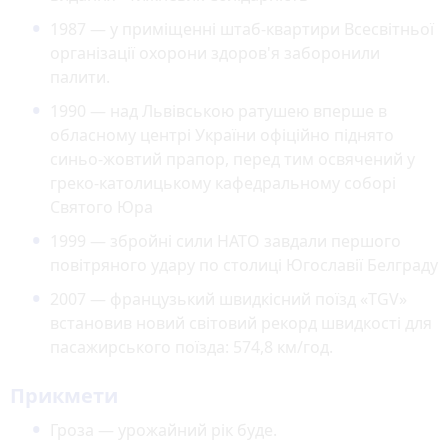
1987 — у приміщенні штаб-квартири Всесвітньої
організації охорони здоров'я заборонили
палити.
1990 — над Львівською ратушею вперше в
обласному центрі України офіційно піднято
синьо-жовтий прапор, перед тим освячений у
греко-католицькому кафедральному соборі
Святого Юра
1999 — збройні сили НАТО завдали першого
повітряного удару по столиці Югославії Белграду
2007 — французький швидкісний поїзд «TGV»
встановив новий світовий рекорд швидкості для
пасажирського поїзда: 574,8 км/год.
Прикмети
Гроза — урожайний рік буде.