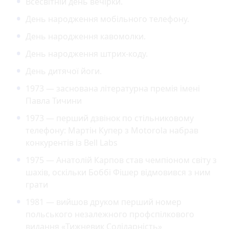
Всесвітній день вечірки.
День народження мобільного телефону.
День народження кавомолки.
День народження штрих-коду.
День дитячої йоги.
1973 — заснована літературна премія імені
Павла Тичини
1973 — перший дзвінок по стільниковому
телефону: Мартін Купер з Motorola набрав
конкурентів із Bell Labs
1975 — Анатолій Карпов став чемпіоном світу з
шахів, оскільки Боббі Фішер відмовився з ним
грати
1981 — вийшов друком перший номер
польського незалежного профспілкового
видання «Тижневик Солідарність»