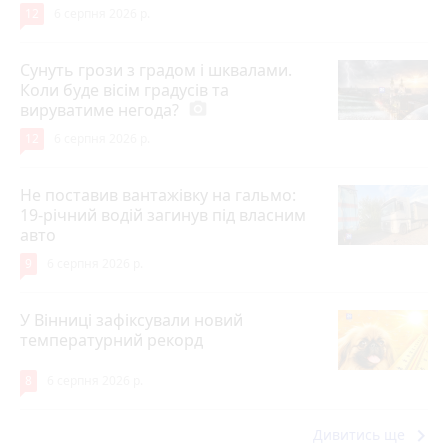
12
6 серпня 2026 р.
Сунуть грози з градом і шквалами.
Коли буде вісім градусів та
вируватиме негода?
photo_camera
12
6 серпня 2026 р.
Не поставив вантажівку на гальмо:
19-річний водій загинув під власним
авто
9
6 серпня 2026 р.
У Вінниці зафіксували новий
температурний рекорд
8
6 серпня 2026 р.
keyboard_arrow_right
Дивитись ще