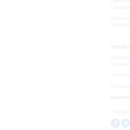
сумнівні
спадщин
Пропону
навпаки
Читайт
У Вінниц
прийнял
У Вінниц
Колишнь
Додайт
Цей день