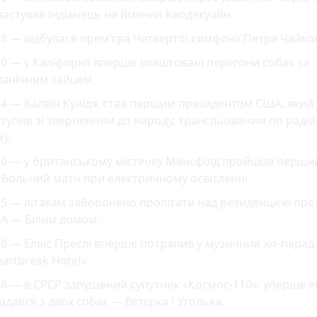
астував індіанець на ймення Кводекуайн.
8 — відбулася прем'єра Четвертої симфонії Петра Чайко
0 — у Каліфорнії вперше влаштовані перегони собак за
ханічним зайцем.
24 — Калвін Кулідж став першим президентом США, який
тупив зі зверненням до народу, трансльованим по радіо 
у.
30 — у британському містечку Менсфілд пройшов перши
больний матч при електричному освітленні.
5 — літакам заборонено пролітати над резиденцією пре
А — Білим домом.
6 — Елвіс Преслі вперше потрапив у музичний хіт-парад 
artbreak Hotel».
6 — в СРСР запущений супутник «Космос-110»: уперше е
адався з двох собак — Вєтєрка і Уголька.