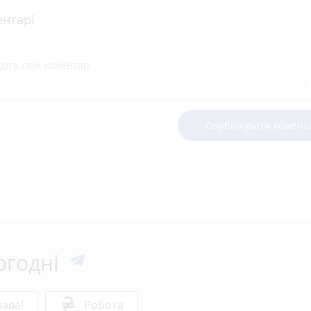
нтарі
Опублікувати комент
огодні
ава!
Робота