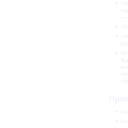
196
пер
— «
197
199
Бур
201
Жук
вна
зах
спі
При
Якщ
Якщ