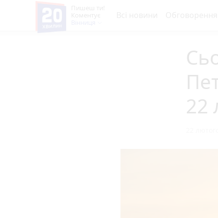
Пишеш ти!
Всі новини
Обговорення
Коментує
Вінниця
Сьо
Пет
22 
22 лютого