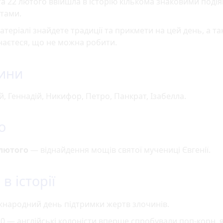
а 22 лютого ввійшла в історію кількома знаковими подія
тами.
атеріалі знайдете традиції та прикмети на цей день, а т
наєтеся, що не можна робити.
ини
й, Геннадій, Никифор, Петро, Панкрат, Ізабелла.
о
 лютого
— віднайдення мощів святої мучениці Євгенії.
в історії
жнародний день підтримки жертв злочинів.
0 — англійські колоністи вперше спробували поп-корн, я