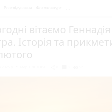
...
Розслідування
Фотоконкурс
годні вітаємо Геннадія
ра. Історія та прикмет
лютого
 2025 р.
Марія ЛЄХОВА
chat_bubble
share
visibility
0
0
52