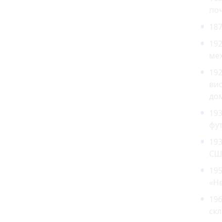
поч
187
192
ме
19
вис
дом
19
фут
193
СШ
195
«He
196
скл