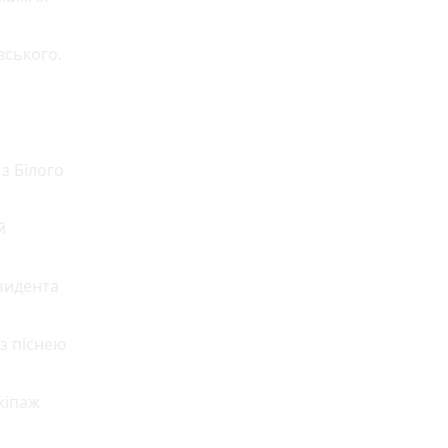
вського.
з Білого
й
зидента
з піснею
кіпаж