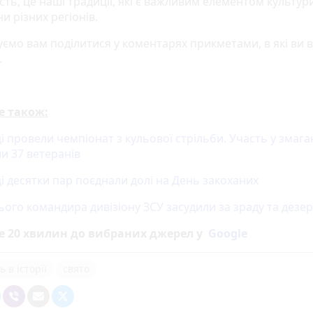
сть, це наші традиції, які є важливим елементом культур
и різних регіонів.
ємо вам поділитися у коментарях прикметами, в які ви в
.
е також:
і провели чемпіонат з кульової стрільби. Участь у змаг
и 37 ветеранів
і десятки пар поєднали долі на День закоханих
ого командира дивізіону ЗСУ засудили за зраду та дезе
е 20 хвилин до вибраних джерел у
Google
 в історії
свято