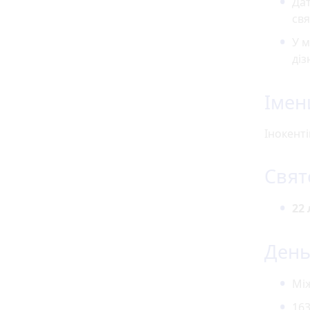
Дат
свя
У м
діз
Імен
Інокенті
Свят
22
День 
Мі
163