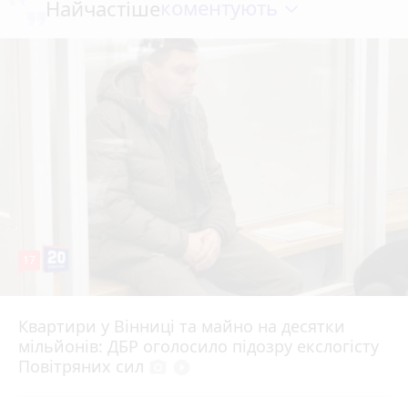
коментують
Найчастіше
17
Квартири у Вінниці та майно на десятки
6 серпня 2026 р.
мільйонів: ДБР оголосило підозру екслогісту
Повітряних сил
photo_camera
play_circle_filled