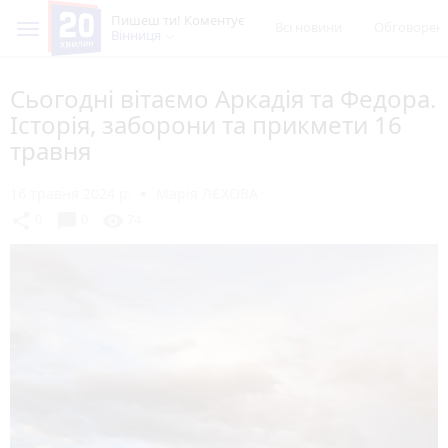
Пишеш ти! Коментує
Всі новини
Обговорен
Вінниця
Сьогодні вітаємо Аркадія та Федора.
Історія, заборони та прикмети 16
травня
16 травня 2024 р.
Марія ЛЄХОВА
chat_bubble
share
visibility
0
0
74