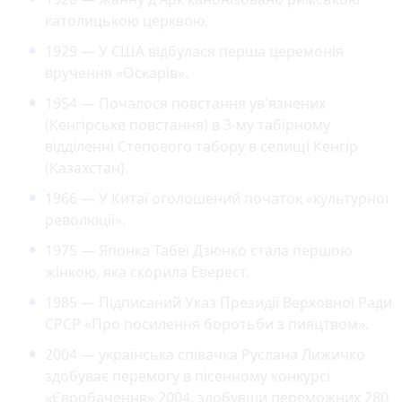
католицькою церквою.
1929 — У США відбулася перша церемонія
вручення «Оскарів».
1954 — Почалося повстання ув'язнених
(Кенгірське повстання) в 3-му табірному
відділенні Степового табору в селищі Кенгір
(Казахстан).
1966 — У Китаї оголошений початок «культурної
революції».
1975 — Японка Табеї Дзюнко стала першою
жінкою, яка скорила Еверест.
1985 — Підписаний Указ Президії Верховної Ради
СРСР «Про посилення боротьби з пияцтвом».
2004 — українська співачка Руслана Лижичко
здобуває перемогу в пісенному конкурсі
«Євробачення» 2004, здобувши переможних 280