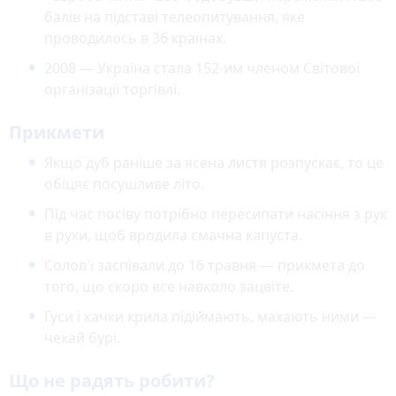
балів на підставі телеопитування, яке
проводилось в 36 країнах.
2008 — Україна стала 152-им членом Світової
організації торгівлі.
Прикмети
Якщо дуб раніше за ясена листя розпускає, то це
обіцяє посушливе літо.
Під час посіву потрібно пересипати насіння з рук
в руки, щоб вродила смачна капуста.
Солов'ї заспівали до 16 травня — прикмета до
того, що скоро все навколо зацвіте.
Гуси і качки крила підіймають, махають ними —
чекай бурі.
Що не радять робити?