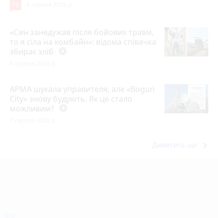
12
6 серпня 2026 р.
«Син занедужав після бойових травм,
то я сіла на комбайн»: відома співачка
збирає хліб
play_circle_filled
6 серпня 2026 р.
АРМА шукала управителя, але «Bogun
City» знову будують. Як це стало
можливим?
play_circle_filled
7 серпня 2026 р.
keyboard_arrow_right
Дивитись ще