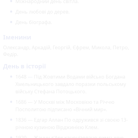
Міжнародний день світла.
День любові до дерев.
День біографа.
Іменини
Олександр, Аркадій, Георгій, Єфрем, Микола, Петро,
Федір.
День в історії
1648
—
Під Жовтими Водами військо Богдана
Хмельницького завдало поразки польському
війську Стефана Потоцького.
1686 — У Москві між Московією та Річчю
Посполитою підписано «Вічний мир».
1836 — Едгар Аллан По одружився зі своєю 13-
річною кузиною Вірджинією Клем.
1920 — Жанну д'Арк канонізовано римською