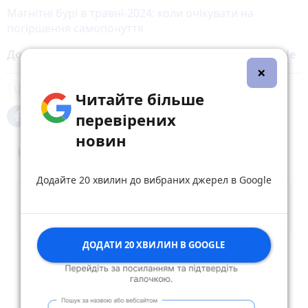
Магнітні бурі в травні-2024: коли очікувати на
погіршення самопочуття
Додайте 20 хвилин до вибраних джерел у
Google
×
Цей день в історії
свято
Читайте більше
перевірених
новин
Коментарі
Додайте 20 хвилин до вибраних джерел в Google
ДОДАТИ 20 ХВИЛИН В GOOGLE
Опублікувати коментар