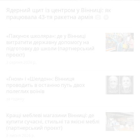
Ядерний щит із центром у Вінниці: як
працювала 43-тя ракетна армія
photo_camera
play_circle_filled
«Пакунок школяра»: де у Вінниці
витратити державну допомогу на
підготовку до школи (партнерський
проєкт)
3 серпня 2026 р.
«Гном» і «Шелдон»: Вінниця
проводить в останню путь двох
полеглих воїнів
за годину
Кращі меблеві магазини Вінниці: де
купити сучасні, стильні та якісні меблі
(партнерський проєкт)
8 липня 2026 р.