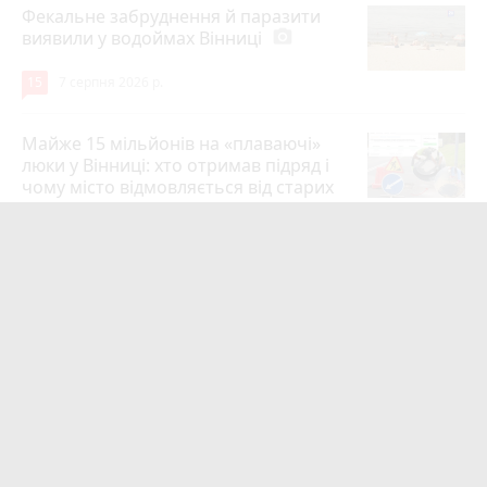
Фекальне забруднення й паразити
виявили у водоймах Вінниці
photo_camera
15
7 серпня 2026 р.
Майже 15 мільйонів на «плаваючі»
люки у Вінниці: хто отримав підряд і
чому місто відмовляється від старих
12
6 серпня 2026 р.
Сунуть грози з градом і шквалами.
Коли буде вісім градусів та
вируватиме негода?
photo_camera
12
6 серпня 2026 р.
Не поставив вантажівку на гальмо:
19-річний водій загинув під власним
авто