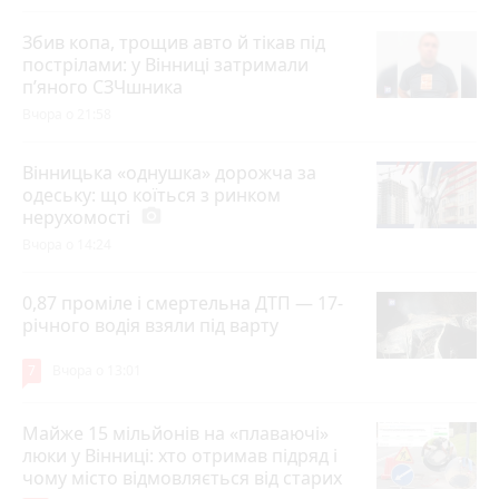
Збив копа, трощив авто й тікав під
пострілами: у Вінниці затримали
п’яного СЗЧшника
Вчора о 21:58
Вінницька «однушка» дорожча за
одеську: що коїться з ринком
нерухомості
photo_camera
Вчора о 14:24
0,87 проміле і смертельна ДТП — 17-
річного водія взяли під варту
7
Вчора о 13:01
Майже 15 мільйонів на «плаваючі»
люки у Вінниці: хто отримав підряд і
чому місто відмовляється від старих