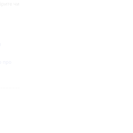
ірите чи
и
о про