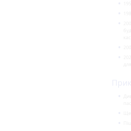
195
198
200
бу
кас
200
202
для
При
Див
пас
Ще 
Пі