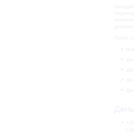
Нагадає
переход
неперех
днів ран
Також сь
Все
Ден
Ден
Ден
Ден
День 
122
соб