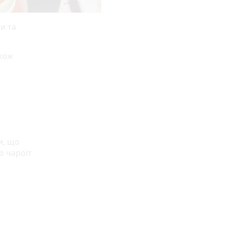
и та
акож
и, що
о чароїт