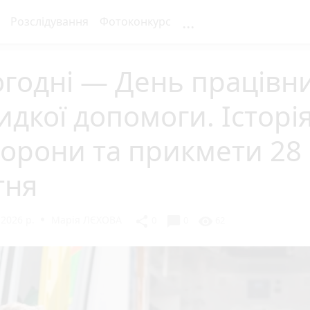
...
Розслідування
Фотоконкурс
годні — День працівни
дкої допомоги. Історія
орони та прикмети 28
тня
 2026 р.
Марія ЛЄХОВА
chat_bubble
share
visibility
0
0
62