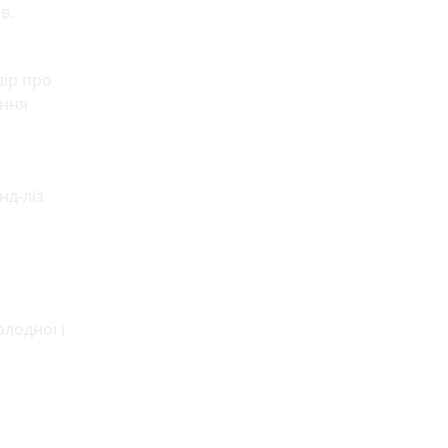
в.
вір про
ання
нд-ліз
лодної і