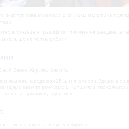
а 28 квітня ввійшла в історію кількома знаковими подіям
тами.
атеріалі знайдете традиції та прикмети на цей день, а т
наєтеся, що не можна робити.
ини
 Овсій, Зенон, Кирило, Максим.
ом людини, народженої 28 квітня, є чароїт. Здавна вірил
інь наділений магічною силою. Наприклад, вважалося, щ
 принести гармонію у відносини.
о
вшановують пам'ять святителя Кирила.