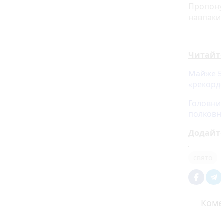
Пропону
навпаки
Читайт
Майже 5
«рекорд
Головни
полковн
Додайт
свято
Коме