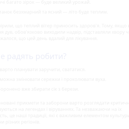
чі багато зірок — буде великий урожай.
танок безхмарний та ясний — літо буде теплим.
ірили, що теплий вітер приносить здоров'я. Тому, якщо 
я дув, обов'язково виходили надвір, підставляли хвору 
ажалося, що цей день вдалий для лікування.
е радять робити?
варто планувати заручити, свататися.
можна змінювати сережки і проколювати вуха.
оронено вже збирати сік з берези.
новані прикмети та заборони варто розглядати критичн
уються на легендах і віруваннях. Та незважаючи на їх
сть, це наші традиції, які є важливим елементом культур
и різних регіонів.