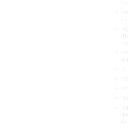
Кор
156
ро
162
«Пр
пра
168
Нь
181
190
191
192
194
«Ві
Хо