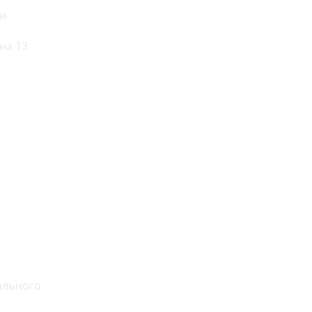
ни
на 13
ального