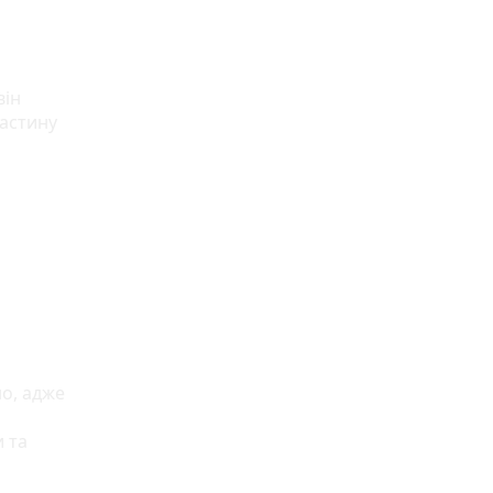
він
частину
о, адже
и та