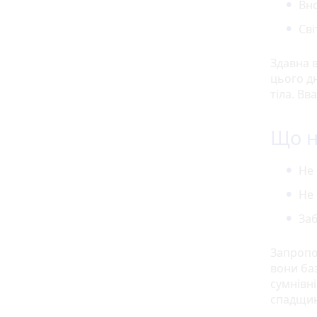
Вно
Сві
Здавна в
цього дн
тіла. Вв
Що н
Не 
Не 
Заб
Запропо
вони баз
сумнівні
спадщин