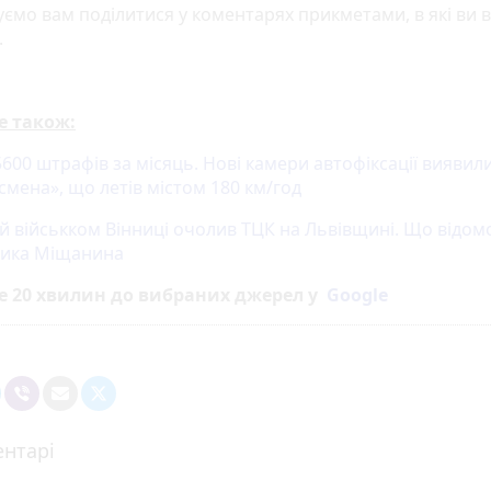
ємо вам поділитися у коментарях прикметами, в які ви в
.
е також:
600 штрафів за місяць. Нові камери автофіксації виявил
смена», що летів містом 180 км/год
й військком Вінниці очолив ТЦК на Львівщині. Що відом
ика Міщанина
е 20 хвилин до вибраних джерел у
Google
нтарі