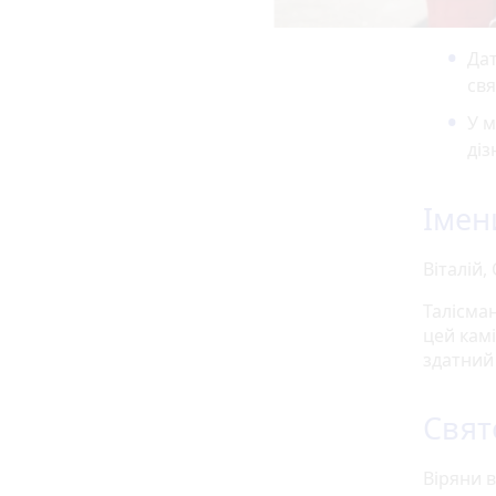
Дат
свя
У м
діз
Імен
Віталій,
Талісман
цей кам
здатний
Свят
Віряни 