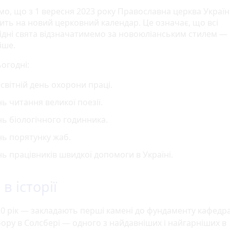
мо, що з 1 вересня 2023 року Православна церква Украї
ить на новий церковний календар. Це означає, що всі
ідні свята відзначатимемо за новоюліанським стилем — 
іше.
огодні:
світній день охорони праці.
ь читання великої поезії.
ь біологічного годинника.
ь порятунку жаб.
ь працівників швидкої допомоги в Україні.
в історії
0 рік — закладають перші камені до фундаменту кафедр
ору в Солсбері — одного з найдавніших і найгарніших в