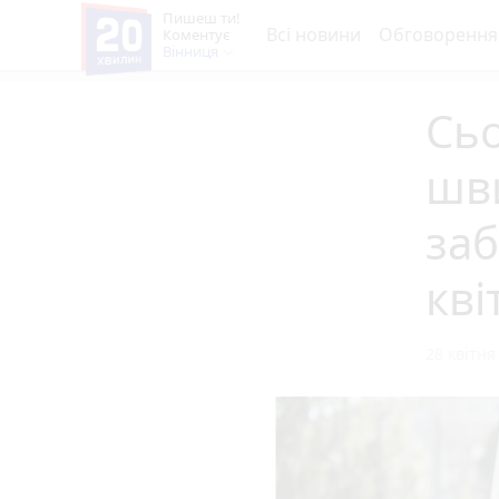
Пишеш ти!
Всі новини
Обговорення
Коментує
Вінниця
Сьо
шви
заб
кві
28 квітня