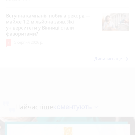
Вступна кампанія побила рекорд —
майже 1,2 мільйона заяв. Які
університети у Вінниці стали
фаворитами?
7
5 серпня 2026 р.
keyboard_arrow_right
Дивитись ще
коментують
Найчастіше