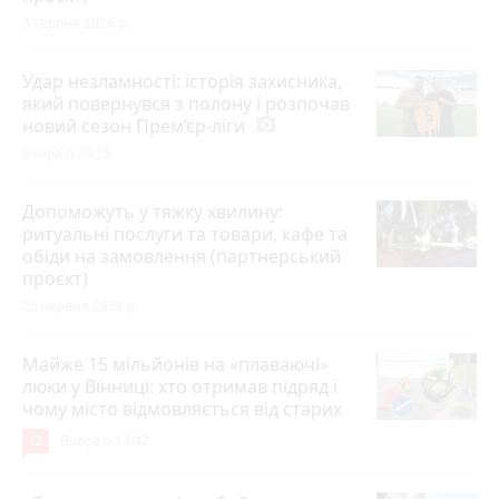
3 серпня 2026 р.
Удар незламності: історія захисника,
який повернувся з полону і розпочав
новий сезон Прем’єр-ліги
photo_camera
Вчора о 20:15
Допоможуть у тяжку хвилину:
ритуальні послуги та товари, кафе та
обіди на замовлення (партнерський
проєкт)
25 червня 2026 р.
Майже 15 мільйонів на «плаваючі»
люки у Вінниці: хто отримав підряд і
чому місто відмовляється від старих
12
Вчора о 13:42