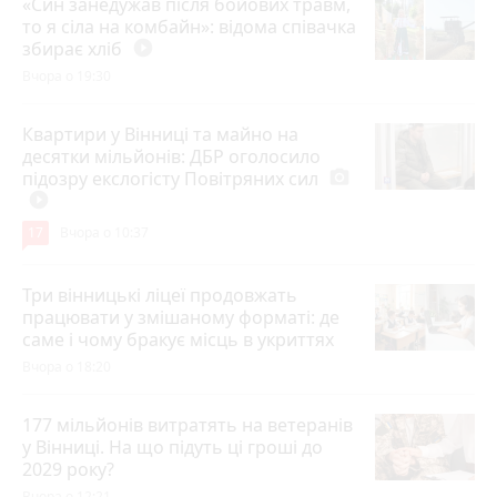
«Син занедужав після бойових травм,
то я сіла на комбайн»: відома співачка
збирає хліб
play_circle_filled
Вчора о 19:30
Квартири у Вінниці та майно на
десятки мільйонів: ДБР оголосило
підозру екслогісту Повітряних сил
photo_camera
play_circle_filled
17
Вчора о 10:37
Три вінницькі ліцеї продовжать
працювати у змішаному форматі: де
саме і чому бракує місць в укриттях
Вчора о 18:20
177 мільйонів витратять на ветеранів
у Вінниці. На що підуть ці гроші до
2029 року?
Вчора о 12:21