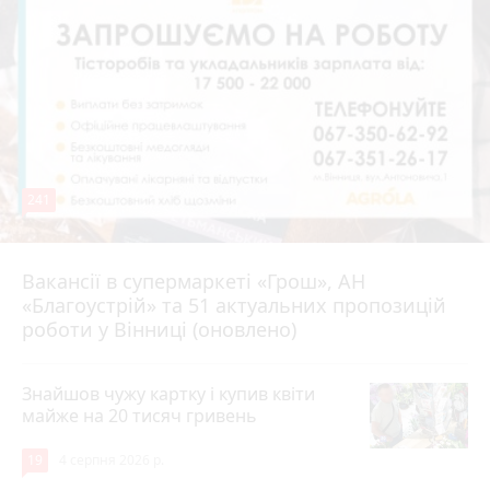
241
Вакансії в супермаркеті «Грош», АН
4 серпня 2026 р.
«Благоустрій» та 51 актуальних пропозицій
роботи у Вінниці (оновлено)
Знайшов чужу картку і купив квіти
майже на 20 тисяч гривень
19
4 серпня 2026 р.