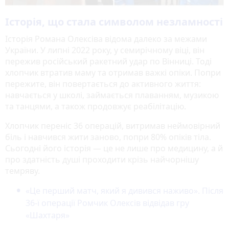
Історія, що стала символом незламності
Історія Романа Олексіва відома далеко за межами
України. У липні 2022 року, у семирічному віці, він
пережив російський ракетний удар по Вінниці. Тоді
хлопчик втратив маму та отримав важкі опіки. Попри
пережите, він повертається до активного життя:
навчається у школі, займається плаванням, музикою
та танцями, а також продовжує реабілітацію.
Хлопчик переніс 36 операцій, витримав неймовірний
біль і навчився жити заново, попри 80% опіків тіла.
Сьогодні його історія — це не лише про медицину, а й
про здатність душі проходити крізь найчорнішу
темряву.
«Це перший матч, який я дивився наживо». Після
36-ї операції Ромчик Олексів відвідав гру
«Шахтаря»