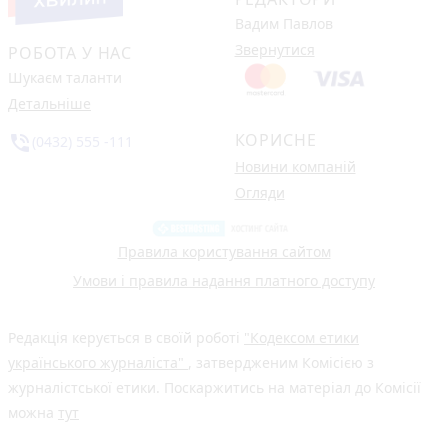
Вадим Павлов
Звернутися
РОБОТА У НАС
Шукаєм таланти
Детальніше
КОРИСНЕ
phone_in_talk
(0432) 555 -111
Новини компаній
Огляди
Правила користування сайтом
Умови і правила надання платного доступу
Редакція керується в своїй роботі
"Кодексом етики
українського журналіста"
, затвердженим Комісією з
журналістської етики. Поскаржитись на матеріал до Комісії
можна
тут