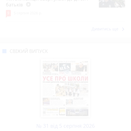
батьків
play_circle_filled
9
5 серпня 2026 р.
keyboard_arrow_right
Дивитись ще
СВІЖИЙ ВИПУСК
№ 31 від 5 серпня 2026