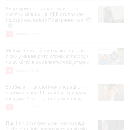
Квартири у Вінниці та майно на
десятки мільйонів: ДБР оголосило
підозру екслогісту Повітряних сил
photo_camera
play_circle_filled
17
Вчора о 10:37
Майже 15 мільйонів на «плаваючі»
люки у Вінниці: хто отримав підряд і
чому місто відмовляється від старих
12
Вчора о 13:42
Зробила гінекологічну операцію —
отримала опік ІІІ ступеня і келоїд на
пів руки. У клініці тепер мовчанка
10
5 серпня 2026 р.
Підлітки ризикують життям заради
TikTok: поліція звернулася до дітей і