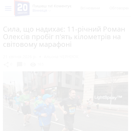
Пишеш ти! Коментує
Всі новини
Обговорен
Вінниця
Сила, що надихає: 11-річний Роман
Олексів пробіг п'ять кілометрів на
світовому марафоні
21 квітня 2026 р.
Альона ЧЕРНІЮК
chat_bubble
share
visibility
0
0
165