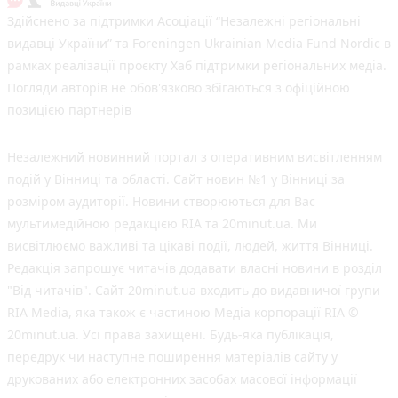
Здійснено за підтримки Асоціації “Незалежні регіональні
видавці України” та Foreningen Ukrainian Media Fund Nordic в
рамках реалізації проєкту Хаб підтримки регіональних медіа.
Погляди авторів не обов'язково збігаються з офіційною
позицією партнерів
Незалежний новинний портал з оперативним висвітленням
подій у Вінниці та області. Сайт новин №1 у Вінниці за
розміром аудиторії. Новини створюються для Вас
мультимедійною редакцією RIA та 20minut.ua. Ми
висвітлюємо важливі та цікаві події, людей, життя Вінниці.
Редакція запрошує читачів додавати власні новини в розділ
"Від читачів". Сайт 20minut.ua входить до видавничої групи
RIA Media, яка також є частиною Медіа корпорації RIA ©
20minut.ua. Усі права захищені. Будь-яка публiкацiя,
передрук чи наступне поширення матеріалів сайту у
друкованих або електронних засобах масової інформації