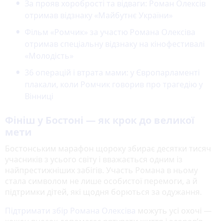
За прояв хоробрості та відваги: Роман Олексів
отримав відзнаку «Майбутнє України»
Фільм «Ромчик» за участю Романа Олексіва
отримав спеціальну відзнаку на кінофестивалі
«Молодість»
36 операцій і втрата мами: у Європарламенті
плакали, коли Ромчик говорив про трагедію у
Вінниці
Фініш у Бостоні — як крок до великої
мети
Бостонським марафон щороку збирає десятки тисяч
учасників з усього світу і вважається одним із
найпрестижніших забігів. Участь Романа в ньому
стала символом не лише особистої перемоги, а й
підтримки дітей, які щодня борються за одужання.
Підтримати збір Романа Олексіва
можуть усі охочі —