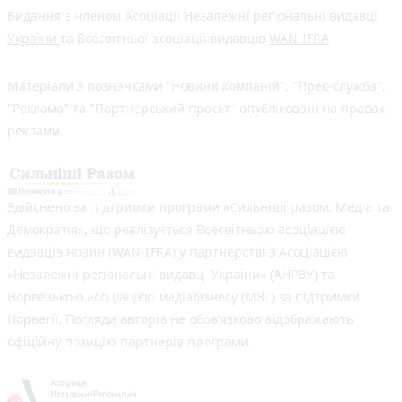
Видання є членом
Асоціації Незалежні регіональні видавці
України
та Всесвітньої асоціації видавців
WAN-IFRA
Матеріали з позначками "Новини компаній", "Прес-служба",
"Реклама" та "Партнерський проєкт" опубліковані на правах
реклами.
Здійснено за підтримки програми «Сильніші разом: Медіа та
Демократія», що реалізується Всесвітньою асоціацією
видавців новин (WAN-IFRA) у партнерстві з Асоціацією
«Незалежні регіональні видавці України» (АНРВУ) та
Норвезькою асоціацією медіабізнесу (MBL) за підтримки
Норвегії. Погляди авторів не обов’язково відображають
офіційну позицію партнерів програми.