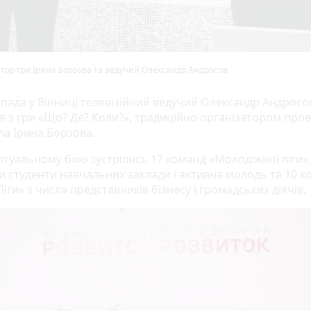
тор гри Ірина Борзова та ведучий Олександр Андросов
опада у Вінниці телевізійний ведучий Олександр Андросо
я з гри «Що? Де? Коли?», традиційно організатором прое
ла Ірина Борзова.
ктуальному бою зустрілись 17 команд «Молодіжної ліги»,
и студенти навчальних заклади і активна молодь та 10 к
Ліги» з числа представників бізнесу і громадських діячів.