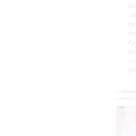
Бі
се
де
мо
Кр
ве
хо
ро
У
«Бізне
універси