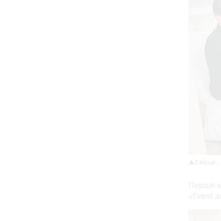
2 місце 
Перше м
«Event а