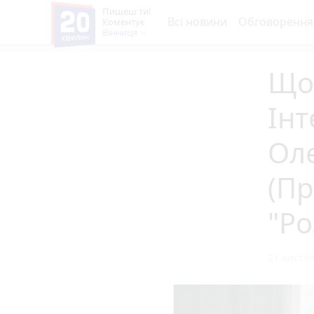
Пишеш ти!
Всі новини
Обговорення
Коментує
Вінниця
Що
Інт
Ол
(Пр
"Ро
21 листоп