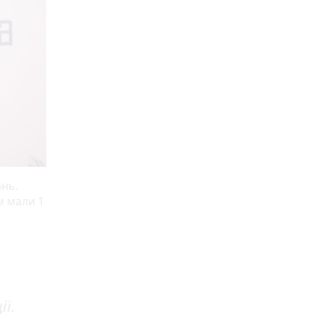
ань.
м мали 1
ії.