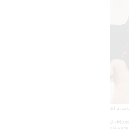
1 місце 
В
«Моло
зайняла