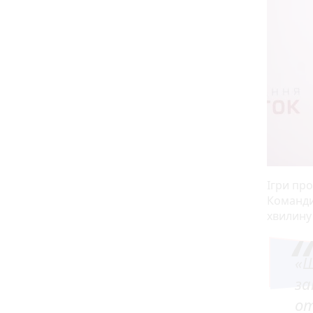
Ігри пр
Команди 
хвилину
«Щ
за
от