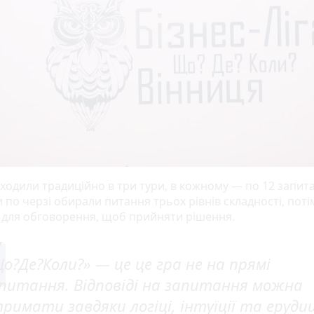
оходили традиційно в три тури, в кожному — по 12 запит
по черзі обирали питання трьох рівнів складності, поті
 для обговорення, щоб прийняти рішення.
о?Де?Коли?» — це це гра не на прямі
питання. Відповіді на запитання можна
римати завдяки логіці, інтуїції та ерудиц