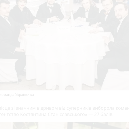
- команда Україночка
ісце зі значним відривом від суперників виборола кома
гентство Костянтина Станіславського» — 27 балів.