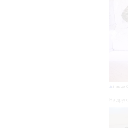
3 місце 
На друг