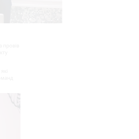
в провів
кту
 які
оманд