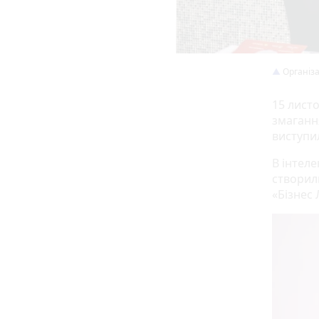
Організа
15 лист
змаганн
виступи
В інтеле
створил
«Бізнес 