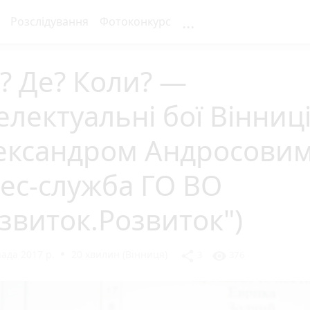
...
Розслідування
Фотоконкурс
? Де? Коли? —
електуальні бої Вінниці
ександром Андросовим!
ес-служба ГО ВО
звиток.Розвиток")
ада 2017 р.
20 хвилин (Вінниця)
share
visibility
3
376