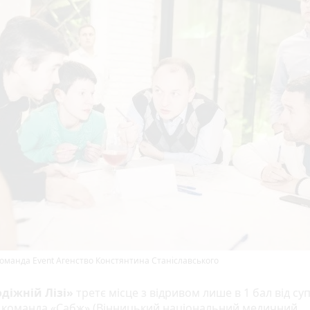
Команда Event Агенство Констянтина Станіславського
діжній Лізі»
третє місце з відривом лише в 1 бал від су
 команда «Сабж» (Вінницький національний медичний