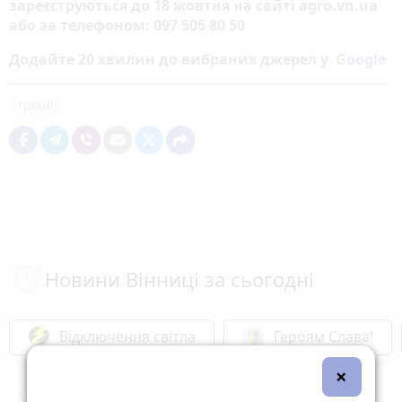
зареєструються до 18 жовтня на сайті agro.vn.ua
або за телефоном: 097 505 80 50
Додайте 20 хвилин до вибраних джерел у
Google
гроші
Новини Вінниці за сьогодні
Відключення світла
Героям Слава!
×
21:01
18 громадських криниць оновлять у Вінниці