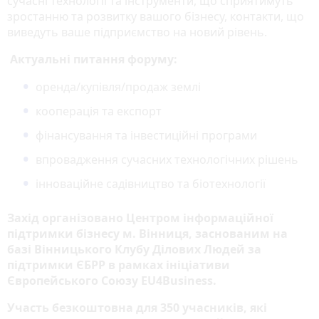
сучасні технології та інструменти, що сприятимуть
зростанню та розвитку вашого бізнесу, контакти, що
виведуть ваше підприємство на новий рівень.
Актуальні питання форуму:
оренда/купівля/продаж землі
кооперація та експорт
фінансування та інвестиційні програми
впровадження сучасних технологічних рішень
інноваційне садівництво та біотехнології
Захід організовано Центром інформаційної
підтримки бізнесу м. Вінниця, заснованим на
базі Вінницького Клубу Ділових Людей за
підтримки ЄБРР в рамках ініціативи
Європейського Союзу EU4Business.
Участь безкоштовна для 350 учасників, які