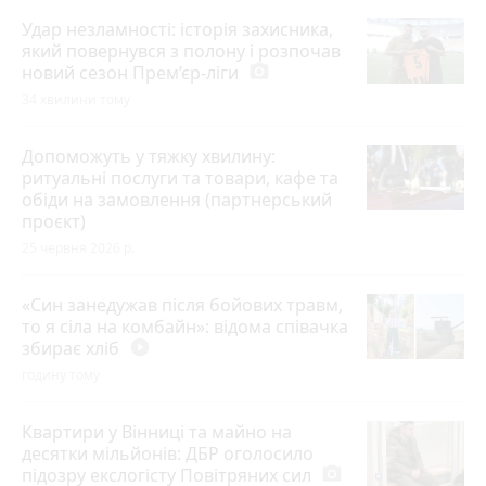
Удар незламності: історія захисника,
який повернувся з полону і розпочав
новий сезон Прем’єр-ліги
photo_camera
34 хвилини тому
Допоможуть у тяжку хвилину:
ритуальні послуги та товари, кафе та
обіди на замовлення (партнерський
проєкт)
25 червня 2026 р.
«Син занедужав після бойових травм,
то я сіла на комбайн»: відома співачка
збирає хліб
play_circle_filled
годину тому
Квартири у Вінниці та майно на
десятки мільйонів: ДБР оголосило
підозру екслогісту Повітряних сил
photo_camera