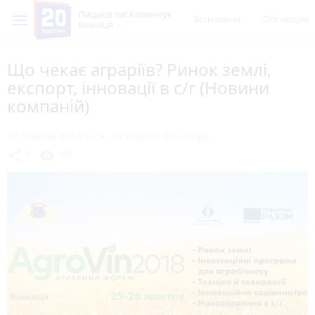
Пишеш ти! Коментує
Всі новини
Обговорен
Вінниця
Що чекає аграріїв? Ринок землі,
експорт, інновації в с/г (Новини
компаній)
17 жовтня 2018 р.
20 хвилин (Вінниця)
share
visibility
0
166