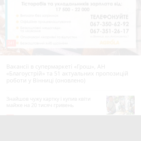
241
Вакансії в супермаркеті «Грош», АН
4 серпня 2026 р.
«Благоустрій» та 51 актуальних пропозицій
роботи у Вінниці (оновлено)
Знайшов чужу картку і купив квіти
майже на 20 тисяч гривень
19
4 серпня 2026 р.
Квартири у Вінниці та майно на