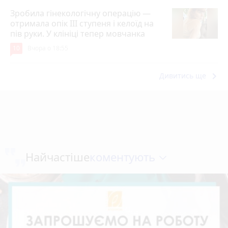
Зробила гінекологічну операцію —
отримала опік ІІІ ступеня і келоїд на
пів руки. У клініці тепер мовчанка
10
Вчора о 18:55
keyboard_arrow_right
Дивитись ще
коментують
Найчастіше