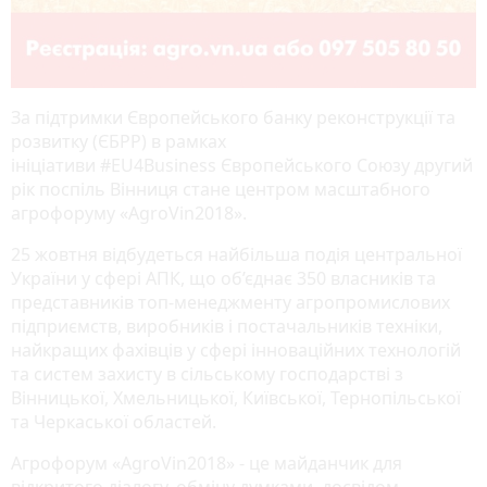
За підтримки Європейського банку реконструкції та
розвитку (ЄБРР) в рамках
ініціативи #EU4Business Європейського Союзу другий
рік поспіль Вінниця стане центром масштабного
агрофоруму «AgroVin2018».
25 жовтня відбудеться найбільша подія центральної
України у сфері АПК, що об’єднає 350 власників та
представників топ-менеджменту агропромислових
підприємств, виробників і постачальників техніки,
найкращих фахівців у сфері інноваційних технологій
та систем захисту в сільському господарстві з
Вінницької, Хмельницької, Київської, Тернопільської
та Черкаської областей.
Агрофорум «AgroVin2018» - це майданчик для
відкритого діалогу, обміну думками, досвідом,