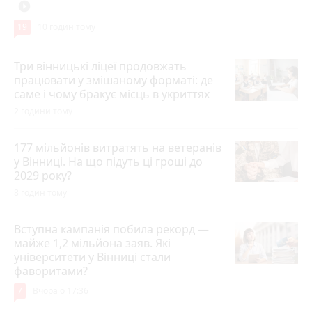
play_circle_filled
19
10 годин тому
Три вінницькі ліцеї продовжать
працювати у змішаному форматі: де
саме і чому бракує місць в укриттях
2 години тому
177 мільйонів витратять на ветеранів
у Вінниці. На що підуть ці гроші до
2029 року?
8 годин тому
Вступна кампанія побила рекорд —
майже 1,2 мільйона заяв. Які
університети у Вінниці стали
фаворитами?
7
Вчора о 17:36