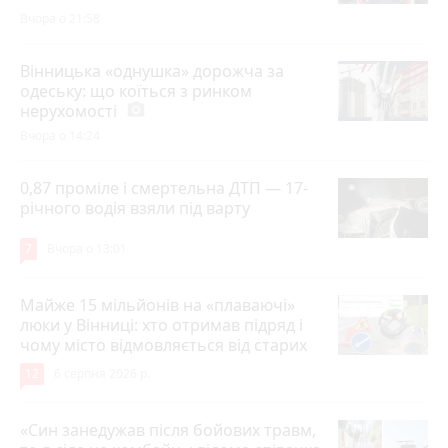
Вчора о 21:58
Вінницька «однушка» дорожча за
одеську: що коїться з ринком
нерухомості
photo_camera
Вчора о 14:24
0,87 проміле і смертельна ДТП — 17-
річного водія взяли під варту
7
Вчора о 13:01
Майже 15 мільйонів на «плаваючі»
люки у Вінниці: хто отримав підряд і
чому місто відмовляється від старих
12
6 серпня 2026 р.
«Син занедужав після бойових травм,