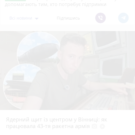
допомагають тим, хто потребує підтримки
Всі новини
Підпишись
Ядерний щит із центром у Вінниці: як
працювала 43-тя ракетна армія
photo_camera
play_circle_filled