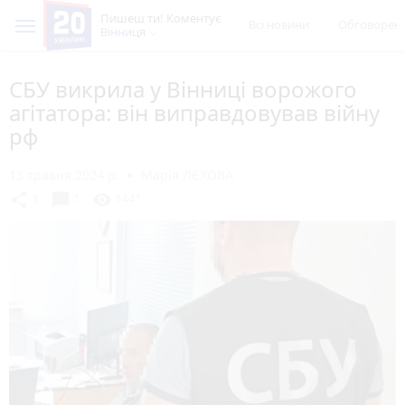
Пишеш ти! Коментує
Всі новини
Обговорен
Вінниця
СБУ викрила у Вінниці ворожого
агітатора: він виправдовував війну
рф
13 травня 2024 р.
Марія ЛЄХОВА
chat_bubble
share
visibility
3
1
1441