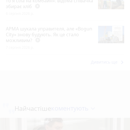
то я сіла на комбайн»: відома співачка
збирає хліб
play_circle_filled
6 серпня 2026 р.
АРМА шукала управителя, але «Bogun
City» знову будують. Як це стало
можливим?
play_circle_filled
7 серпня 2026 р.
keyboard_arrow_right
Дивитись ще
коментують
Найчастіше