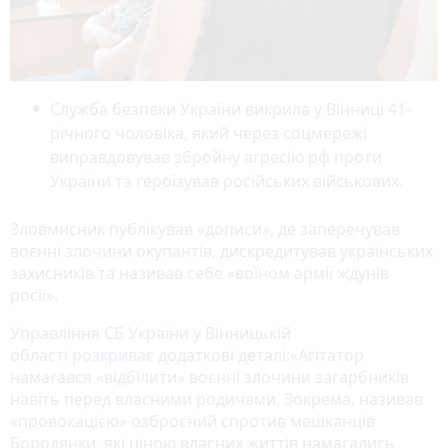
Служба безпеки України викрила у Вінниці 41-
річного чоловіка, який через соцмережі
виправдовував збройну агресію рф проти
України та героїзував російських військових.
Зловмисник публікував «дописи», де заперечував
воєнні злочини окупантів, дискредитував українських
захисників та називав себе «воїном армії ждунів
росії».
Управління СБ України у Вінницькій
області
розкриває
додаткові деталі:«Агітатор
намагався «відбілити» воєнні злочини загарбників
навіть перед власними родичами. Зокрема, називав
«провокацією» озброєний спротив мешканців
Бородянки, які ціною власних життів намагались