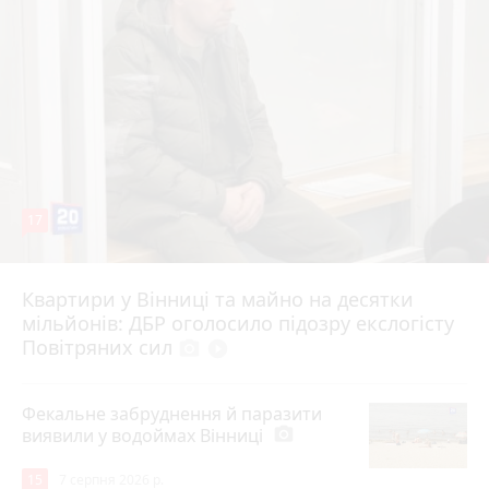
17
Квартири у Вінниці та майно на десятки
6 серпня 2026 р.
мільйонів: ДБР оголосило підозру екслогісту
Повітряних сил
photo_camera
play_circle_filled
Фекальне забруднення й паразити
виявили у водоймах Вінниці
photo_camera
15
7 серпня 2026 р.