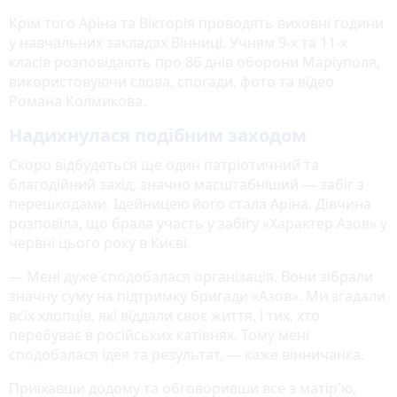
Крім того Аріна та Вікторія проводять виховні години
у навчальних закладах Вінниці. Учням 9-х та 11-х
класів розповідають про 86 днів оборони Маріуполя,
використовуючи слова, спогади, фото та відео
Романа Колмикова.
Надихнулася подібним заходом
Скоро відбудеться ще один патріотичний та
благодійний захід, значно масштабніший — забіг з
перешкодами. Ідейницею його стала Аріна. Дівчина
розповіла, що брала участь у забігу «Характер Азов» у
червні цього року в Києві.
— Мені дуже сподобалася організація. Вони зібрали
значну суму на підтримку бригади «Азов». Ми згадали
всіх хлопців, які віддали своє життя, і тих, хто
перебуває в російських катівнях. Тому мені
сподобалася ідея та результат, — каже вінничанка.
Приїхавши додому та обговоривши все з матір'ю,