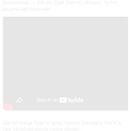
Колмикова. — Але він буде значно легшим, проте
досить наближеним.
Ще на заході будуть представлені банери у пам'ять
про загиблих воїнів полку «Азов».