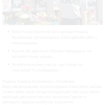
Мати та сестра полеглого азовця Романа
Колмикова організовують благодійний забіг з
перешкодами.
Кошти, які вдасться зібрати, передадуть на
потреби полку «Азов».
Як взяти в ньому участь і що очікує на
учасників? Розповідаємо.
Родина Романа Колмикова з позивним
Вахр неодноразово організовувала благодійні заходи
та виставки, щоб нагадати українцям про ціну нашої
свободи, увічнити пам'ять полеглих Героїв та
виховати свідоме майбутнє покоління.