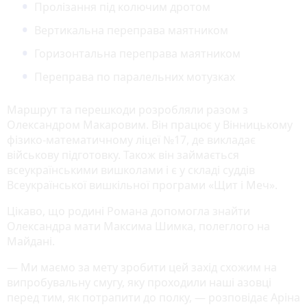
Пролізання під колючим дротом
Вертикальна переправа маятником
Горизонтальна переправа маятником
Переправа по паралельних мотузках
Маршрут та перешкоди розробляли разом з
Олександром Макаровим. Він працює у Вінницькому
фізико-математичному ліцеї №17, де викладає
військову підготовку. Також він займається
всеукраїнськими вишколами і є у складі суддів
Всеукраїнської вишкільної програми «Щит і Меч».
Цікаво, що родині Романа допомогла знайти
Олександра мати Максима Шимка, полеглого на
Майдані.
— Ми маємо за мету зробити цей захід схожим на
випробувальну смугу, яку проходили наші азовці
перед тим, як потрапити до полку, — розповідає Аріна