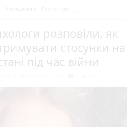
...
Розслідування
Фотоконкурс
хологи розповіли, як
тримувати стосунки на
стані під час війни
2022 р.
Ольга БОБРУСЬ
chat_bubble
share
visibility
0
0
1207