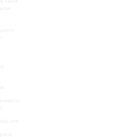
ді таких
увати
льного
и
,
і,
я,
жливості
і
ішу, але
раси,