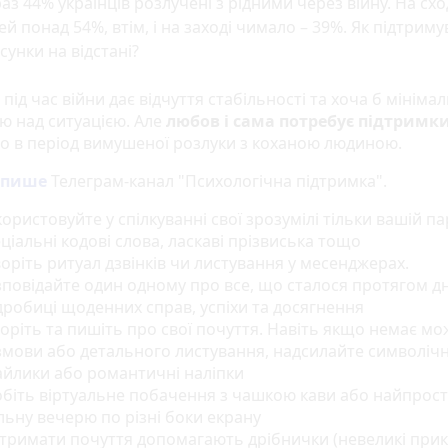
аз 44% українців розлучені з рідними через війну. На схо
ей понад 54%, втім, і на заході чимало – 39%. Як підтрим
сунки на відстані?
під час війни дає відчуття стабільності та хоча б мініма
ю над ситуацією. Але
любов і сама потребує підтримк
о в період вимушеної розлуки з коханою людиною.
пише
Телеграм-канал "Психологічна підтримка".
ористовуйте у спілкуванні свої зрозумілі тільки вашій пар
ціальні кодові слова, ласкаві прізвиська тощо
оріть ритуал дзвінків чи листування у месенджерах.
повідайте один одному про все, що сталося протягом дн
робиці щоденних справ, успіхи та досягнення
оріть та пишіть про свої почуття. Навіть якщо немає мо
мови або детального листування, надсилайте символічн
айлики або романтичні наліпки
біть віртуальне побачення з чашкою кави або найпрост
льну вечерю по різні боки екрану
тримати почуття допомагають дрібнички (невеликі прик