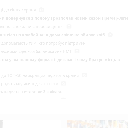
photo_camera
ці до кінця серпня
кий повернувся з полону і розпочав новий сезон Прем’єр-ліги
photo_camera
мальної спеки: чи є перевищення
play_circle_filled
 я сіла на комбайн»: відома співачка збирає хліб
у допомагають тим, хто потребує підтримки
photo_camera
воразовими «двохсотбальниками» НМТ
ати у змішаному форматі: де саме і чому бракує місць в
photo_camera
и до ТОП-50 найкращих педагогів країни
photo_camera
радять медики під час спеки
сипедиста. Потерпілий в лікарні
photo_camera
 пустощі спалили 10 тонн сіна
ний рекорд
у Вінниці: хто отримав підряд і чому місто відмовляється 