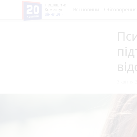
Пишеш ти!
Всі новини
Обговорення
Коментує
Вінниця
Пси
під
від
3 квітня 