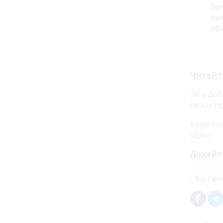
бре
бул
об
Читайт
36-а доб
областя
Компенс
«Дію»
Додайт
Він і во