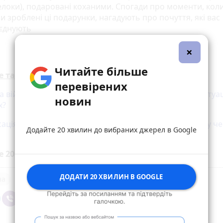
локи), подаровані коханими. Спогади про моменти, коли 
и зроблені ці подарунки, нагадують про почуття, які вас
'єднують
×
Читайте більше
е також:
перевірених
а війни: обстріли вздовж Житомирської траси. Яка ситуац
новин
х?
ація за втрачене через війну майно: як подати заявку ч
Додайте 20 хвилин до вибраних джерел в Google
е 20 хвилин до вибраних джерел у
Google
ДОДАТИ 20 ХВИЛИН В GOOGLE
на