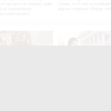
ні послуги та товари, кафе
травм, то я сіла на комбайн
и на замовлення
відома співачка збирає хлі
рський проєкт)
mode_comment
7
ьйонів витратять на
Вступна кампанія побила 
ів у Вінниці. На що підуть
— майже 1,2 мільйона заяв.
і до 2029 року?
університети у Вінниці ста
фаворитами?