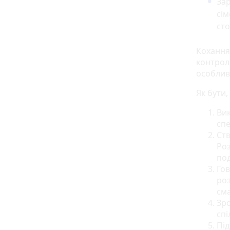
Зар
сім
сто
Кохання 
контрол
особлив
Як бути,
Вик
спе
Ств
Роз
под
Гов
роз
см
Зро
спі
Під