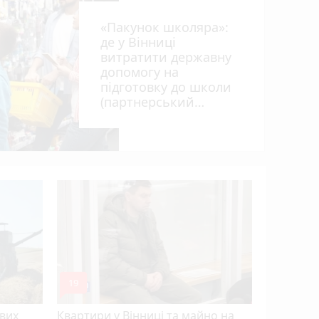
«Пакунок школяра»:
де у Вінниці
витратити державну
допомогу на
підготовку до школи
(партнерський
ил
проєкт)
Удар незл
захисник
полону і
Прем’єр-
mode_comment
19
ових
Квартири у Вінниці та майно на