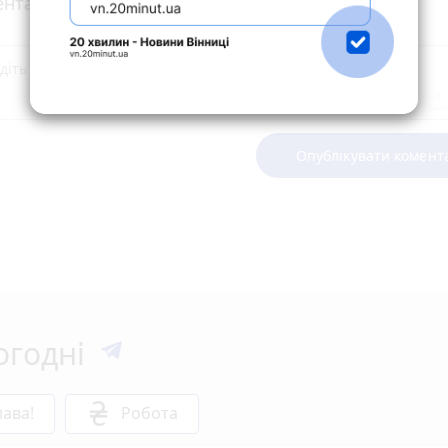
нтарі
Опублікувати комент
огодні
ава!
Робота