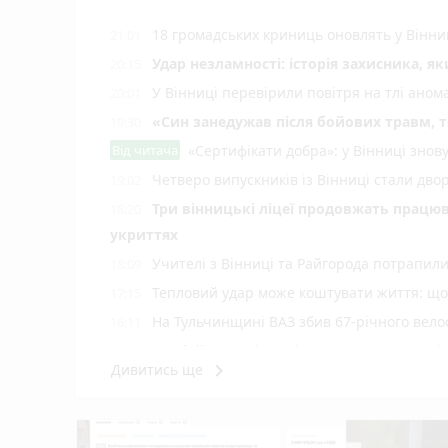
18 громадських криниць оновлять у Вінни
21:01
Удар незламності: історія захисника, я
20:15
У Вінниці перевірили повітря на тлі ано
20:01
«Син занедужав після бойових травм, то
19:30
Від читача
«Сертифікати добра»: у Вінниці знов
Четверо випускників із Вінниці стали д
19:02
Три вінницькі ліцеї продовжать працюв
18:20
укриттях
Учителі з Вінниці та Райгорода потрапил
18:09
Тепловий удар може коштувати життя: що 
17:15
На Тульчинщині ВАЗ збив 67-річного вело
16:11
Комбайн загорівся під час жнив, а дитячі
15:05
keyboard_arrow_right
Дивитись ще
У Вінниці зафіксували новий температур
14:06
Майже 15 мільйонів на «плаваючі» люки 
13:42
старих