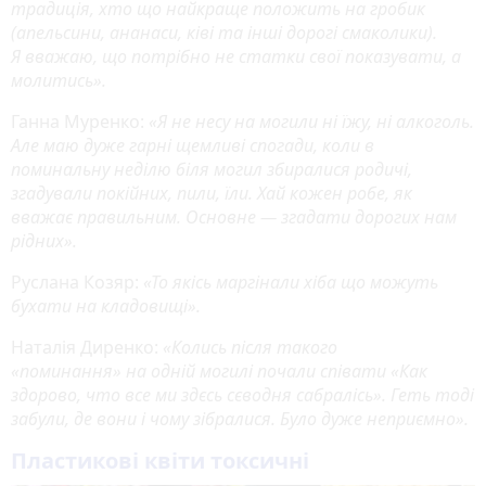
традиція, хто що найкраще положить на гробик
(апельсини, ананаси, ківі та інші дорогі смаколики).
Я вважаю, що потрібно не статки свої показувати, а
молитись».
Ганна Муренко:
«Я не несу на могили ні їжу, ні алкоголь.
Але маю дуже гарні щемливі спогади, коли в
поминальну неділю біля могил збиралися родичі,
згадували покійних, пили, їли. Хай кожен робе, як
вважає правильним. Основне — згадати дорогих нам
рідних».
Руслана Козяр:
«То якісь маргінали хіба що можуть
бухати на кладовищі».
Наталія Диренко:
«Колись після такого
«поминання» на одній могилі почали співати «Как
здорово, что все ми здєсь сєводня сабралісь». Геть тоді
забули, де вони і чому зібралися. Було дуже неприємно».
Пластикові квіти токсичні