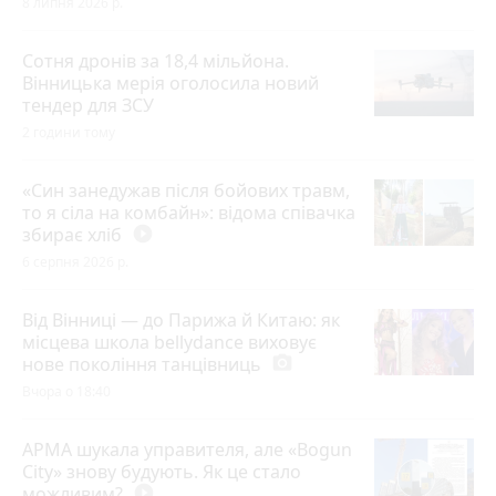
8 липня 2026 р.
Сотня дронів за 18,4 мільйона.
Вінницька мерія оголосила новий
тендер для ЗСУ
2 години тому
«Син занедужав після бойових травм,
то я сіла на комбайн»: відома співачка
збирає хліб
play_circle_filled
6 серпня 2026 р.
Від Вінниці — до Парижа й Китаю: як
місцева школа bellydance виховує
нове покоління танцівниць
photo_camera
Вчора о 18:40
АРМА шукала управителя, але «Bogun
City» знову будують. Як це стало
можливим?
play_circle_filled