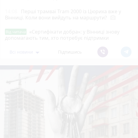
14:08
Перші трамваї Tram 2000 із Цюриха вже у
Вінниці. Коли вони вийдуть на маршрути?
photo_camera
«Сертифікати добра»: у Вінниці знову
Від читача
допомагають тим, хто потребує підтримки
Всі новини
Підпишись