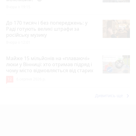
Вчора о 19:15
До 170 тисяч і без попереджень: у
Раді готують великі штрафи за
російську музику
Вчора о 12:01
Майже 15 мільйонів на «плаваючі»
люки у Вінниці: хто отримав підряд і
чому місто відмовляється від старих
12
6 серпня 2026 р.
keyboard_arrow_right
Дивитись ще