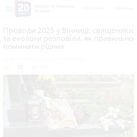
Пишеш ти! Коментує
Всі новини
Обговорен
Вінниця
Проводи 2025 у Вінниці: священики
та екологи розповіли, як правильно
поминати рідних
21 квітня 2025 р.
Лариса ОЛІЙНИК
chat_bubble
share
visibility
2
2
4358