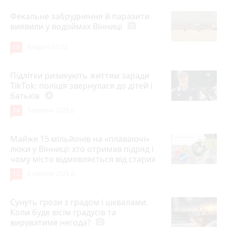
Фекальне забруднення й паразити
виявили у водоймах Вінниці
photo_camera
15
Вчора о 15:12
Підлітки ризикують життям заради
TikTok: поліція звернулася до дітей і
батьків
play_circle_filled
14
5 серпня 2026 р.
Майже 15 мільйонів на «плаваючі»
люки у Вінниці: хто отримав підряд і
чому місто відмовляється від старих
12
6 серпня 2026 р.
Сунуть грози з градом і шквалами.
Коли буде вісім градусів та
вируватиме негода?
photo_camera