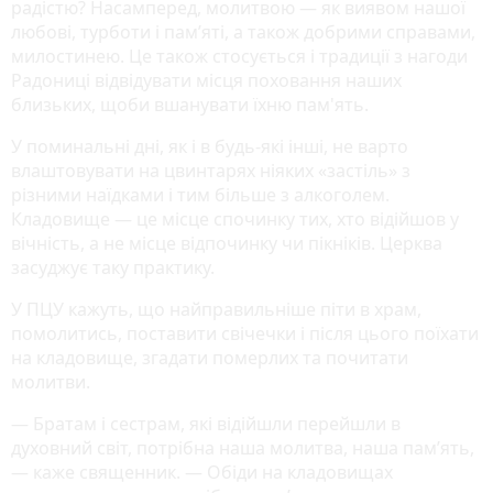
радістю? Насамперед, молитвою — як виявом нашої
любові, турботи і пам’яті, а також добрими справами,
милостинею. Це також стосується і традиції з нагоди
Радониці відвідувати місця поховання наших
близьких, щоби вшанувати їхню пам'ять.
У поминальні дні, як і в будь-які інші, не варто
влаштовувати на цвинтарях ніяких «застіль» з
різними наїдками і тим більше з алкоголем.
Кладовище — це місце спочинку тих, хто відійшов у
вічність, а не місце відпочинку чи пікніків. Церква
засуджує таку практику.
У ПЦУ кажуть, що найправильніше піти в храм,
помолитись, поставити свічечки і після цього поїхати
на кладовище, згадати померлих та почитати
молитви.
— Братам і сестрам, які відійшли перейшли в
духовний світ, потрібна наша молитва, наша пам’ять,
— каже священник. — Обіди на кладовищах