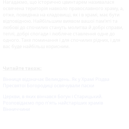
Нагадаємо, що історично цвинтарем називалася
освячена територія навколо православного храму, а,
отже, поведінка на кладовищі, як і в храмі, має бути
відповідною. Найбільшим виявом вашої пам’яті та
любові до спочилих стануть молитва й добрі справи,
теплі, добрі спогади і любляче ставлення одне до
одного. Таке поминання і для спочилих рідних, і для
вас буде найбільш корисним.
Читайте також:
Вінниця відзначає Великдень. Як у Храмі Різдва
Пресвятої Богородиці освячували паски
Церкви, в яких вінчався Богун і Старицький.
Розповідаємо про п'ять найстаріших храмів
Вінниччини