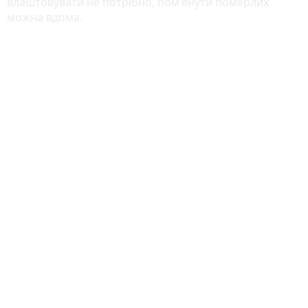
влаштовувати не потрібно, пом’янути померлих
можна вдома.