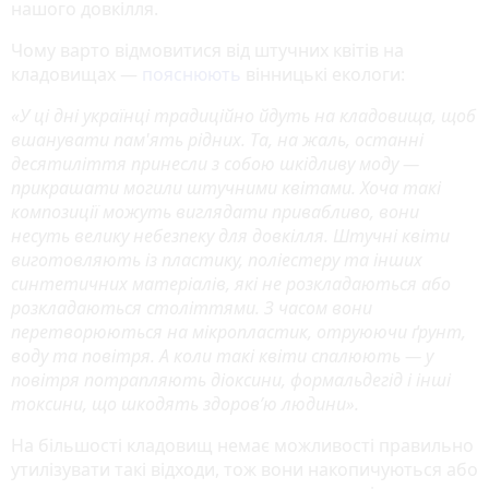
нашого довкілля.
Чому варто відмовитися від штучних квітів на
кладовищах —
пояснюють
вінницькі екологи:
«У ці дні українці традиційно йдуть на кладовища, щоб
вшанувати пам'ять рідних. Та, на жаль, останні
десятиліття принесли з собою шкідливу моду —
прикрашати могили штучними квітами. Хоча такі
композиції можуть виглядати привабливо, вони
несуть велику небезпеку для довкілля. Штучні квіти
виготовляють із пластику, поліестеру та інших
синтетичних матеріалів, які не розкладаються або
розкладаються століттями. З часом вони
перетворюються на мікропластик, отруюючи ґрунт,
воду та повітря. А коли такі квіти спалюють — у
повітря потрапляють діоксини, формальдегід і інші
токсини, що шкодять здоров’ю людини».
На більшості кладовищ немає можливості правильно
утилізувати такі відходи, тож вони накопичуються або