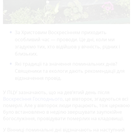
За Христовим Воскресінням приходить
особливий час — проводи. Це дні, коли ми
згадуємо тих, хто відійшов у вічність, рідних і
близьких.
Які традиції та значення поминальних днів?
Священики та екологи дають рекомендації для
відзначення провід.
У ПЦУ зазначають, що на дев’ятий день після
Воскресіння Господнього
, це вівторок, згадуються всі
померлі. Але у вівторок люди працюють, тож церквою
було встановлено в неділю звершувати заупокійне
богослужіння, провідувати померлих на кладовищі.
У Вінниці поминальні дні відзначають на наступний