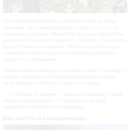
Сотні людей приходять у поминальні дні до місця
спочинку своїх померлих рідних, приносять паски,
крашанки, солодощі. Минули ті часи, що майже біля
кожної могили влаштовувались застілля — так колись
родичі поминали покійних. Тепер все відбувається
скромніше, люди згадують померлих в молитві, в
присутності священика.
Священники зауважують, що саме в день Радониці у
храмах звершується перша (поминальна) служба
після Великого четверга Страсного тижня.
— У вівторок 29 травня — загальні проводи, — каже
капелан Ігор Шахнюк. — У цей день у храмах
відбудеться поминальна панахида.
Без застіль на кладовищах