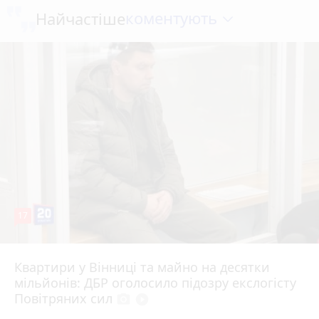
коментують
Найчастіше
17
Квартири у Вінниці та майно на десятки
6 серпня 2026 р.
мільйонів: ДБР оголосило підозру екслогісту
Повітряних сил
photo_camera
play_circle_filled