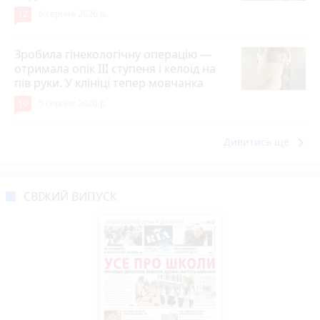
12
6 серпня 2026 р.
Зробила гінекологічну операцію —
отримала опік ІІІ ступеня і келоїд на
пів руки. У клініці тепер мовчанка
10
5 серпня 2026 р.
keyboard_arrow_right
Дивитись ще
СВІЖИЙ ВИПУСК