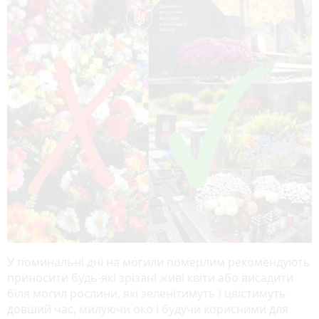
У поминальні дні на могили померлим рекомендують
приносити будь-які зрізані живі квіти або висадити
біля могил рослини, які зеленітимуть і цвістимуть
довший час, милуючи око і будучи корисними для