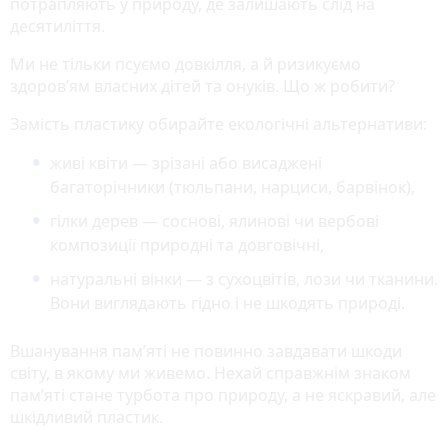
потрапляють у природу, де залишають слід на
десятиліття.
Ми не тільки псуємо довкілля, а й ризикуємо
здоров’ям власних дітей та онуків. Що ж робити?
Замість пластику обирайте екологічні альтернативи:
живі квіти — зрізані або висаджені
багаторічники (тюльпани, нарциси, барвінок),
гілки дерев — соснові, ялинові чи вербові
композиції природні та довговічні,
натуральні вінки — з сухоцвітів, лози чи тканини.
Вони виглядають гідно і не шкодять природі.
Вшанування пам’яті не повинно завдавати шкоди
світу, в якому ми живемо. Нехай справжнім знаком
пам’яті стане турбота про природу, а не яскравий, але
шкідливий пластик.