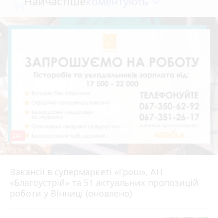
коментують
Найчастіше
241
Вакансії в супермаркеті «Грош», АН
4 серпня 2026 р.
«Благоустрій» та 51 актуальних пропозицій
роботи у Вінниці (оновлено)