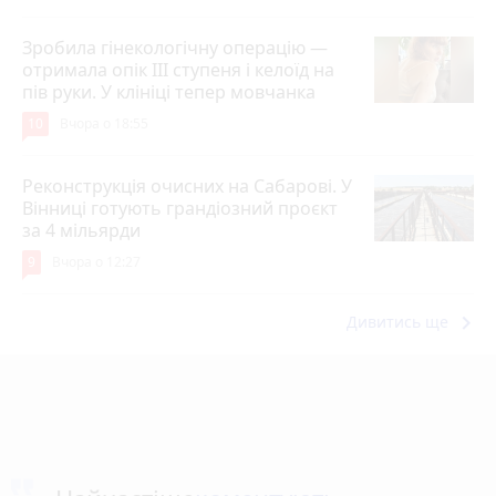
Зробила гінекологічну операцію —
отримала опік ІІІ ступеня і келоїд на
пів руки. У клініці тепер мовчанка
10
Вчора о 18:55
Реконструкція очисних на Сабарові. У
Вінниці готують грандіозний проєкт
за 4 мільярди
9
Вчора о 12:27
keyboard_arrow_right
Дивитись ще