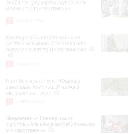
Знайшов чужу картку і купив квіти
майже на 20 тисяч гривень
19
4 серпня 2026 р.
Квартири у Вінниці та майно на
десятки мільйонів: ДБР оголосило
підозру екслогісту Повітряних сил
photo_camera
play_circle_filled
19
8 годин тому
Парк біля лікарні імені Ющенка
занепадає. Але грошей на його
відновлення немає
photo_camera
15
3 серпня 2026 р.
Вінничани: «У Вінниці немає
укриттів». Але влада витратила на них
мільярд гривень
photo_camera