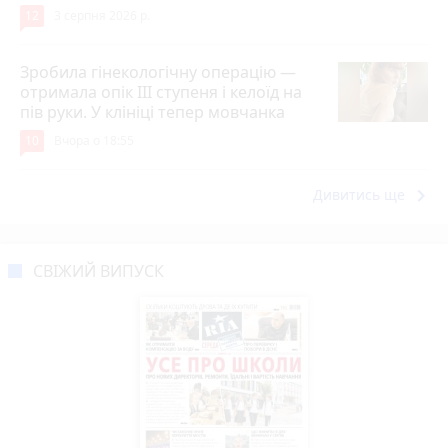
12
3 серпня 2026 р.
Зробила гінекологічну операцію —
отримала опік ІІІ ступеня і келоїд на
пів руки. У клініці тепер мовчанка
10
Вчора о 18:55
keyboard_arrow_right
Дивитись ще
СВІЖИЙ ВИПУСК