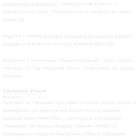
українського журналіста"
, затвердженим Комісією з
журналістської етики. Поскаржитись на матеріал до Комісії
можна
тут
Видання є членом
Асоціації Незалежні регіональні видавці
України
та Всесвітньої асоціації видавців
WAN-IFRA
Матеріали з позначками "Новини компаній", "Прес-служба",
"Реклама" та "Партнерський проєкт" опубліковані на правах
реклами.
Здійснено за підтримки програми «Сильніші разом: Медіа та
Демократія», що реалізується Всесвітньою асоціацією
видавців новин (WAN-IFRA) у партнерстві з Асоціацією
«Незалежні регіональні видавці України» (АНРВУ) та
Норвезькою асоціацією медіабізнесу (MBL) за підтримки