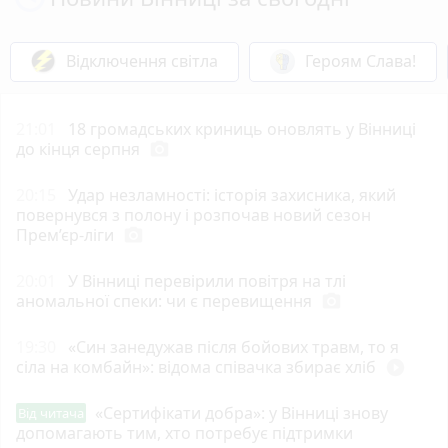
Відключення світла
Героям Слава!
21:01
18 громадських криниць оновлять у Вінниці
до кінця серпня
photo_camera
20:15
Удар незламності: історія захисника, який
повернувся з полону і розпочав новий сезон
Прем’єр-ліги
photo_camera
20:01
У Вінниці перевірили повітря на тлі
аномальної спеки: чи є перевищення
photo_camera
19:30
«Син занедужав після бойових травм, то я
сіла на комбайн»: відома співачка збирає хліб
play_circle_filled
«Сертифікати добра»: у Вінниці знову
Від читача
допомагають тим, хто потребує підтримки