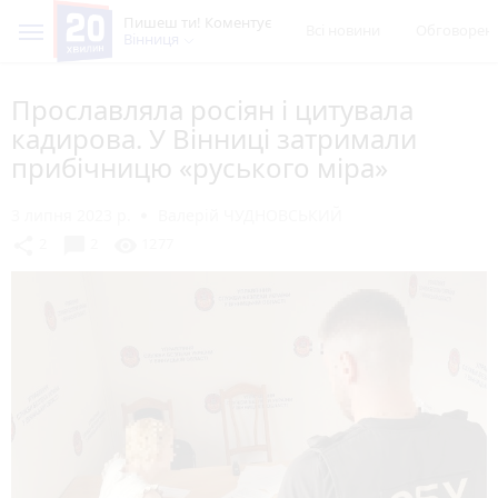
Пишеш ти! Коментує
Всі новини
Обговорен
Вінниця
Прославляла росіян і цитувала
кадирова. У Вінниці затримали
прибічницю «руського міра»
3 липня 2023 р.
Валерій ЧУДНОВСЬКИЙ
chat_bubble
share
visibility
2
2
1277