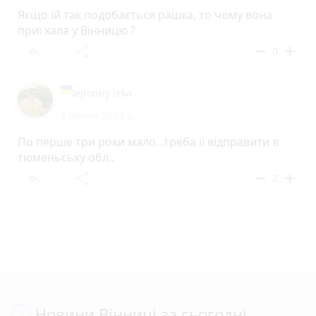
Якщо їй так подобається рашка, то чому вона
приї хала у Вінницю ?
reply
share
remove
add
0
lepontiy leka
3 липня 2023 р.
По перше три роки мало...треба її відправити в
тюменьську обл..
reply
share
remove
add
2
Новини Вінниці за сьогодні