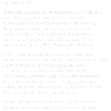
управління СБУ.
За версією слідства, 49-річна жителька Луганщини,
викладач культури та мистецтв, з початку
повномасштабного вторгнення рф переїхала до
Вінниці. Проте жінка виявилась прихильницею
«руського міра». Вона відкрито підтримувала
рашистів та звинувачувала ЗСУ в обстрілах мирного
населення у Донецькій та Луганській областях.
«У спілкуванні з родичами та знайомими вона
регулярно поширювала пропаганду, що виправдовує
збройну агресію рф та героїзує російських
загарбників, — пишуть в повідомленні СБУ. —
Зловмисниця цитувала кадирова і захоплювалася
його «військовим талантом», стверджувала про
«тисячі нацистів і неонацистів, які воюють у складі
ЗСУ» на території Луганської області».
У обласній прокуратурі
додають
, що В особистих
повідомленнях, зокрема у месенджері «Telegram»,