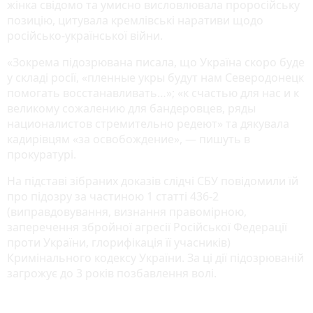
жінка свідомо та умисно висловлювала проросійську
позицію, цитувала кремлівські наративи щодо
російсько-української війни.
«Зокрема підозрювана писала, що Україна скоро буде
у складі росії, «пленные укры будут нам Северодонецк
помогать восстанавливать…»; «к счастью для нас и к
великому сожалению для бандеровцев, ряды
националистов стремительно редеют» та дякувала
кадирівцям «за освобождение», — пишуть в
прокуратурі.
На підставі зібраних доказів слідчі СБУ повідомили їй
про підозру за частиною 1 статті 436-2
(виправдовування, визнання правомірною,
заперечення збройної агресії Російської Федерації
проти України, глорифікація її учасників)
Кримінального кодексу України. За ці дії підозрюваній
загрожує до 3 років позбавлення волі.