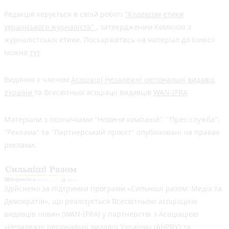
Редакція керується в своїй роботі
"Кодексом етики
українського журналіста"
, затвердженим Комісією з
журналістської етики. Поскаржитись на матеріал до Комісії
можна
тут
Видання є членом
Асоціації Незалежні регіональні видавці
України
та Всесвітньої асоціації видавців
WAN-IFRA
Матеріали з позначками "Новини компаній", "Прес-служба",
"Реклама" та "Партнерський проєкт" опубліковані на правах
реклами.
Здійснено за підтримки програми «Сильніші разом: Медіа та
Демократія», що реалізується Всесвітньою асоціацією
видавців новин (WAN-IFRA) у партнерстві з Асоціацією
«Незалежні регіональні видавці України» (АНРВУ) та