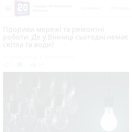
Пишеш ти! Коментує
Всі новини
Обговорен
Вінниця
Прориви мережі та ремонтні
роботи. Де у Вінниці сьогодні немає
світла та води?
27 квітня 2022 р.
Ольга БОБРУСЬ
chat_bubble
share
visibility
0
1
664