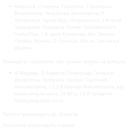
Київській, Стеценка, Талаліхіна, Стрілецька,
Винниченка, Некрасова, Антоновича, П.
Запорожця, Героїв Крут, Острозького, 2-й пров.
Чумацький, Чумацька, Бучми, Тухачевського,
Гната Юри, 1-й пров. Комарова, вул. Пилипа
Орлика, Франка, О. Гончара, Житня, Грінченка,
Дружби.
Вінницягаз повідомляє про ремонт мереж на вулицях:
А. Медвідь, О. Береста, Сковороди, Генерала
Дерев'янка, Толбухіна, провул. Підлісний,
Максимовича, 1,2,3-й проїзди Максимовича, вул.
Хмельницьке шосе, 24-80 та 1,2-й провулки
Хмельницького шосе.
Роботи триватимуть до 28 квітня.
Тепловики усуватимуть пориви: