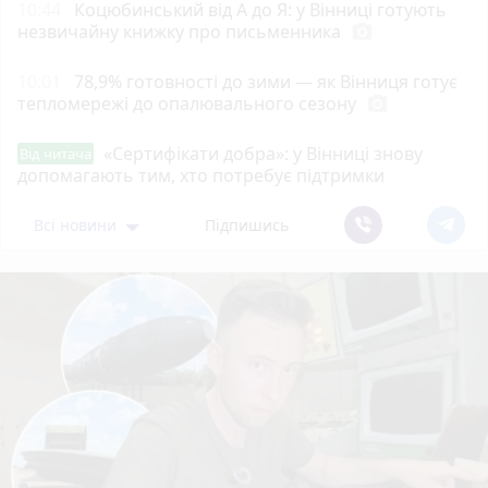
10:44
Коцюбинський від А до Я: у Вінниці готують
незвичайну книжку про письменника
photo_camera
10:01
78,9% готовності до зими — як Вінниця готує
тепломережі до опалювального сезону
photo_camera
«Сертифікати добра»: у Вінниці знову
Від читача
допомагають тим, хто потребує підтримки
Всі новини
Підпишись