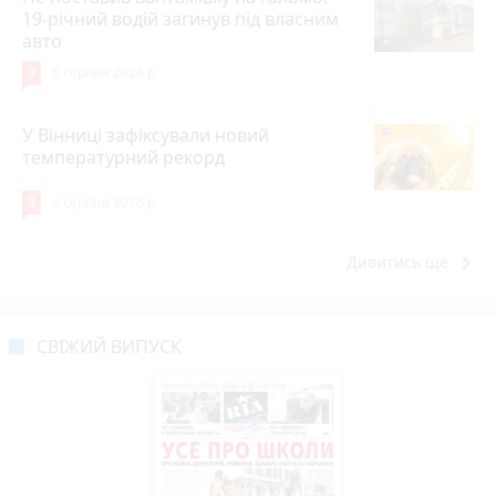
19-річний водій загинув під власним
авто
9
6 серпня 2026 р.
У Вінниці зафіксували новий
температурний рекорд
8
6 серпня 2026 р.
keyboard_arrow_right
Дивитись ще
СВІЖИЙ ВИПУСК