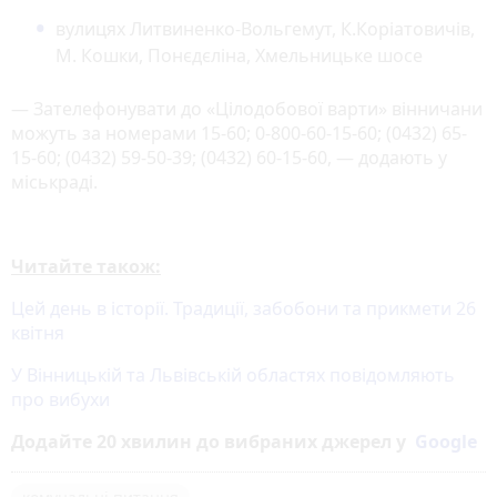
вулицях Литвиненко-Вольгемут, К.Коріатовичів,
М. Кошки, Понєдєліна, Хмельницьке шосе
— Зателефонувати до «Цілодобової варти» вінничани
можуть за номерами 15-60; 0-800-60-15-60; (0432) 65-
15-60; (0432) 59-50-39; (0432) 60-15-60, — додають у
міськраді.
Читайте також:
Цей день в історії. Традиції, забобони та прикмети 26
квітня
У Вінницькій та Львівській областях повідомляють
про вибухи
Додайте 20 хвилин до вибраних джерел у
Google