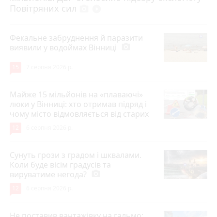
Повітряних сил
photo_camera
play_circle_filled
Фекальне забруднення й паразити
виявили у водоймах Вінниці
photo_camera
15
7 серпня 2026 р.
Майже 15 мільйонів на «плаваючі»
люки у Вінниці: хто отримав підряд і
чому місто відмовляється від старих
12
6 серпня 2026 р.
Сунуть грози з градом і шквалами.
Коли буде вісім градусів та
вируватиме негода?
photo_camera
12
6 серпня 2026 р.
Не поставив вантажівку на гальмо: