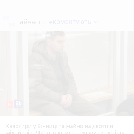
коментують
Найчастіше
17
Квартири у Вінниці та майно на десятки
6 серпня 2026 р.
мільйонів: ДБР оголосило підозру екслогісту