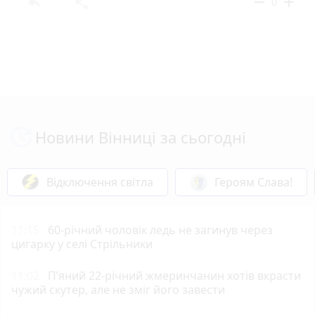
reply
share
remove
add
0
Новини Вінниці за сьогодні
Відключення світла
Героям Слава!
11:15
60-річний чоловік ледь не загинув через
цигарку у селі Стрільники
11:02
П’яний 22-річний жмеринчанин хотів вкрасти
чужий скутер, але не зміг його завести