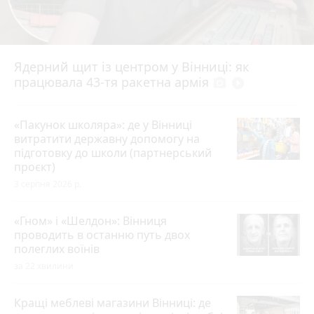
Ядерний щит із центром у Вінниці: як
працювала 43-тя ракетна армія
photo_camera
play_circle_filled
«Пакунок школяра»: де у Вінниці
витратити державну допомогу на
підготовку до школи (партнерський
проєкт)
3 серпня 2026 р.
«Гном» і «Шелдон»: Вінниця
проводить в останню путь двох
полеглих воїнів
за 22 хвилини
Кращі меблеві магазини Вінниці: де