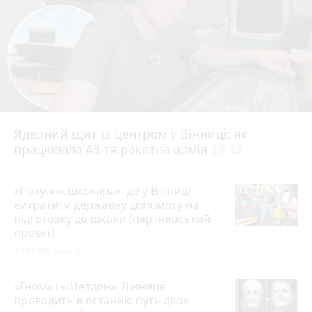
Ядерний щит із центром у Вінниці: як
працювала 43-тя ракетна армія
photo_camera
play_circle_filled
«Пакунок школяра»: де у Вінниці
витратити державну допомогу на
підготовку до школи (партнерський
проєкт)
3 серпня 2026 р.
«Гном» і «Шелдон»: Вінниця
проводить в останню путь двох