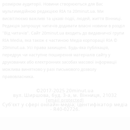
розміром аудиторії. Новини створюються для Вас
мультимедійною редакцією RIA та 20minut.ua. Ми
висвітлюємо важливі та цікаві події, людей, життя Вінниці.
Редакція запрошує читачів додавати власні новини в розділ
"Від читачів". Сайт 20minut.ua входить до видавничої групи
RIA Media, яка також є частиною Медіа корпорації RIA ©
20minut.ua. Усі права захищені. Будь-яка публiкацiя,
передрук чи наступне поширення матеріалів сайту у
друкованих або електронних засобах масової інформації
можлива винятково у разі письмового дозволу
правовласника.
©2017-2025 20minut.ua
вул. Ширшова, буд. 3-а, м. Вінниця, 21032
[email protected]
Cуб'єкт у сфері онлайн-медіа; ідентифікатор медіа
- R40-02726.