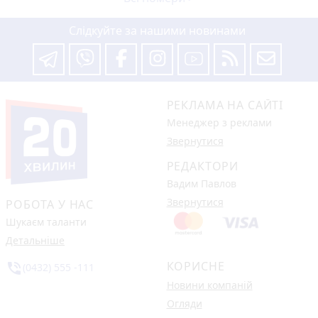
Слідкуйте за нашими новинами
РЕКЛАМА НА САЙТІ
Менеджер з реклами
Звернутися
РЕДАКТОРИ
Вадим Павлов
Звернутися
РОБОТА У НАС
Шукаєм таланти
Детальніше
КОРИСНЕ
phone_in_talk
(0432) 555 -111
Новини компаній
Огляди