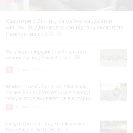
Квартири у Вінниці та майно на десятки
6 серпня 2026 р.
мільйонів: ДБР оголосило підозру екслогісту
Повітряних сил
photo_camera
play_circle_filled
Фекальне забруднення й паразити
виявили у водоймах Вінниці
photo_camera
15
7 серпня 2026 р.
Майже 15 мільйонів на «плаваючі»
люки у Вінниці: хто отримав підряд і
чому місто відмовляється від старих
12
6 серпня 2026 р.
Сунуть грози з градом і шквалами.
Коли буде вісім градусів та