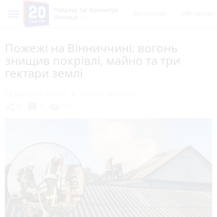
Пишеш ти! Коментує
Всі новини
Обговорен
Вінниця
Пожежі на Вінниччині: вогонь
знищив покрівлі, майно та три
гектари землі
24 вересня 2024 р.
Альона ЧЕРНІЮК
chat_bubble
share
visibility
0
0
295