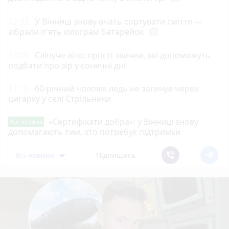
12:33
У Вінниці знову вчать сортувати сміття —
зібрали п'ять кілограм батарейок
photo_camera
12:05
Сліпуче літо: прості звички, які допоможуть
подбати про зір у сонячні дні
11:15
60-річний чоловік ледь не загинув через
цигарку у селі Стрільники
«Сертифікати добра»: у Вінниці знову
Від читача
допомагають тим, хто потребує підтримки
Всі новини
Підпишись