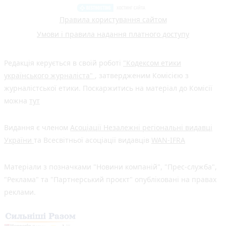
Правила користування сайтом
Умови і правила надання платного доступу
Редакція керується в своїй роботі
"Кодексом етики
українського журналіста"
, затвердженим Комісією з
журналістської етики. Поскаржитись на матеріал до Комісії
можна
тут
Видання є членом
Асоціації Незалежні регіональні видавці
України
та Всесвітньої асоціації видавців
WAN-IFRA
Матеріали з позначками "Новини компаній", "Прес-служба",
"Реклама" та "Партнерський проєкт" опубліковані на правах
реклами.