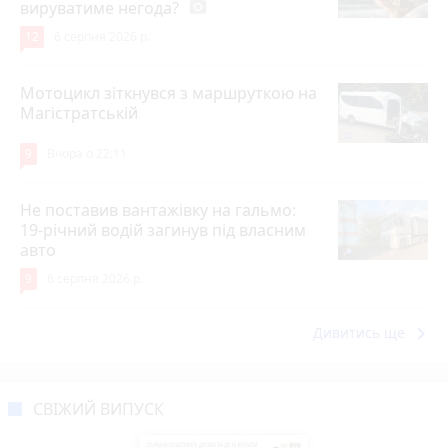
вируватиме негода?
photo_camera
12
6 серпня 2026 р.
Мотоцикл зіткнувся з маршруткою на
Магістратській
9
Вчора о 22:11
Не поставив вантажівку на гальмо:
19-річний водій загинув під власним
авто
9
6 серпня 2026 р.
keyboard_arrow_right
Дивитись ще
СВІЖИЙ ВИПУСК