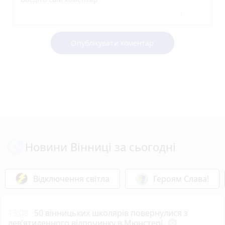
Опублікувати коментар
Новини Вінниці за сьогодні
Відключення світла
Героям Слава!
13:08
50 вінницьких школярів повернулися з
дев’ятиденного відпочинку в Мюнстері
photo_camera