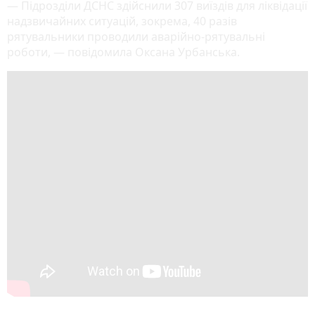
— Підрозділи ДСНС здійснили 307 виїздів для ліквідації
надзвичайних ситуацій, зокрема, 40 разів
рятувальники проводили аварійно-рятувальні
роботи, — повідомила Оксана Урбанська.