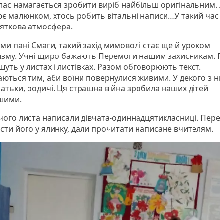
лас намагається зробити виріб найбільш оригінальним.
є малюнком, хтось робить вітальні написи…У такий час 
вяткова атмосфера.
ми пані Смаги, такий захід мимоволі стає ще й уроком
изму. Учні щиро бажають Перемоги нашим захисникам. 
уть у листах і листівках. Разом обговорюють текст.
ються тим, аби воїни повернулися живими. У декого з н
батьки, родичі. Ця страшна війна зробила наших дітей
шими.
ого листа написали дівчата-одиннадцятикласниці. Пере
асти його у ялинку, дали прочитати написане вчителям.