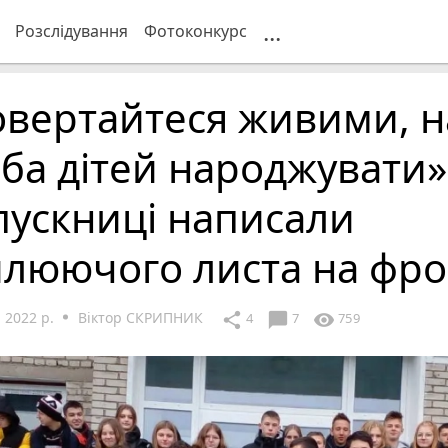
...
Розслідування
Фотоконкурс
овертайтеся живими, 
ба дітей народжувати»
пускниці написали
илюючого листа на фро
 2022 р.
Віктор СКРИПНИК
chat_bubble
share
visibility
4
7
759