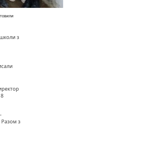
отовили
 школи з
исали
директор
18
—
 Разом з