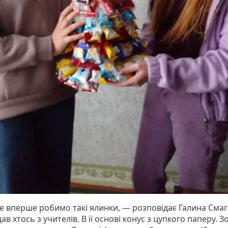
е вперше робимо такі ялинки, — розповідає Галина Смаг
ав хтось з учителів. В її основі конус з цупкого паперу. З