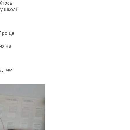
 Хтось
у школі
Про це
их на
д тим,