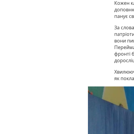
Кожен к
доповню
панує с
За слова
патріот
вони пиш
Перейма
фронті 
дорослі
Хвилююч
як покл