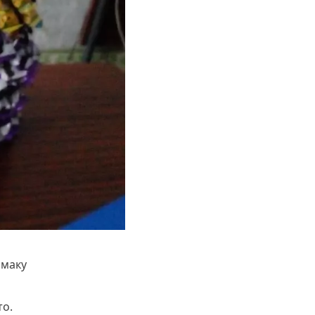
смаку
то.