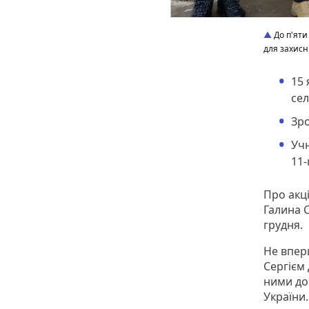
До п'яти
для захисни
15 
се
Зро
Учн
11-
Про акці
Галина 
грудня.
Не впер
Сергієм
ними до
України.