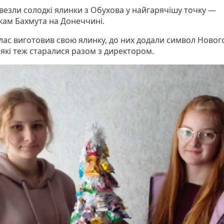
везли солодкі ялинки з Обухова у найгарячішу точку —
кам Бахмута на Донеччині.
лас виготовив свою ялинку, до них додали символ Новог
 які теж старалися разом з директором.