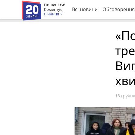
Пишеш ти!
Всі новини
Обговорення
Коментує
Вінниця
«П
тре
Ви
хв
18 грудня