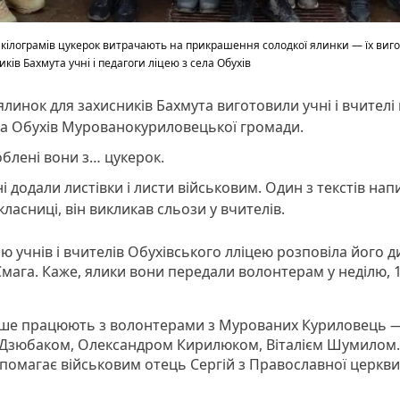
 кілограмів цукерок витрачають на прикрашення солодкої ялинки — їх виг
ків Бахмута учні і педагоги ліцею з села Обухів
ялинок для захисників Бахмута виготовили учні і вчителі
ла Обухів Мурованокуриловецької громади.
блені вони з… цукерок.
і додали листівки і листи військовим. Один з текстів нап
класниці, він викликав сльози у вчителів.
ю учнів і вчителів Обухівського лліцею розповіла його 
Смага. Каже, ялики вони передали волонтерам у неділю, 
ше працюють з волонтерами з Мурованих Куриловець 
 Дзюбаком, Олександром Кирилюком, Віталієм Шумилом.
помагає військовим отець Сергій з Православної церкви