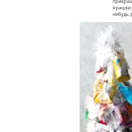
прикраш
іграшки.
небудь 