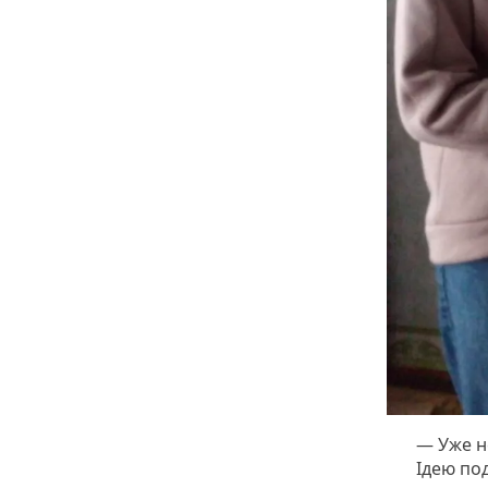
— Уже н
Ідею под