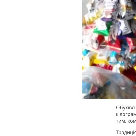
Обухівс
кілогра
тим, ком
Традиці