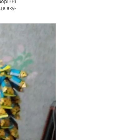
орічні
ще яку-