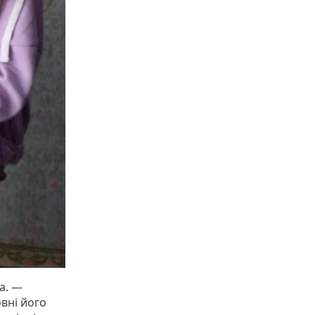
а. —
овні його