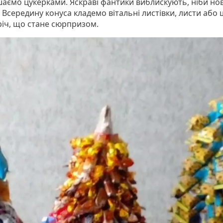
аємо цукерками. Яскраві фантики виблискують, ніби нов
 Всередину конуса кладемо вітальні листівки, листи або 
річ, що стане сюрпризом.