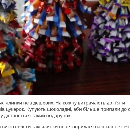
ькі ялинки не з дешевих. На кожну витрачають до п’яти
мів цукерок. Купують шоколадні, аби більше припали до 
у дістанеться такий подарунок.
я виготовляти такі ялинки перетворилася на шкільне свя