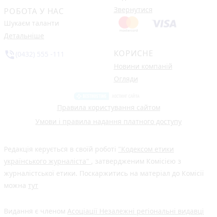
Звернутися
РОБОТА У НАС
Шукаєм таланти
Детальніше
КОРИСНЕ
phone_in_talk
(0432) 555 -111
Новини компаній
Огляди
Правила користування сайтом
Умови і правила надання платного доступу
Редакція керується в своїй роботі
"Кодексом етики
українського журналіста"
, затвердженим Комісією з
журналістської етики. Поскаржитись на матеріал до Комісії
можна
тут
Видання є членом
Асоціації Незалежні регіональні видавці