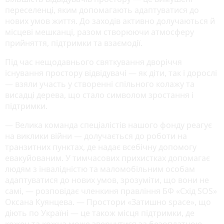
переселенці, яким допомагають адаптуватися до
нових умов життя. До заходів активно долучаються й
місцеві мешканці, разом створюючи атмосферу
прийняття, підтримки та взаємодії.
Під час нещодавнього святкування дворіччя
існування простору відвідувачі — як діти, так і дорослі
— взяли участь у створенні спільного колажу та
висадці дерева, що стало символом зростання і
підтримки.
— Велика команда спеціалістів нашого фонду реагує
на виклики війни — долучається до роботи на
транзитних пунктах, де надає всебічну допомогу
евакуйованим. У тимчасових прихистках допомагає
людям з інвалідністю та маломобільним особам
адаптуватися до нових умов, зрозуміти, що вони не
самі, — розповідає членкиня правління БФ «Схід SOS»
Оксана Куянцева. — Простори «Затишно space», що
діють по Україні — це також місця підтримки, де
кожен та кожна може звернутися за безоплатною