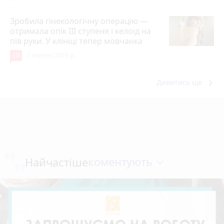
Зробила гінекологічну операцію —
отримала опік ІІІ ступеня і келоїд на
пів руки. У клініці тепер мовчанка
10
5 серпня 2026 р.
keyboard_arrow_right
Дивитись ще
коментують
Найчастіше