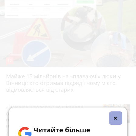
12
Майже 15 мільйонів на «плаваючі» люки у
Вінниці: хто отримав підряд і чому місто
відмовляється від старих
«Пакунок школяра»: де у Вінниці
витратити державну допомогу на
×
підготовку до школи (партнерський
проєкт)
Читайте більше
3 серпня 2026 р.