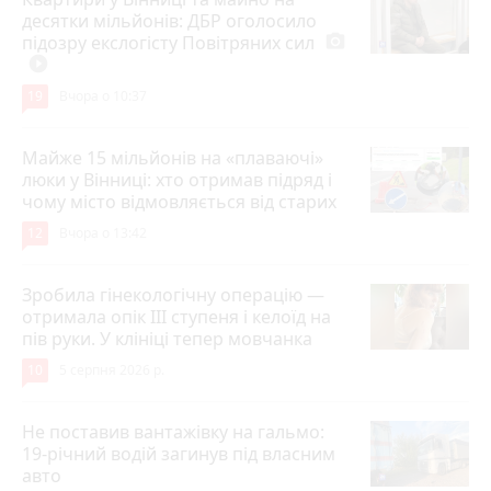
десятки мільйонів: ДБР оголосило
підозру екслогісту Повітряних сил
photo_camera
play_circle_filled
19
Вчора о 10:37
Майже 15 мільйонів на «плаваючі»
люки у Вінниці: хто отримав підряд і
чому місто відмовляється від старих
12
Вчора о 13:42
Зробила гінекологічну операцію —
отримала опік ІІІ ступеня і келоїд на
пів руки. У клініці тепер мовчанка
10
5 серпня 2026 р.
Не поставив вантажівку на гальмо:
19-річний водій загинув під власним
авто