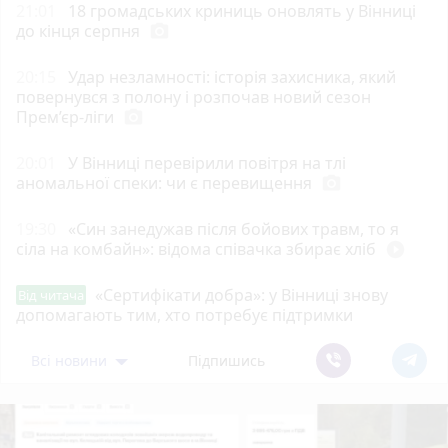
21:01
18 громадських криниць оновлять у Вінниці
до кінця серпня
photo_camera
20:15
Удар незламності: історія захисника, який
повернувся з полону і розпочав новий сезон
Прем’єр-ліги
photo_camera
20:01
У Вінниці перевірили повітря на тлі
аномальної спеки: чи є перевищення
photo_camera
19:30
«Син занедужав після бойових травм, то я
сіла на комбайн»: відома співачка збирає хліб
play_circle_filled
«Сертифікати добра»: у Вінниці знову
Від читача
допомагають тим, хто потребує підтримки
Всі новини
Підпишись