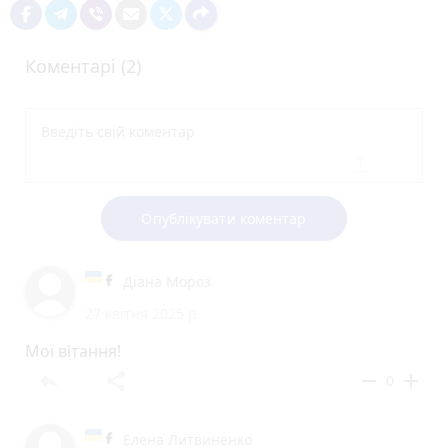
Коментарі (2)
Опублікувати коментар
Діана Мороз
27 квітня 2025 р.
Мої вітання!
reply
share
remove
add
0
Елена Литвиненко