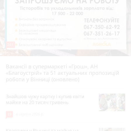
241
Вакансії в супермаркеті «Грош», АН
4 серпня 2026 р.
«Благоустрій» та 51 актуальних пропозицій
роботи у Вінниці (оновлено)
Знайшов чужу картку і купив квіти
майже на 20 тисяч гривень
19
4 серпня 2026 р.
Квартири у Вінниці та майно на