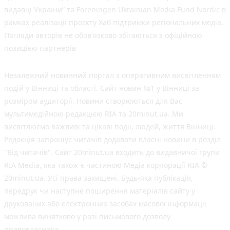
видавці України” та Foreningen Ukrainian Media Fund Nordic в
рамках реалізації проєкту Хаб підтримки регіональних медіа.
Погляди авторів не обов'язково збігаються з офіційною
позицією партнерів
Незалежний новинний портал з оперативним висвітленням
подій у Вінниці та області. Сайт новин №1 у Вінниці за
розміром аудиторії. Новини створюються для Вас
мультимедійною редакцією RIA та 20minut.ua. Ми
висвітлюємо важливі та цікаві події, людей, життя Вінниці.
Редакція запрошує читачів додавати власні новини в розділ
"Від читачів". Сайт 20minut.ua входить до видавничої групи
RIA Media, яка також є частиною Медіа корпорації RIA ©
20minut.ua. Усі права захищені. Будь-яка публiкацiя,
передрук чи наступне поширення матеріалів сайту у
друкованих або електронних засобах масової інформації
можлива винятково у разі письмового дозволу
правовласника.