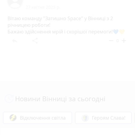
27 квітня 2025 р.
Вітаю команду "Затишно Space" у Вінниці з 2
річницею роботи!
Бажаю здійснення мрій і скорішої перемоги!💙💛
reply
share
remove
add
0
Новини Вінниці за сьогодні
Відключення світла
Героям Слава!