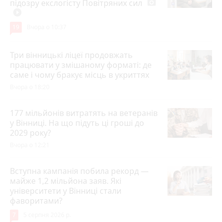
підозру екслогісту Повітряних сил
photo_camera
play_circle_filled
19
Вчора о 10:37
Три вінницькі ліцеї продовжать
працювати у змішаному форматі: де
саме і чому бракує місць в укриттях
Вчора о 18:20
177 мільйонів витратять на ветеранів
у Вінниці. На що підуть ці гроші до
2029 року?
Вчора о 12:21
Вступна кампанія побила рекорд —
майже 1,2 мільйона заяв. Які
університети у Вінниці стали
фаворитами?
7
5 серпня 2026 р.