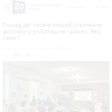
Пишеш ти! Коментує
Всі новини
Обговорен
Вінниця
Понад дві тисячі людей отримали
допомогу у «Затишно space». Яку
саме?
27 квітня 2025 р.
Михайло КУРДЮКОВ
chat_bubble
share
visibility
0
2
240