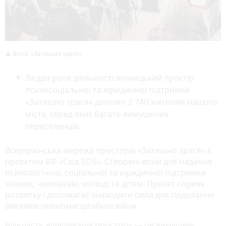
Фото: «Затишно space»
За два роки діяльності вінницький простір
психосоціальної та юридичної підтримки
«Затишно space» допоміг 2 740 жителям нашого
міста, серед яких багато вимушених
переселенців.
Всеукраїнська мережа просторів «Затишно space» є
проєктом БФ «Схід SOS». Створені вони для надання
психологічної, соціальної та юридичної підтримки
жінкам, чоловікам, молоді та дітям. Проєкт сприяє
розвитку і допомагає знаходити сили для подолання
викликів повномасштабної війни.
Більшість відвідувачів простору — це вимушені