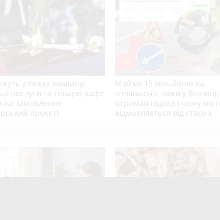
mode_comment
12
жуть у тяжку хвилину:
Майже 15 мільйонів на
ні послуги та товари, кафе
«плаваючі» люки у Вінниці:
и на замовлення
отримав підряд і чому міст
рський проєкт)
відмовляється від старих