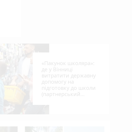
«Пакунок школяра»:
де у Вінниці
витратити державну
допомогу на
підготовку до школи
(партнерський
проєкт)
Удар незл