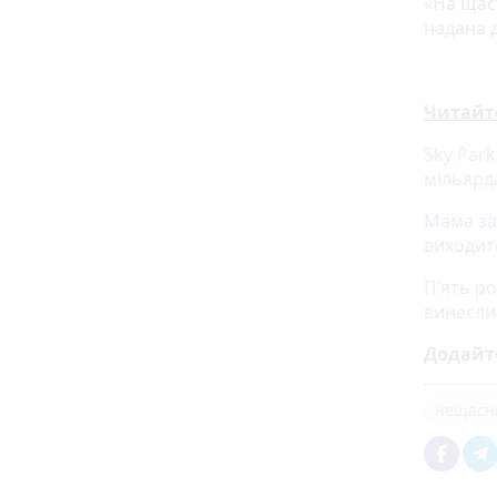
«На щас
надана 
Читайт
Sky Park
мільярд
Мама заг
виходит
П’ять ро
винесли
Додайт
нещасн