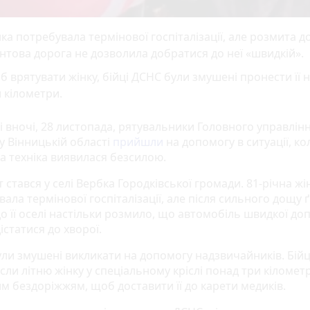
ка потребувала термінової госпіталізації, але розмита 
нтова дорога не дозволила добратися до неї «швидкій».
 врятувати жінку, бійці ДСНС були змушені пронести її н
 кілометри.
і вночі, 28 листопада, рятувальники Головного управлін
у Вінницькій області
прийшли
на допомогу в ситуації, ко
а техніка виявилася безсилою.
 стався у селі Вербка Городківської громади. 81-річна жі
ала термінової госпіталізації, але після сильного дощу 
до її оселі настільки розмило, що автомобіль швидкої д
дістатися до хворої.
були змушені викликати на допомогу надзвичайників. Бій
ли літню жінку у спеціальному кріслі понад три кіломет
м бездоріжжям, щоб доставити її до карети медиків.