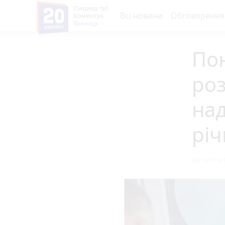
Пишеш ти!
Всі новини
Обговорення
Коментує
Вінниця
Пон
роз
над
річ
28 листоп