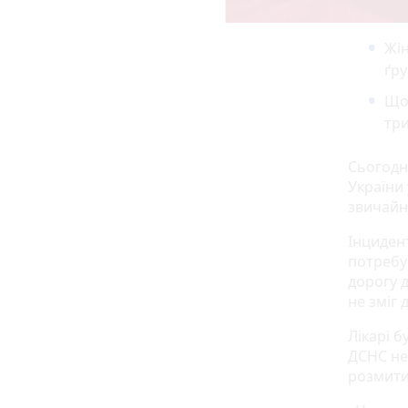
Жін
ґру
Щоб
три
Сьогодн
України 
звичайн
Інцидент
потребув
дорогу 
не зміг 
Лікарі 
ДСНС нес
розмити