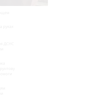
дощем
а руках
ня ДСНС
ли
нка
ґрунтову
опомоги
цям
ри