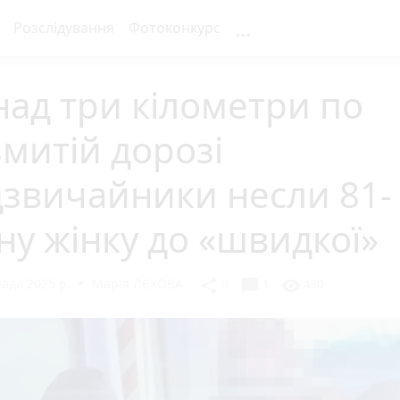
...
Розслідування
Фотоконкурс
ад три кілометри по
митій дорозі
звичайники несли 81-
ну жінку до «швидкої»
ада 2025 р.
Марія ЛЄХОВА
chat_bubble
share
visibility
0
1
430