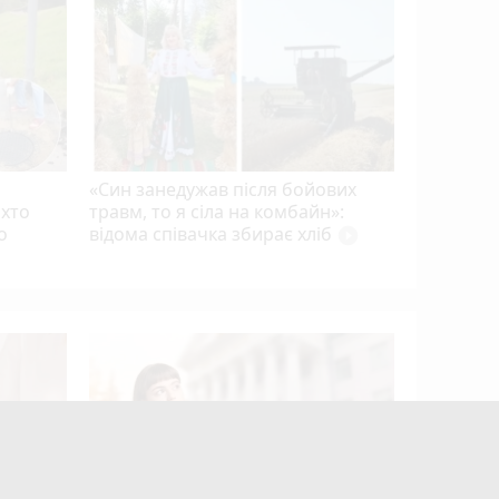
захисник
полону і
Прем’єр-
«Син занедужав після бойових
 хто
травм, то я сіла на комбайн»:
о
відома співачка збирає хліб
play_circle_filled
Квартири
десятки 
підозру е
photo_camera
play_circle_filled
mode_comment
mode_comment
7
17