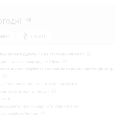
огодні
ава!
Робота
play_circle_filled
ity» знову будують. Як це стало можливим?
photo_camera
гривень за схемою «родич у біді»
ісцева школа bellydance виховує нове покоління танцівниць
photo_camera
у допомагають тим, хто потребує підтримки
photo_camera
 автомобіль під час негоди
зятині
вав романтичний концерт літнім вінничанам
photo_camera
и у водоймах Вінниці