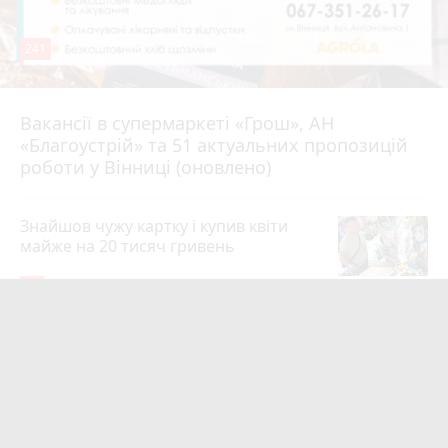
241
Вакансії в супермаркеті «Грош», АН
4 серпня 2026 р.
«Благоустрій» та 51 актуальних пропозицій
роботи у Вінниці (оновлено)
Знайшов чужу картку і купив квіти
майже на 20 тисяч гривень
19
4 серпня 2026 р.
Квартири у Вінниці та майно на
десятки мільйонів: ДБР оголосило
підозру екслогісту Повітряних сил
photo_camera
play_circle_filled
17
Вчора о 10:37