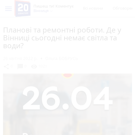
Пишеш ти! Коментує
Всі новини
Обговорен
Вінниця
Планові та ремонтні роботи. Де у
Вінниці сьогодні немає світла та
води?
26 квітня 2022 р.
Ольга БОБРУСЬ
chat_bubble
share
visibility
0
0
1021