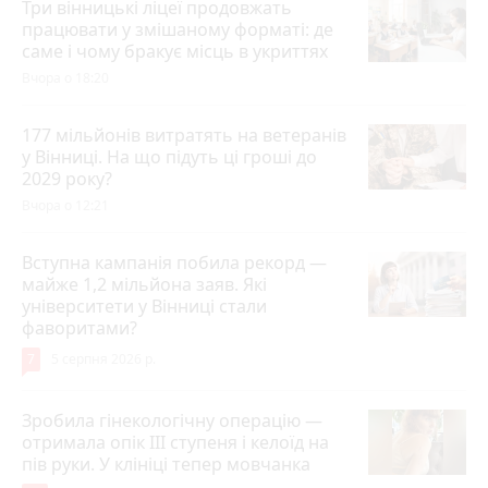
Три вінницькі ліцеї продовжать
працювати у змішаному форматі: де
саме і чому бракує місць в укриттях
Вчора о 18:20
177 мільйонів витратять на ветеранів
у Вінниці. На що підуть ці гроші до
2029 року?
Вчора о 12:21
Вступна кампанія побила рекорд —
майже 1,2 мільйона заяв. Які
університети у Вінниці стали
фаворитами?
7
5 серпня 2026 р.
Зробила гінекологічну операцію —
отримала опік ІІІ ступеня і келоїд на
пів руки. У клініці тепер мовчанка