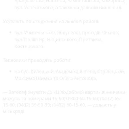
Брацлавська, Нансена, Замостянська, Комарова;
вул. Успенського; а також на дальній Вишеньці.
Усувають пошкодження на лініях в районі:
вул. Учительської, Яблуневої, проїздів Чехова;
вул. Паліїв Яр, Ніщинського, Претвича,
Костецького.
Тепловики проводять роботи:
на вул. Келецькій, Академіка Янгеля, Стрілецькій,
Максима Шимка та Олега Антонова.
— Зателефонувати до «Цілодобової варти» вінничани
можуть за номерами 15-60; 0-800-60-15-60; (0432) 65-
15-60; (0432) 59-50-39; (0432) 60-15-60, — додають у
міськраді.