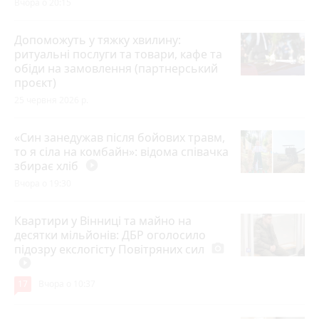
Вчора о 20:15
Допоможуть у тяжку хвилину:
ритуальні послуги та товари, кафе та
обіди на замовлення (партнерський
проєкт)
25 червня 2026 р.
«Син занедужав після бойових травм,
то я сіла на комбайн»: відома співачка
збирає хліб
play_circle_filled
Вчора о 19:30
Квартири у Вінниці та майно на
десятки мільйонів: ДБР оголосило
підозру екслогісту Повітряних сил
photo_camera
play_circle_filled
17
Вчора о 10:37