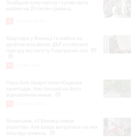
Знайшов чужу картку і купив квіти
майже на 20 тисяч гривень
19
4 серпня 2026 р.
Квартири у Вінниці та майно на
десятки мільйонів: ДБР оголосило
підозру екслогісту Повітряних сил
photo_camera
play_circle_filled
19
7 годин тому
Парк біля лікарні імені Ющенка
занепадає. Але грошей на його
відновлення немає
photo_camera
15
3 серпня 2026 р.
Вінничани: «У Вінниці немає
укриттів». Але влада витратила на них
мільярд гривень
photo_camera