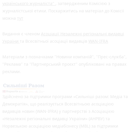
українського журналіста"
, затвердженим Комісією з
журналістської етики. Поскаржитись на матеріал до Комісії
можна
тут
Видання є членом
Асоціації Незалежні регіональні видавці
України
та Всесвітньої асоціації видавців
WAN-IFRA
Матеріали з позначками "Новини компаній", "Прес-служба",
"Реклама" та "Партнерський проєкт" опубліковані на правах
реклами.
Здійснено за підтримки програми «Сильніші разом: Медіа та
Демократія», що реалізується Всесвітньою асоціацією
видавців новин (WAN-IFRA) у партнерстві з Асоціацією
«Незалежні регіональні видавці України» (АНРВУ) та
Норвезькою асоціацією медіабізнесу (MBL) за підтримки