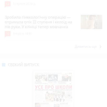
12
3 серпня 2026 р.
Зробила гінекологічну операцію —
отримала опік ІІІ ступеня і келоїд на
пів руки. У клініці тепер мовчанка
10
Вчора о 18:55
keyboard_arrow_right
Дивитись ще
СВІЖИЙ ВИПУСК