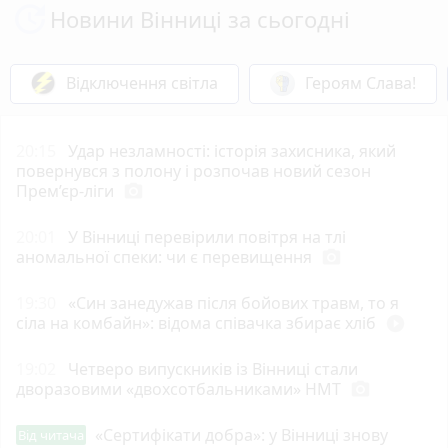
Новини Вінниці за сьогодні
Відключення світла
Героям Слава!
20:15
Удар незламності: історія захисника, який
повернувся з полону і розпочав новий сезон
Прем’єр-ліги
photo_camera
20:01
У Вінниці перевірили повітря на тлі
аномальної спеки: чи є перевищення
photo_camera
19:30
«Син занедужав після бойових травм, то я
сіла на комбайн»: відома співачка збирає хліб
play_circle_filled
19:02
Четверо випускників із Вінниці стали
дворазовими «двохсотбальниками» НМТ
photo_camera
«Сертифікати добра»: у Вінниці знову
Від читача