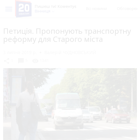
Пишеш ти! Коментує
Всі новини
Обговорен
Вінниця
Петиція. Пропонують транспортну
реформу для Старого міста
3 липня 2019 р.
Валерій ЧУДНОВСЬКИЙ
chat_bubble
share
visibility
1
5
1341