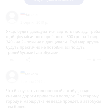
Наталья
2 серпня 2019 р.
Якщо буде підвищуватися вартість проїзду, треба
щоб ціну місячного проїзного - 300 грн на 1 вид,
340 - на 2 - поки не підвищували. Тоді маршрутки
будуть практично не потрібні, всі поїдуть
тролейбусами і автобусами.
reply
share
remove
add
0
Алекс74
4 липня 2019 р.
Что бы пускать полноценный автобус, надо
сначала дороги привести в порядок. По старому
городу и маршрутка не везде проедет, а автобусы
тем более.