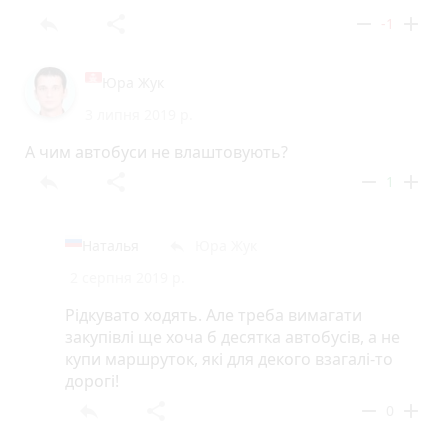
reply
share
remove
add
-1
Юра Жук
3 липня 2019 р.
А чим автобуси не влаштовують?
reply
share
remove
add
1
Наталья
Юра Жук
reply
2 серпня 2019 р.
Рідкувато ходять. Але треба вимагати
закупівлі ще хоча б десятка автобусів, а не
купи маршруток, які для декого взагалі-то
дорогі!
reply
share
remove
add
0