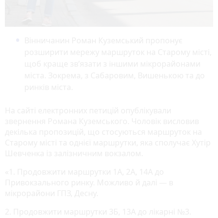
Вінничанин Роман Куземський пропонує
розширити мережу маршруток на Старому місті,
щоб краще зв’язати з іншими мікрорайонами
міста. Зокрема, з Сабаровим, Вишенькою та до
ринків міста.
На сайті електронних петицій опублікували
звернення Романа Куземського. Чоловік висловив
декілька пропозицій, що стосуються маршруток на
Старому місті та однієї маршрутки, яка сполучає Хутір
Шевченка із залізничним вокзалом.
«1. Продовжити маршрутки 1А, 2А, 14А до
Привокзального ринку. Можливо й далі — в
мікрорайони ГПЗ, Десну.
2. Продовжити маршрутки 3Б, 13А до лікарні №3.