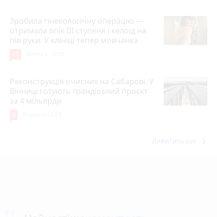
Зробила гінекологічну операцію —
отримала опік ІІІ ступеня і келоїд на
пів руки. У клініці тепер мовчанка
10
Вчора о 18:55
Реконструкція очисних на Сабарові. У
Вінниці готують грандіозний проєкт
за 4 мільярди
9
Вчора о 12:27
keyboard_arrow_right
Дивитись ще