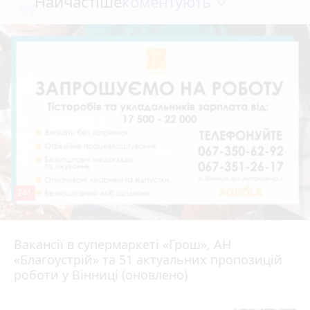
коментують
Найчастіше
241
Вакансії в супермаркеті «Грош», АН
4 серпня 2026 р.
«Благоустрій» та 51 актуальних пропозицій
роботи у Вінниці (оновлено)