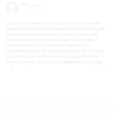
Поpошок
3 липня 2019 р.
Де проголосувати проти? Для чого, іще більше
маршруток? Чому я маю дихати вихлопом від цих
роздовбаних ржавих корчів? Цей Куземський,
певно недавно переїхав із задроченого села і
тепер вважає, що став дуже розумним, бо
навчився писати петиції. Куземський не чітатєль,
а пісатєль. Нехай почитає на сторінці ВМР, для
чого робилась транспортна реформа 2012 року.
reply
share
remove
add
0