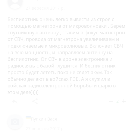
27 вересня 2017 р.
Беспилотник очень легко вывести из строя с
помощью магнетрона от микроволновки . Берём
спутниковую антенну , ставим в фокус магнетрон
от СВЧ, провода от магнетрона увеличиваем и
подключаемые к микроволновые. Включает СВЧ
на всю мощность, и направляем антенну на
беспилотник. От СВЧ в дроне электроника и
радиосвязь с базой глушится. И беспилотник
просто будет лететь пока не сядет акум. Так
обычно делают в войсках РЭБ. А я служил в
войсках радиоэлектронной борьбы и шарю в
этом деле)))))
reply
share
remove
add
2
Пупкин Вася
27 вересня 2017 р.