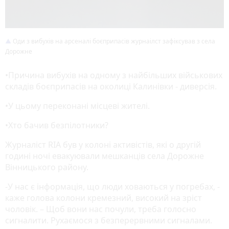
Оди з вибухів на арсеналі боєприпасів журнаілст зафіксував з села
Дорожне
•Причина вибухів на одному з найбільших військових
складів боєприпасів на околиці Калинівки - диверсія.
•У цьому переконані місцеві жителі.
•Хто бачив безпілотники?
Журналіст RIA був у колоні активістів, які о другій
годині ночі евакуювали мешканців села Дорожне
Вінницького району.
-У нас є інформація, що люди ховаються у погребах, -
каже голова колони кремезний, високий на зріст
чоловік. – Щоб вони нас почули, треба голосно
сигналити. Рухаємося з безперервними сигналами.