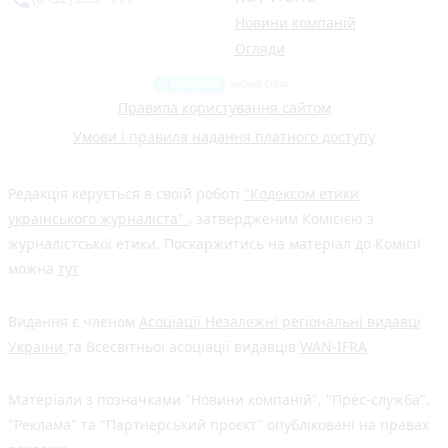
Новини компаній
Огляди
Правила користування сайтом
Умови і правила надання платного доступу
Редакція керується в своїй роботі
"Кодексом етики
українського журналіста"
, затвердженим Комісією з
журналістської етики. Поскаржитись на матеріал до Комісії
можна
тут
Видання є членом
Асоціації Незалежні регіональні видавці
України
та Всесвітньої асоціації видавців
WAN-IFRA
Матеріали з позначками "Новини компаній", "Прес-служба",
"Реклама" та "Партнерський проєкт" опубліковані на правах