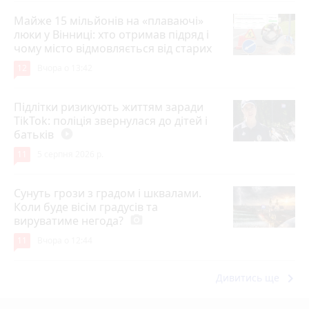
Майже 15 мільйонів на «плаваючі»
люки у Вінниці: хто отримав підряд і
чому місто відмовляється від старих
12
Вчора о 13:42
Підлітки ризикують життям заради
TikTok: поліція звернулася до дітей і
батьків
play_circle_filled
11
5 серпня 2026 р.
Сунуть грози з градом і шквалами.
Коли буде вісім градусів та
вируватиме негода?
photo_camera
11
Вчора о 12:44
keyboard_arrow_right
Дивитись ще