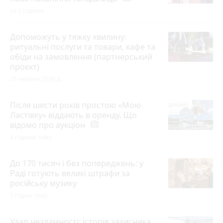
за 2 години
Допоможуть у тяжку хвилину:
ритуальні послуги та товари, кафе та
обіди на замовлення (партнерський
проєкт)
25 червня 2026 р.
Після шести років простою «Мою
Ластівку» віддають в оренду. Що
відомо про аукціон
photo_camera
4 години тому
До 170 тисяч і без попереджень: у
Раді готують великі штрафи за
російську музику
5 годин тому
Удар незламності: історія захисника,