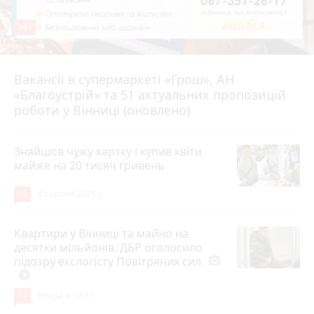
241
Вакансії в супермаркеті «Грош», АН
4 серпня 2026 р.
«Благоустрій» та 51 актуальних пропозицій
роботи у Вінниці (оновлено)
Знайшов чужу картку і купив квіти
майже на 20 тисяч гривень
19
4 серпня 2026 р.
Квартири у Вінниці та майно на
десятки мільйонів: ДБР оголосило
підозру екслогісту Повітряних сил
photo_camera
play_circle_filled
17
Вчора о 10:37