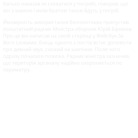
батько наказав їм сховатися у погребі, говорив, що
він з мамою і моїм братом також йдуть у погріб.
Ймовірність використання безпілотника припустив
позштатний радник Міністра оборони Юрій Бірюков.
Про це він написав на своїй сторінці у Фейсбук.За
його словами, боєць одного з постів встиг доповісти
про дивний звук, схожий на шипіння. Після чого
одразу почалася пожежа. Радник міністра зазначив,
що територія арсеналу надійно охороняється по
периметру.