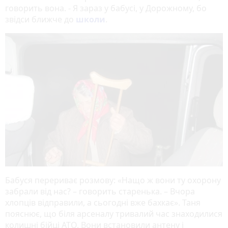
говорить вона. - Я зараз у бабусі, у Дорожному, бо
звідси ближче до
школи
.
Бабуся перериває розмову: «Нащо ж вони ту охорону
забрали від нас? – говорить старенька. – Вчора
хлопців відправили, а сьогодні вже бахкає». Таня
пояснює, що біля арсеналу тривалий час знаходилися
колишні бійці АТО. Вони встановили антену і