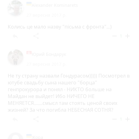
Alexander Kominarets
27 вересня 2017 р.
Колись це мало назву "пісьма с фронта"...)
reply
share
remove
add
1
Юрий Бондарук
27 вересня 2017 р.
Не ту страну назвали Гондурасом))))) Посмотрел в
ютубе свадьбу сына нашего "борца"
генпрокурора и понял - НИКТО больше на
Майдан не выйдет! Ибо НИЧЕГО НЕ
МЕНЯЕТСЯ.......смысл там стоять ценой своих
жизней? За что погибла НЕБЕСНАЯ СОТНЯ?
reply
share
remove
add
1
Жора