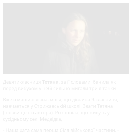
Девятикласниця
Тетяна
, за її словами, бачила як
перед вибухом у небі сильно мигали три літачки
Вже в машині дізнаємося, що дівчина 9-класниця,
навчається у Стрижавській школі. Звати Тетяна
(прізвище є в автора). Розповіла, що живуть у
сусідньому селі Медвідка,
- Наша хата сама перша біля військової частини, -