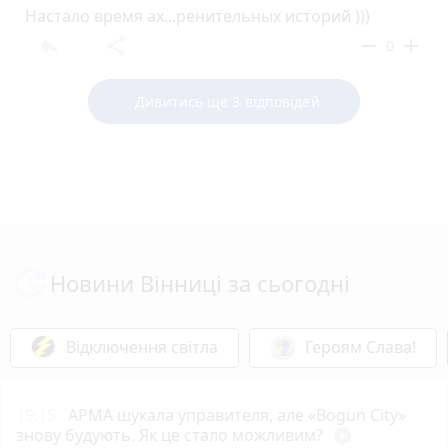
Настало время ах...ренительных историй )))
reply
share
remove
add
0
Дивитись ще 3 відповідей
Новини Вінниці за сьогодні
Відключення світла
Героям Слава!
19:15
АРМА шукала управителя, але «Bogun City»
знову будують. Як це стало можливим?
play_circle_filled