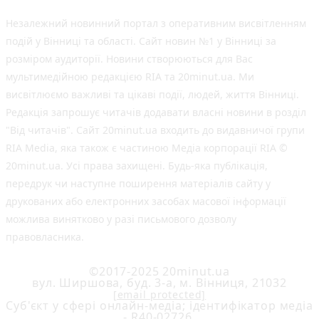
Незалежний новинний портал з оперативним висвітленням
подій у Вінниці та області. Сайт новин №1 у Вінниці за
розміром аудиторії. Новини створюються для Вас
мультимедійною редакцією RIA та 20minut.ua. Ми
висвітлюємо важливі та цікаві події, людей, життя Вінниці.
Редакція запрошує читачів додавати власні новини в розділ
"Від читачів". Сайт 20minut.ua входить до видавничої групи
RIA Media, яка також є частиною Медіа корпорації RIA ©
20minut.ua. Усі права захищені. Будь-яка публiкацiя,
передрук чи наступне поширення матеріалів сайту у
друкованих або електронних засобах масової інформації
можлива винятково у разі письмового дозволу
правовласника.
©2017-2025 20minut.ua
вул. Ширшова, буд. 3-а, м. Вінниця, 21032
[email protected]
Cуб'єкт у сфері онлайн-медіа; ідентифікатор медіа
- R40-02726.