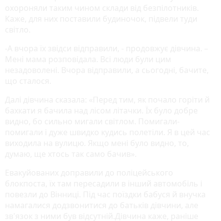
охороняли таким чином склади від безпілотників.
Каже, для них поставили будиночок, підвели туди
світло.
-А вчора їх звідси відправили, - продовжує дівчина. –
Мені мама розповідала. Всі люди були цим
незадоволені. Вчора відправили, а сьогодні, бачите,
що сталося.
Далі дівчина сказала: «Перед тим, як почало горіти й
бахкати я бачила над лісом літачки. Їх було добре
видно, бо сильно мигали світлом. Помигали-
помигали і дуже швидко кудись полетіли. Я в цей час
виходила на вулицю. Якщо мені було видно, то,
думаю, ще хтось так само бачив».
Евакуйованих доправили до поліцейського
блокпоста, їх там пересадили в інший автомобіль і
повезли до Вінниці. Під час поїздки бабуся й внучка
намагалися додзвонитися до батьків дівчини, але
зв'язок з ними був відсутній.Дівчина каже, раніше