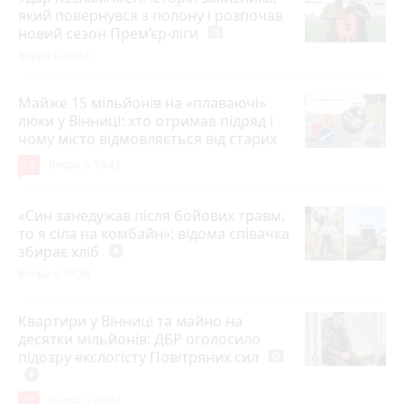
який повернувся з полону і розпочав
новий сезон Прем’єр-ліги
photo_camera
Вчора о 20:15
Майже 15 мільйонів на «плаваючі»
люки у Вінниці: хто отримав підряд і
чому місто відмовляється від старих
12
Вчора о 13:42
«Син занедужав після бойових травм,
то я сіла на комбайн»: відома співачка
збирає хліб
play_circle_filled
Вчора о 19:30
Квартири у Вінниці та майно на
десятки мільйонів: ДБР оголосило
підозру екслогісту Повітряних сил
photo_camera
play_circle_filled
17
Вчора о 10:37