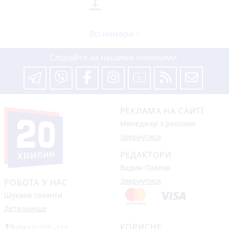

Всі номери >
Слідкуйте за нашими новинами
РЕКЛАМА НА САЙТІ
Менеджер з реклами
Звернутися
РЕДАКТОРИ
Вадим Павлов
Звернутися
РОБОТА У НАС
Шукаєм таланти
Детальніше
КОРИСНЕ
phone_in_talk
(0432) 555 -111