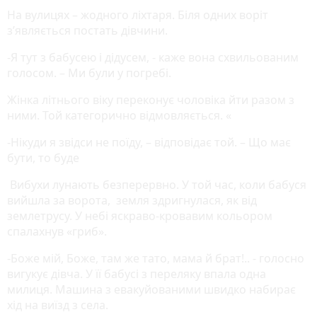
На вулицях – жодного ліхтаря. Біля одних воріт
з’являється постать дівчини.
-Я тут з бабусею і дідусем, - каже вона схвильованим
голосом. – Ми були у погребі.
Жінка літнього віку переконує чоловіка йти разом з
ними. Той категорично відмовляється. «
-Нікуди я звідси не поїду, – відповідає той. – Що має
бути, то буде
Вибухи лунають безперервно. У той час, коли бабуся
вийшла за ворота, земля здригнулася, як від
землетрусу. У небі яскраво-кровавим кольором
спалахнув «гриб».
-Боже мій, Боже, там же тато, мама й брат!.. - голосно
вигукує дівча. У її бабусі з переляку впала одна
милиця. Машина з евакуйованими швидко набирає
хід на виїзд з села.