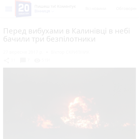
Пишеш ти! Коментує
Всі новини
Обговорен
Вінниця
Перед вибухами в Калинівці в небі
бачили три безпілотники
27 вересня 2017 р.
Віктор СКРИПНИК
chat_bubble
share
visibility
11
7
5191