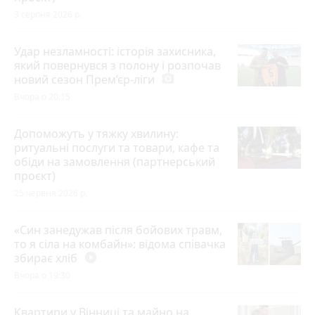
3 серпня 2026 р.
Удар незламності: історія захисника,
який повернувся з полону і розпочав
новий сезон Прем’єр-ліги
photo_camera
Вчора о 20:15
Допоможуть у тяжку хвилину:
ритуальні послуги та товари, кафе та
обіди на замовлення (партнерський
проєкт)
25 червня 2026 р.
«Син занедужав після бойових травм,
то я сіла на комбайн»: відома співачка
збирає хліб
play_circle_filled
Вчора о 19:30
Квартири у Вінниці та майно на