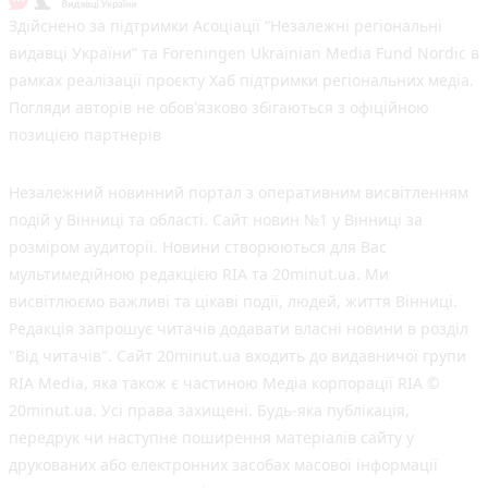
Здійснено за підтримки Асоціації “Незалежні регіональні
видавці України” та Foreningen Ukrainian Media Fund Nordic в
рамках реалізації проєкту Хаб підтримки регіональних медіа.
Погляди авторів не обов'язково збігаються з офіційною
позицією партнерів
Незалежний новинний портал з оперативним висвітленням
подій у Вінниці та області. Сайт новин №1 у Вінниці за
розміром аудиторії. Новини створюються для Вас
мультимедійною редакцією RIA та 20minut.ua. Ми
висвітлюємо важливі та цікаві події, людей, життя Вінниці.
Редакція запрошує читачів додавати власні новини в розділ
"Від читачів". Сайт 20minut.ua входить до видавничої групи
RIA Media, яка також є частиною Медіа корпорації RIA ©
20minut.ua. Усі права захищені. Будь-яка публiкацiя,
передрук чи наступне поширення матеріалів сайту у
друкованих або електронних засобах масової інформації