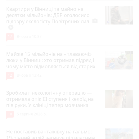
Квартири у Вінниці та майно на
десятки мільйонів: ДБР оголосило
підозру екслогісту Повітряних сил
photo_camera
play_circle_filled
17
Вчора о 10:37
Майже 15 мільйонів на «плаваючі»
люки у Вінниці: хто отримав підряд і
чому місто відмовляється від старих
12
Вчора о 13:42
Зробила гінекологічну операцію —
отримала опік ІІІ ступеня і келоїд на
пів руки. У клініці тепер мовчанка
10
5 серпня 2026 р.
Не поставив вантажівку на гальмо:
19-річний водій загинув під власним