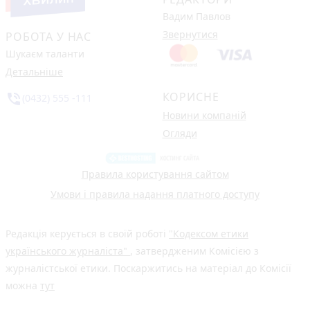
Вадим Павлов
Звернутися
РОБОТА У НАС
Шукаєм таланти
Детальніше
КОРИСНЕ
phone_in_talk
(0432) 555 -111
Новини компаній
Огляди
Правила користування сайтом
Умови і правила надання платного доступу
Редакція керується в своїй роботі
"Кодексом етики
українського журналіста"
, затвердженим Комісією з
журналістської етики. Поскаржитись на матеріал до Комісії
можна
тут