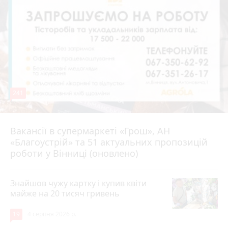
241
Вакансії в супермаркеті «Грош», АН
4 серпня 2026 р.
«Благоустрій» та 51 актуальних пропозицій
роботи у Вінниці (оновлено)
Знайшов чужу картку і купив квіти
майже на 20 тисяч гривень
19
4 серпня 2026 р.