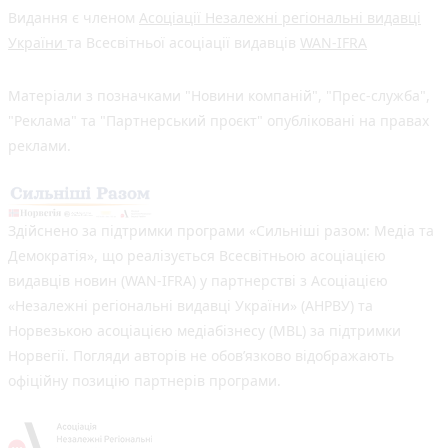
Видання є членом
Асоціації Незалежні регіональні видавці
України
та Всесвітньої асоціації видавців
WAN-IFRA
Матеріали з позначками "Новини компаній", "Прес-служба",
"Реклама" та "Партнерський проєкт" опубліковані на правах
реклами.
Здійснено за підтримки програми «Сильніші разом: Медіа та
Демократія», що реалізується Всесвітньою асоціацією
видавців новин (WAN-IFRA) у партнерстві з Асоціацією
«Незалежні регіональні видавці України» (АНРВУ) та
Норвезькою асоціацією медіабізнесу (MBL) за підтримки
Норвегії. Погляди авторів не обов’язково відображають
офіційну позицію партнерів програми.