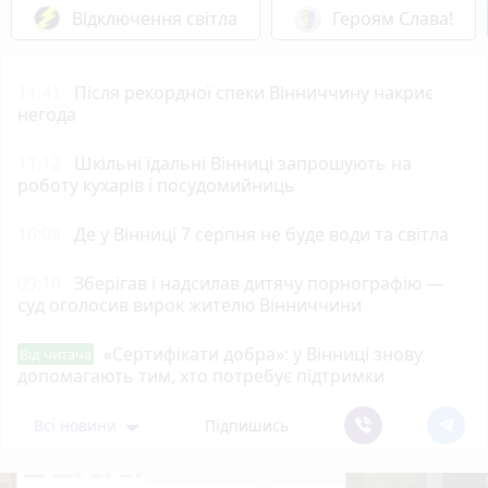
Відключення світла
Героям Слава!
11:41
Після рекордної спеки Вінниччину накриє
негода
11:12
Шкільні їдальні Вінниці запрошують на
роботу кухарів і посудомийниць
10:08
Де у Вінниці 7 серпня не буде води та світла
09:10
Зберігав і надсилав дитячу порнографію —
суд оголосив вирок жителю Вінниччини
«Сертифікати добра»: у Вінниці знову
Від читача
допомагають тим, хто потребує підтримки
Всі новини
Підпишись