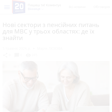
Пишеш ти! Коментує
Всі новини
Обговорен
Вінниця
Нові сектори з пенсійних питань
для МВС у трьох областях: де їх
знайти
5 травня 2024 р.
Марія ЛЄХОВА
chat_bubble
share
visibility
0
0
245