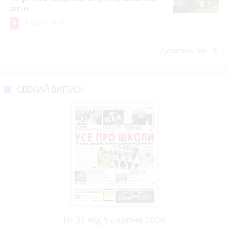
авто
9
Вчора о 13:13
keyboard_arrow_right
Дивитись ще
СВІЖИЙ ВИПУСК
№ 31 від 5 серпня 2026