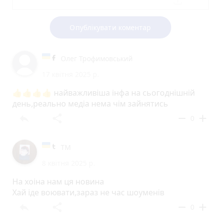
Опублікувати коментар
Олег Трофимовський
17 квітня 2025 р.
👍👍👍👍 найважливіша інфа на сьогоднішній
день,реально медіа нема чім зайнятись
reply
share
remove
add
0
ТМ
8 квітня 2025 р.
На хоіна нам ця новина
Хай іде воювати,зараз не час шоуменів
reply
share
remove
add
0