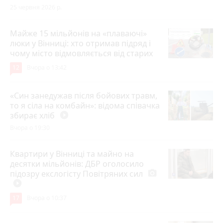
25 червня 2026 р.
Майже 15 мільйонів на «плаваючі»
люки у Вінниці: хто отримав підряд і
чому місто відмовляється від старих
12
Вчора о 13:42
«Син занедужав після бойових травм,
то я сіла на комбайн»: відома співачка
збирає хліб
play_circle_filled
Вчора о 19:30
Квартири у Вінниці та майно на
десятки мільйонів: ДБР оголосило
підозру екслогісту Повітряних сил
photo_camera
play_circle_filled
17
Вчора о 10:37