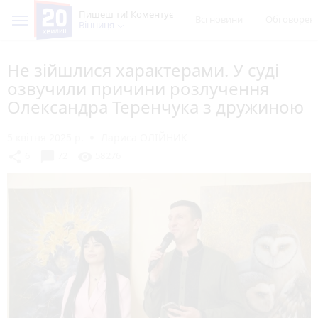
Пишеш ти! Коментує
Всі новини
Обговорен
Вінниця
Не зійшлися характерами. У суді
озвучили причини розлучення
Олександра Теренчука з дружиною
5 квітня 2025 р.
Лариса ОЛІЙНИК
chat_bubble
share
visibility
6
72
58276