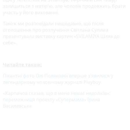
залишиться з матір'ю, але чоловік продовжить брати
участь у його вихованні.
Також ми розповідали нещодавно, що після
оголошення про розлучення Світлана Сулима
презентувала
виставку картин «SVILAMIYA.Шлях до
себе».
Читайте також:
Пікантні фото Олі Полякової вперше з’явилися у
легендарному чоловічому журналі Playboy
«Карпачов сказав, що в мене немає недоліків»:
переможниця проекту «Супермама» Ірина
Василевська