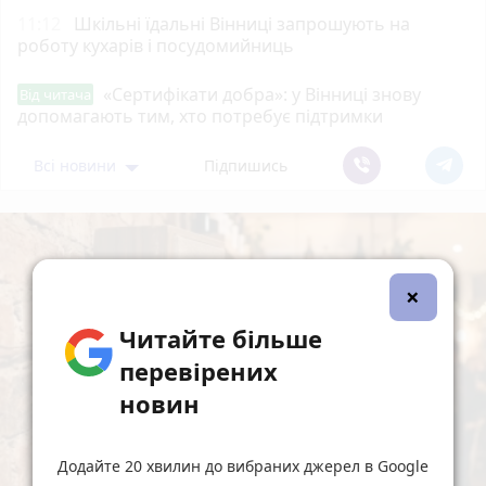
11:12
Шкільні їдальні Вінниці запрошують на
роботу кухарів і посудомийниць
«Сертифікати добра»: у Вінниці знову
Від читача
допомагають тим, хто потребує підтримки
Всі новини
Підпишись
×
Читайте більше
перевірених
новин
Додайте 20 хвилин до вибраних джерел в Google