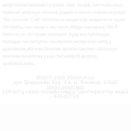
висвітлюємо важливі та цікаві події, людей, життя Вінниці.
Редакція запрошує читачів додавати власні новини в розділ
"Від читачів". Сайт 20minut.ua входить до видавничої групи
RIA Media, яка також є частиною Медіа корпорації RIA ©
20minut.ua. Усі права захищені. Будь-яка публiкацiя,
передрук чи наступне поширення матеріалів сайту у
друкованих або електронних засобах масової інформації
можлива винятково у разі письмового дозволу
правовласника.
©2017-2025 20minut.ua
вул. Ширшова, буд. 3-а, м. Вінниця, 21032
[email protected]
Cуб'єкт у сфері онлайн-медіа; ідентифікатор медіа
- R40-02726.