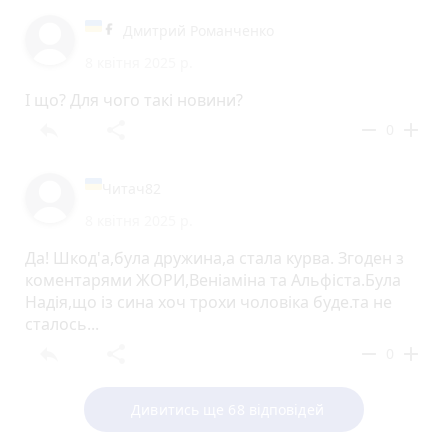
Дмитрий Романченко
8 квітня 2025 р.
І що? Для чого такі новини?
reply
share
remove
add
0
Читач82
8 квітня 2025 р.
Да! Шкод'а,була дружина,а стала курва. Згоден з
коментарями ЖОРИ,Веніаміна та Альфіста.Була
Надія,що із сина хоч трохи чоловіка буде.та не
сталось...
reply
share
remove
add
0
Дивитись ще 68 відповідей