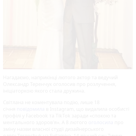
Нагадаємо, наприкінці лютого актор та ведучий
Олександр Теренчук оголосив про розлучення,
ініціаторкою якого стала дружина.
Світлана не коментувала подію, лише 18
січня
повідомила
в Instagram, що видалила особисті
профілі у Facebook та TikTok заради «спокою та
ментального здоров'я». А 8 лютого
оголосила
про
зміну назви власної студії дизайнерського
одягу Terenchuk на Svilamiya. 14-річний син Тимур