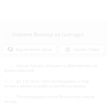
Новини Вінниці за сьогодні
Відключення світла
Героям Слава!
12:21
Скутер Yamaha зіткнувся з «Москвичем» на
вулиці Київській
12:01
До 170 тисяч і без попереджень: у Раді
готують великі штрафи за російську музику
11:41
Після рекордної спеки Вінниччину накриє
негода