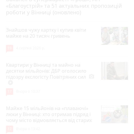
«Благоустрій» та 51 актуальних пропозицій
роботи у Вінниці (оновлено)
Знайшов чужу картку і купив квіти
майже на 20 тисяч гривень
19
4 серпня 2026 р.
Квартири у Вінниці та майно на
десятки мільйонів: ДБР оголосило
підозру екслогісту Повітряних сил
photo_camera
play_circle_filled
17
Вчора о 10:37
Майже 15 мільйонів на «плаваючі»
люки у Вінниці: хто отримав підряд і
чому місто відмовляється від старих
12
Вчора о 13:42