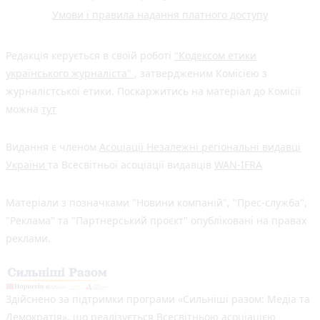
Умови і правила надання платного доступу
Редакція керується в своїй роботі
"Кодексом етики
українського журналіста"
, затвердженим Комісією з
журналістської етики. Поскаржитись на матеріал до Комісії
можна
тут
Видання є членом
Асоціації Незалежні регіональні видавці
України
та Всесвітньої асоціації видавців
WAN-IFRA
Матеріали з позначками "Новини компаній", "Прес-служба",
"Реклама" та "Партнерський проєкт" опубліковані на правах
реклами.
Здійснено за підтримки програми «Сильніші разом: Медіа та
Демократія», що реалізується Всесвітньою асоціацією