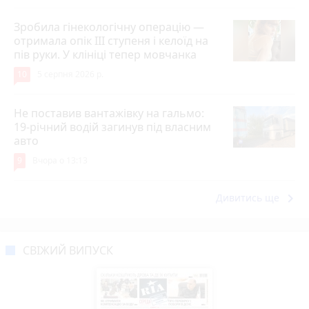
Зробила гінекологічну операцію —
отримала опік ІІІ ступеня і келоїд на
пів руки. У клініці тепер мовчанка
10
5 серпня 2026 р.
Не поставив вантажівку на гальмо:
19-річний водій загинув під власним
авто
9
Вчора о 13:13
keyboard_arrow_right
Дивитись ще
СВІЖИЙ ВИПУСК