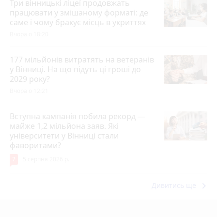
Три вінницькі ліцеї продовжать
працювати у змішаному форматі: де
саме і чому бракує місць в укриттях
Вчора о 18:20
177 мільйонів витратять на ветеранів
у Вінниці. На що підуть ці гроші до
2029 року?
Вчора о 12:21
Вступна кампанія побила рекорд —
майже 1,2 мільйона заяв. Які
університети у Вінниці стали
фаворитами?
7
5 серпня 2026 р.
keyboard_arrow_right
Дивитись ще