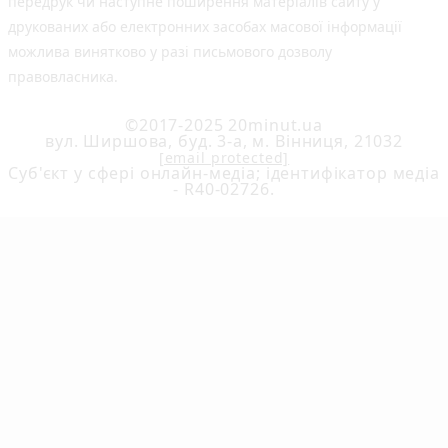
передрук чи наступне поширення матеріалів сайту у
друкованих або електронних засобах масової інформації
можлива винятково у разі письмового дозволу
правовласника.
©2017-2025 20minut.ua
вул. Ширшова, буд. 3-а, м. Вінниця, 21032
[email protected]
Cуб'єкт у сфері онлайн-медіа; ідентифікатор медіа
- R40-02726.