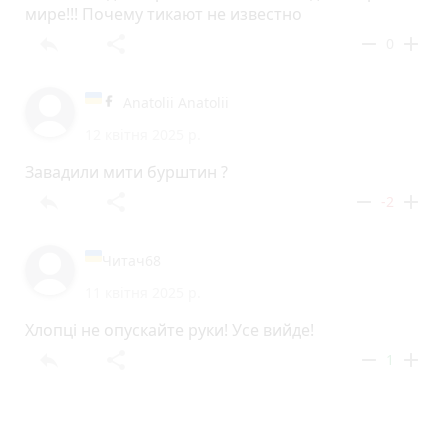
мире!!! Почему тикают не известно
reply
share
remove
add
0
Anatolii Anatolii
12 квітня 2025 р.
Завадили мити бурштин ?
reply
share
remove
add
-2
Читач68
11 квітня 2025 р.
Хлопці не опускайте руки! Усе вийде!
reply
share
remove
add
1