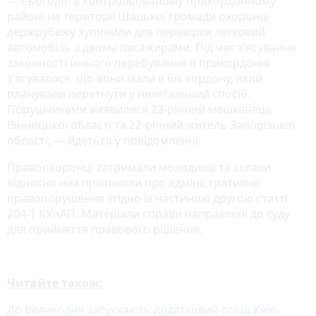
— Сьогодні в контрольованому прикордонному
районі на території Шацької громади охоронці
держрубежу зупинили для перевірки легковий
автомобіль з двома пасажирами. Під час з’ясування
законності їхнього перебування в прикордонні
з’ясувалося, що вони їхали в бік кордону, який
планували перетнути у нелегальний спосіб.
Порушниками виявилися 23-річний мешканець
Вінницької області та 22-річний житель Запорізької
області, — йдеться у повідомленні.
Правоохоронці затримали молодиків та склали
відносно них протоколи про адміністративне
правопорушення згідно із частиною другою статті
204-1 КУпАП. Матеріали справи направлені до суду
для прийняття правового рішення.
Читайте також:
До Великодня запускають додатковий поїзд Київ-