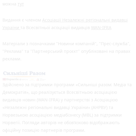
можна
тут
Видання є членом
Асоціації Незалежні регіональні видавці
України
та Всесвітньої асоціації видавців
WAN-IFRA
Матеріали з позначками "Новини компаній", "Прес-служба",
"Реклама" та "Партнерський проєкт" опубліковані на правах
реклами.
Здійснено за підтримки програми «Сильніші разом: Медіа та
Демократія», що реалізується Всесвітньою асоціацією
видавців новин (WAN-IFRA) у партнерстві з Асоціацією
«Незалежні регіональні видавці України» (АНРВУ) та
Норвезькою асоціацією медіабізнесу (MBL) за підтримки
Норвегії. Погляди авторів не обов’язково відображають
офіційну позицію партнерів програми.