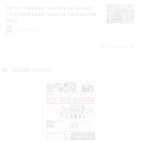
Не поставив вантажівку на гальмо:
19-річний водій загинув під власним
авто
9
6 серпня 2026 р.
keyboard_arrow_right
Дивитись ще
СВІЖИЙ ВИПУСК