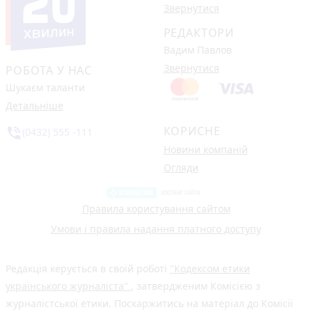
Звернутися
РЕДАКТОРИ
Вадим Павлов
Звернутися
РОБОТА У НАС
Шукаєм таланти
Детальніше
КОРИСНЕ
phone_in_talk
(0432) 555 -111
Новини компаній
Огляди
Правила користування сайтом
Умови і правила надання платного доступу
Редакція керується в своїй роботі
"Кодексом етики
українського журналіста"
, затвердженим Комісією з
журналістської етики. Поскаржитись на матеріал до Комісії