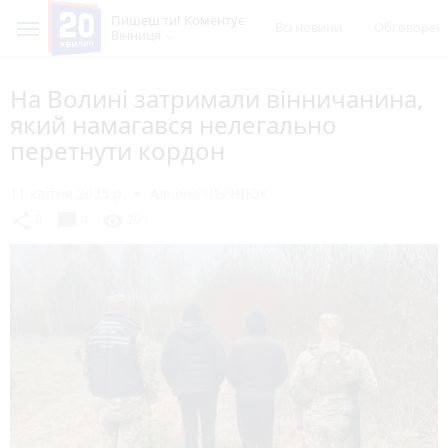
Пишеш ти! Коментує
Всі новини
Обговорен
Вінниця
На Волині затримали вінничанина,
який намагався нелегально
перетнути кордон
11 квітня 2025 р.
Альона ЧЕРНІЮК
chat_bubble
share
visibility
0
4
291