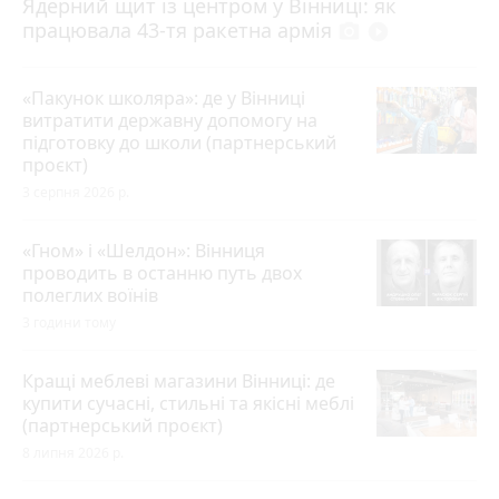
Ядерний щит із центром у Вінниці: як
працювала 43-тя ракетна армія
photo_camera
play_circle_filled
«Пакунок школяра»: де у Вінниці
витратити державну допомогу на
підготовку до школи (партнерський
проєкт)
3 серпня 2026 р.
«Гном» і «Шелдон»: Вінниця
проводить в останню путь двох
полеглих воїнів
3 години тому
Кращі меблеві магазини Вінниці: де
купити сучасні, стильні та якісні меблі
(партнерський проєкт)
8 липня 2026 р.