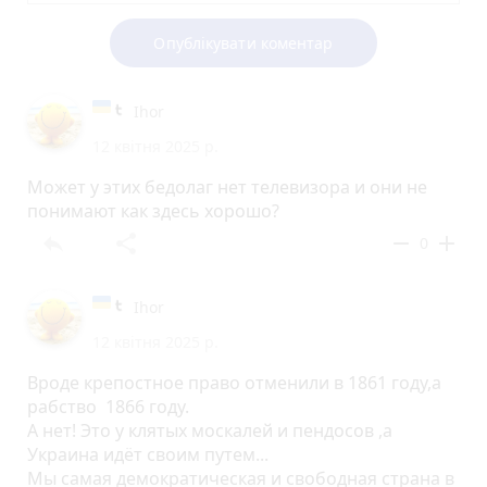
Опублікувати коментар
Ihor
12 квітня 2025 р.
Может у этих бедолаг нет телевизора и они не
понимают как здесь хорошо?
reply
share
remove
add
0
Ihor
12 квітня 2025 р.
Вроде крепостное право отменили в 1861 году,а
рабство 1866 году.
А нет! Это у клятых москалей и пендосов ,а
Украина идёт своим путем...
Мы самая демократическая и свободная страна в