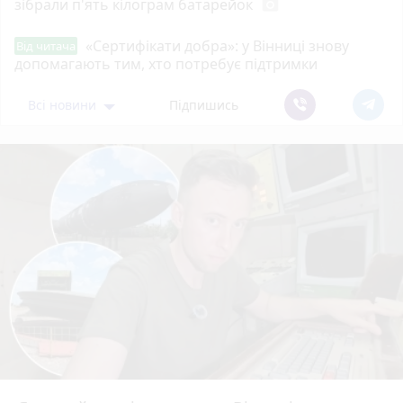
зібрали п'ять кілограм батарейок
photo_camera
«Сертифікати добра»: у Вінниці знову
Від читача
допомагають тим, хто потребує підтримки
Всі новини
Підпишись