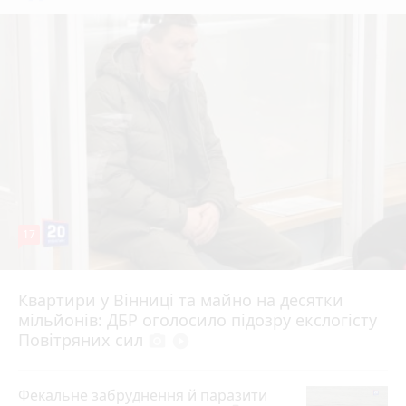
17
Квартири у Вінниці та майно на десятки
6 серпня 2026 р.
мільйонів: ДБР оголосило підозру екслогісту
Повітряних сил
photo_camera
play_circle_filled
Фекальне забруднення й паразити