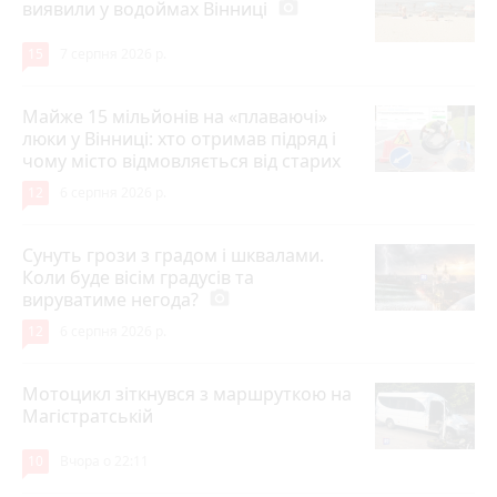
виявили у водоймах Вінниці
photo_camera
15
7 серпня 2026 р.
Майже 15 мільйонів на «плаваючі»
люки у Вінниці: хто отримав підряд і
чому місто відмовляється від старих
12
6 серпня 2026 р.
Сунуть грози з градом і шквалами.
Коли буде вісім градусів та
вируватиме негода?
photo_camera
12
6 серпня 2026 р.
Мотоцикл зіткнувся з маршруткою на
Магістратській
10
Вчора о 22:11