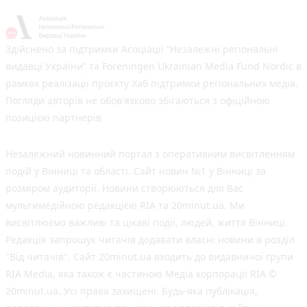
Здійснено за підтримки Асоціації “Незалежні регіональні
видавці України” та Foreningen Ukrainian Media Fund Nordic в
рамках реалізації проєкту Хаб підтримки регіональних медіа.
Погляди авторів не обов'язково збігаються з офіційною
позицією партнерів
Незалежний новинний портал з оперативним висвітленням
подій у Вінниці та області. Сайт новин №1 у Вінниці за
розміром аудиторії. Новини створюються для Вас
мультимедійною редакцією RIA та 20minut.ua. Ми
висвітлюємо важливі та цікаві події, людей, життя Вінниці.
Редакція запрошує читачів додавати власні новини в розділ
"Від читачів". Сайт 20minut.ua входить до видавничої групи
RIA Media, яка також є частиною Медіа корпорації RIA ©
20minut.ua. Усі права захищені. Будь-яка публiкацiя,