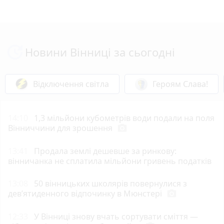
Новини Вінниці за сьогодні
Відключення світла
Героям Слава!
14:10
1,3 мільйони кубометрів води подали на поля
Вінниччини для зрошення
photo_camera
13:41
Продала землі дешевше за ринкову:
вінничанка не сплатила мільйони гривень податків
13:08
50 вінницьких школярів повернулися з
дев’ятиденного відпочинку в Мюнстері
photo_camera
12:33
У Вінниці знову вчать сортувати сміття —