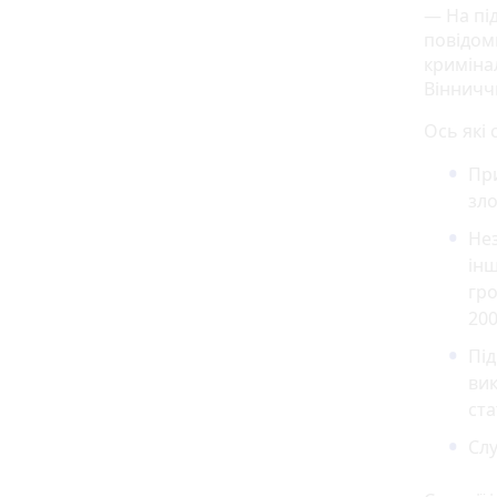
— На під
повідом
криміна
Вінничч
Ось які 
Пр
зло
Нез
інш
гро
200
Під
вик
ста
Слу