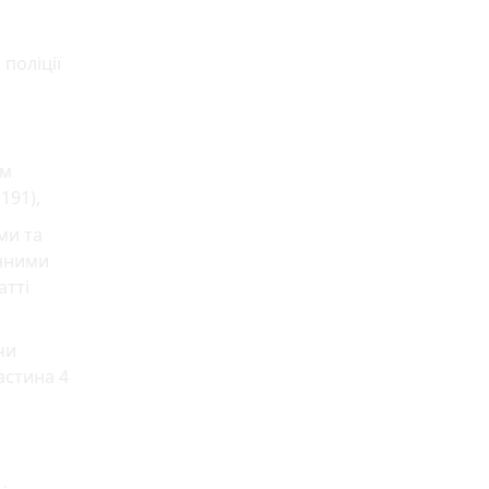
поліції
ом
191),
ми та
онними
атті
чи
астина 4