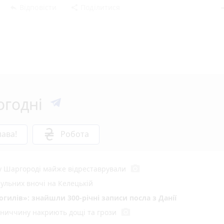
Відповісти
Поділитися
reply
share
rem
огодні
ава!
Робота
photo_camera
 у Шаргороді майже відреставрували
рульних вночі на Келецькій
илів»: знайшли 300-річні записи посла з Данії
photo_camera
інниччину накриють дощі та грози