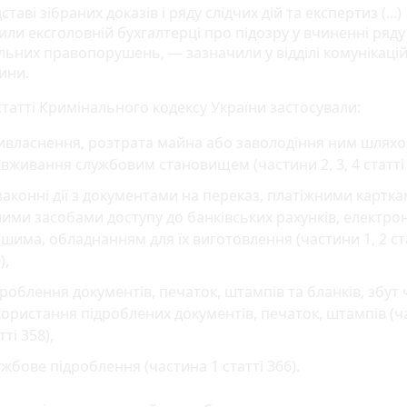
ставі зібраних доказів і ряду слідчих дій та експертиз (...)
или ексголовній бухгалтерці про підозру у вчиненні ряду
льних правопорушень, — зазначили у відділі комунікацій 
ини.
статті Кримінального кодексу України застосували:
ивласнення, розтрата майна або заволодіння ним шлях
вживання службовим становищем (частини 2, 3, 4 статті 
аконні дії з документами на переказ, платіжними картка
ими засобами доступу до банківських рахунків, електр
шима, обладнанням для їх виготовлення (частини 1, 2 ст
),
роблення документів, печаток, штампів та бланків, збут 
ористання підроблених документів, печаток, штампів (ч
тті 358),
жбове підроблення (частина 1 статті 366).