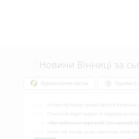
Новини Вінниці за сь
Відключення світла
Героям Сл
Історичну браму храму Святого Флоріана
21:01
П'янючий водій лаявся та кидався на пат
20:07
«Ми побачили порожній і розорений Мог
19:22
Після +38 погода різко зміниться. Коли В
19:13