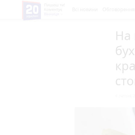
Пишеш ти!
Всі новини
Обговорення
Коментує
Вінниця
На 
бух
кра
сто
4 липня 2