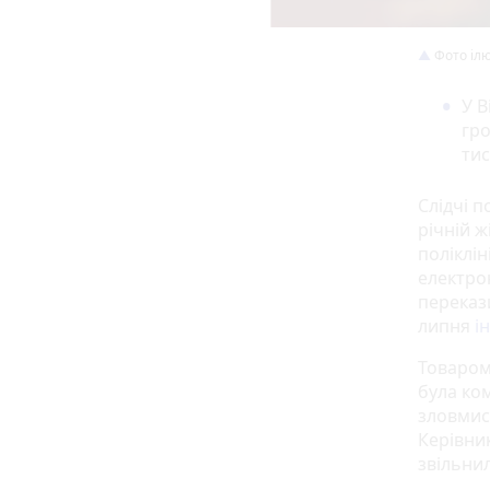
Фото іл
У В
гро
тис
Слідчі п
річній ж
поліклін
електро
переказ
липня
і
Товаром
була ком
зловмис
Керівник
звільнил