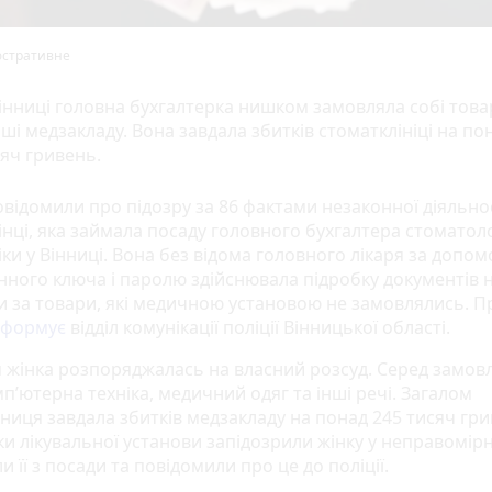
юстративне
інниці головна бухгалтерка нишком замовляла собі това
ші медзакладу. Вона завдала збитків стоматклініці на по
яч гривень.
овідомили про підозру за 86 фактами незаконної діяльнос
інці, яка займала посаду головного бухгалтера стоматол
іки у Вінниці. Вона без відома головного лікаря за допо
нного ключа і паролю здійснювала підробку документів 
и за товари, які медичною установою не замовлялись. П
нформує
відділ комунікації поліції Вінницької області.
 жінка розпоряджалась на власний розсуд. Серед замов
п’ютерна техніка, медичний одяг та інші речі. Загалом
ниця завдала збитків медзакладу на понад 245 тисяч гри
и лікувальної установи запідозрили жінку у неправомірн
и її з посади та повідомили про це до поліції.