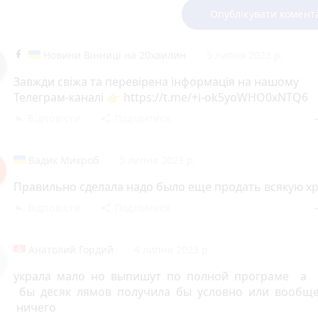
Опублікувати комент
Новини Вінниці на 20хвилин
5 липня 2023 р.
Завжди свіжа та перевірена інформація на нашому
Телеграм-каналі 👉 https://t.me/+i-ok5yoWHO0xNTQ6
Відповісти
Поділитися
reply
share
rem
Вадик Микроб
5 липня 2023 р.
Правильно сделала надо было еще продать всякую х
Відповісти
Поділитися
reply
share
rem
Анатолий Гордий
4 липня 2023 р.
украла мало но выпишут по полной програме а 
бы десяк лямов получила бы условно или вообщ
ничего