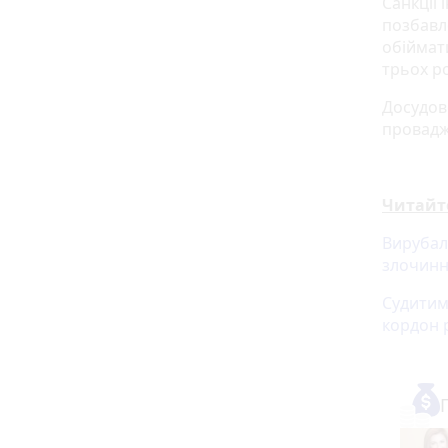
Санкції
позбавл
обіймат
трьох ро
Досудов
провадж
Читайт
Вирубал
злочинн
Судитим
кордон 