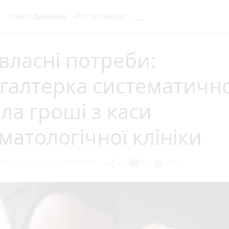
...
Розслідування
Фотоконкурс
власні потреби:
галтерка систематичн
ла гроші з каси
матологічної клініки
023 р.
Лариса ОЛІЙНИК
chat_bubble
share
visibility
2
3
1653