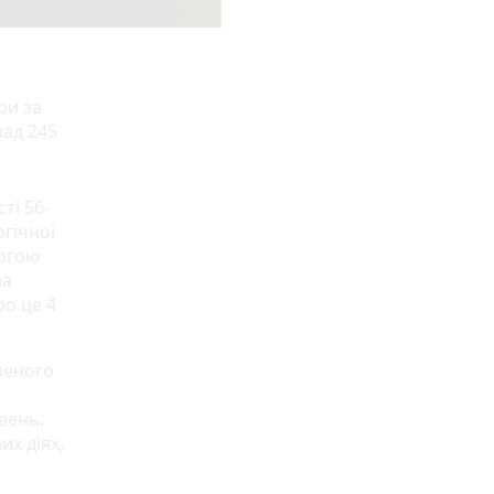
ри за
над 245
ті 56-
огічної
могою
на
ро це 4
леного
вень.
их діях,