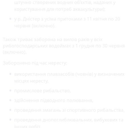
штучно створених водних об’єктів, наданих у
користування для потреб аквакультури);
у р. Дністер з усіма притоками з 11 квітня по 20
червня (включно).
Також триває заборона на вилов раків у всіх
рибогосподарських водоймах з 1 грудня по 30 червня
(включно).
Заборонено під час нересту:
використання плавзасобів (човнів) у визначених
місцях нересту,
промислове рибальство,
здійснення підводного полювання,
проведення змагань зі спортивного рибальства,
проведення днопоглиблювальних, вибухових та
інших робіт,