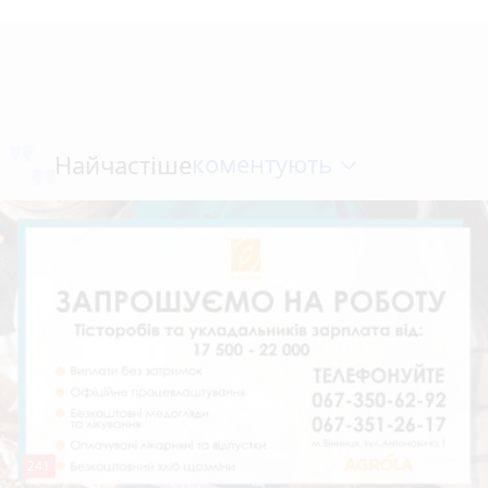
коментують
Найчастіше
241