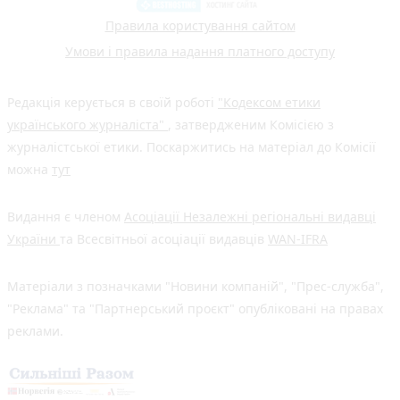
Правила користування сайтом
Умови і правила надання платного доступу
Редакція керується в своїй роботі
"Кодексом етики
українського журналіста"
, затвердженим Комісією з
журналістської етики. Поскаржитись на матеріал до Комісії
можна
тут
Видання є членом
Асоціації Незалежні регіональні видавці
України
та Всесвітньої асоціації видавців
WAN-IFRA
Матеріали з позначками "Новини компаній", "Прес-служба",
"Реклама" та "Партнерський проєкт" опубліковані на правах
реклами.