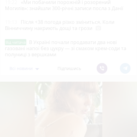
19:22
«Ми побачили порожній і розорений
Могилів»: знайшли 300-річні записи посла з Данії
19:13
Після +38 погода різко зміниться. Коли
Вінниччину накриють дощі та грози
photo_camera
В Україні почали продавати два нові
Від читача
газовані напої без цукру — зі смаком крем-соди та
полуниці з вершками
Всі новини
Підпишись