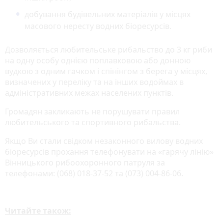
добування будівельних матеріалів у місцях
масового нересту водних біоресурсів.
Дозволяється любительське рибальство до 3 кг риби
на одну особу однією поплавковою або донною
вудкою з одним гачком і спінінгом з берега у місцях,
визначених у переліку та на інших водоймах в
адміністративних межах населених пунктів.
Громадян закликають не порушувати правил
любительського та спортивного рибальства.
Якщо Ви стали свідком незаконного вилову водних
біоресурсів прохання телефонувати на «гарячу лінію»
Вінницького рибоохоронного патруля за
телефонами: (068) 018-37-52 та (073) 004-86-06.
Читайте також: