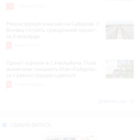
12
3 серпня 2026 р.
Реконструкція очисних на Сабарові. У
Вінниці готують грандіозний проєкт
за 4 мільярди
8
Вчора о 12:27
Проєкт оцінили в 1,4 мільйона. Поки
вінничани танцюють біля «Райдуги»,
за її реконструкцію судяться
8
3 серпня 2026 р.
keyboard_arrow_right
Дивитись ще
СВІЖИЙ ВИПУСК