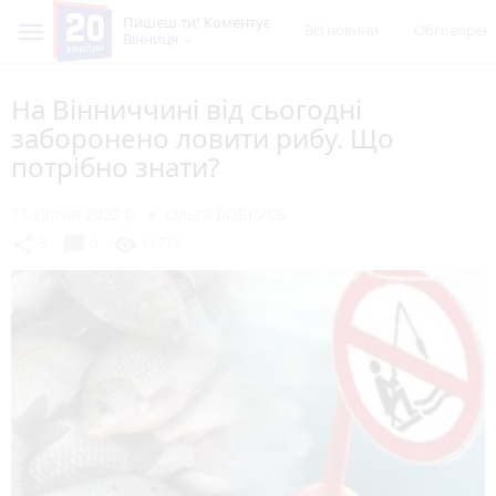
Пишеш ти! Коментує
Всі новини
Обговорен
Вінниця
На Вінниччині від сьогодні
заборонено ловити рибу. Що
потрібно знати?
11 квітня 2022 р.
Ольга БОБРУСЬ
chat_bubble
share
visibility
5
0
11713