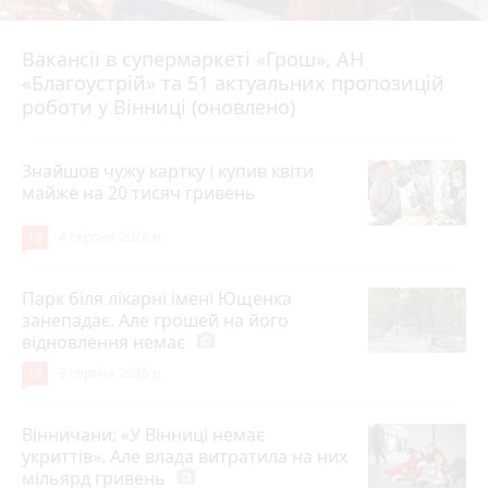
Вакансії в супермаркеті «Грош», АН
4 серпня 2026 р.
«Благоустрій» та 51 актуальних пропозицій
роботи у Вінниці (оновлено)
Знайшов чужу картку і купив квіти
майже на 20 тисяч гривень
19
4 серпня 2026 р.
Парк біля лікарні імені Ющенка
занепадає. Але грошей на його
відновлення немає
photo_camera
15
3 серпня 2026 р.
Вінничани: «У Вінниці немає
укриттів». Але влада витратила на них
мільярд гривень
photo_camera