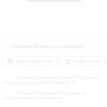
Новини Вінниці за сьогодні
Відключення світла
Героям Слава!
21:01
Історичну браму храму Святого Флоріана у
Шаргороді майже відреставрували
photo_camera
20:07
П'янючий водій лаявся та кидався на
патрульних вночі на Келецькій