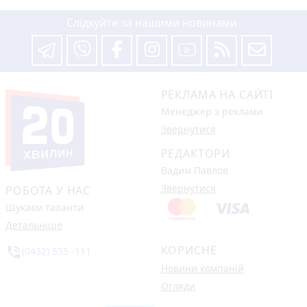
Слідкуйте за нашими новинами
РЕКЛАМА НА САЙТІ
Менеджер з реклами
Звернутися
РЕДАКТОРИ
Вадим Павлов
Звернутися
РОБОТА У НАС
Шукаєм таланти
Детальніше
КОРИСНЕ
phone_in_talk
(0432) 555 -111
Новини компаній
Огляди