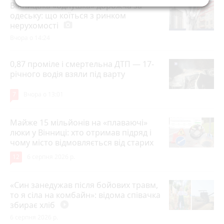
Вінницька «однушка» дорожча за
одеську: що коїться з ринком
нерухомості
photo_camera
Вчора о 14:24
0,87 проміле і смертельна ДТП — 17-
річного водія взяли під варту
7
Вчора о 13:01
Майже 15 мільйонів на «плаваючі»
люки у Вінниці: хто отримав підряд і
чому місто відмовляється від старих
12
6 серпня 2026 р.
«Син занедужав після бойових травм,
то я сіла на комбайн»: відома співачка
збирає хліб
play_circle_filled
6 серпня 2026 р.