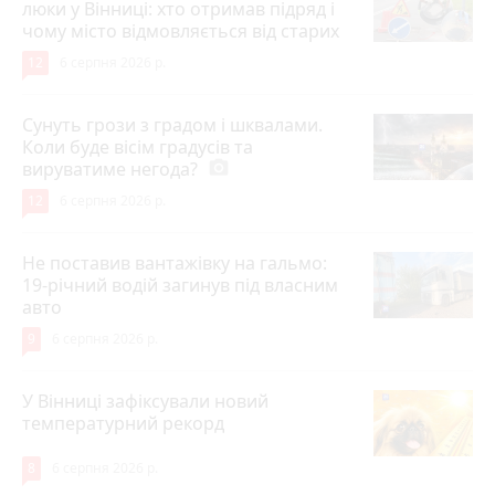
люки у Вінниці: хто отримав підряд і
чому місто відмовляється від старих
12
6 серпня 2026 р.
Сунуть грози з градом і шквалами.
Коли буде вісім градусів та
вируватиме негода?
photo_camera
12
6 серпня 2026 р.
Не поставив вантажівку на гальмо:
19-річний водій загинув під власним
авто
9
6 серпня 2026 р.
У Вінниці зафіксували новий
температурний рекорд
8
6 серпня 2026 р.