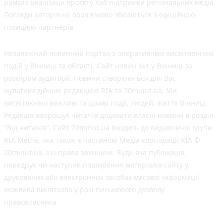
рамках реалізації проєкту Хаб підтримки регіональних медіа.
Погляди авторів не обов'язково збігаються з офіційною
позицією партнерів
Незалежний новинний портал з оперативним висвітленням
подій у Вінниці та області. Сайт новин №1 у Вінниці за
розміром аудиторії. Новини створюються для Вас
мультимедійною редакцією RIA та 20minut.ua. Ми
висвітлюємо важливі та цікаві події, людей, життя Вінниці.
Редакція запрошує читачів додавати власні новини в розділ
"Від читачів". Сайт 20minut.ua входить до видавничої групи
RIA Media, яка також є частиною Медіа корпорації RIA ©
20minut.ua. Усі права захищені. Будь-яка публiкацiя,
передрук чи наступне поширення матеріалів сайту у
друкованих або електронних засобах масової інформації
можлива винятково у разі письмового дозволу
правовласника.