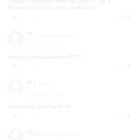
Пиндус з Швейцарцями настроїв🙃, Ще з
Німцями настроїть неук Гройсмана
reply
share
remove
add
0
Наталія Партика
9 вересня 2024 р.
Навіщо оприлюднювати????!!! (
reply
share
remove
add
0
Петро
9 вересня 2024 р.
Ховатимуть у голод чи як
reply
share
remove
add
0
Тетяна Федченко