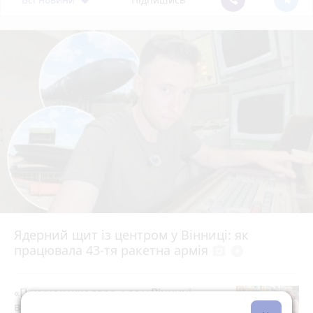
Ядерний щит із центром у Вінниці: як
працювала 43-тя ракетна армія
photo_camera
play_circle_filled
«Пакунок школяра»: де у Вінниці
витратити державну допомогу на