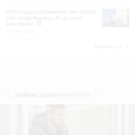
АРМА шукала управителя, але «Bogun
City» знову будують. Як це стало
можливим?
play_circle_filled
7 серпня 2026 р.
keyboard_arrow_right
Дивитись ще
коментують
Найчастіше