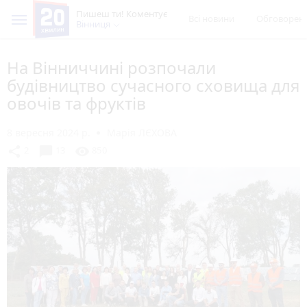
Пишеш ти! Коментує
Всі новини
Обговорен
Вінниця
На Вінниччині розпочали
будівництво сучасного сховища для
овочів та фруктів
8 вересня 2024 р.
Марія ЛЄХОВА
chat_bubble
share
visibility
2
13
850