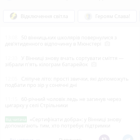
Відключення світла
Героям Слава!
13:08
50 вінницьких школярів повернулися з
дев’ятиденного відпочинку в Мюнстері
photo_camera
12:33
У Вінниці знову вчать сортувати сміття —
зібрали п'ять кілограм батарейок
photo_camera
12:05
Сліпуче літо: прості звички, які допоможуть
подбати про зір у сонячні дні
11:15
60-річний чоловік ледь не загинув через
цигарку у селі Стрільники
«Сертифікати добра»: у Вінниці знову
Від читача
допомагають тим, хто потребує підтримки
Всі новини
Підпишись