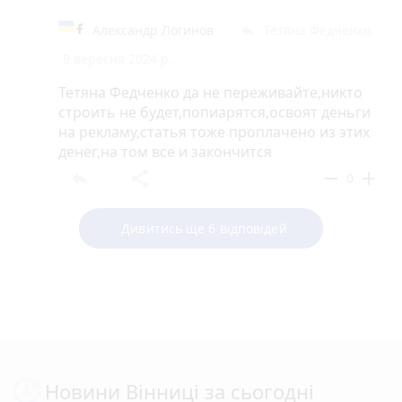
Александр Логинов
Тетяна Федченко
reply
9 вересня 2024 р.
Тетяна Федченко да не переживайте,никто
строить не будет,попиарятся,освоят деньги
на рекламу,статья тоже проплачено из этих
денег,на том все и закончится
reply
share
remove
add
0
Дивитись ще 6 відповідей
Новини Вінниці за сьогодні