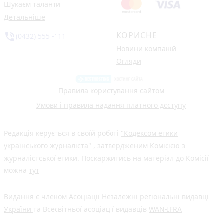
Шукаєм таланти
Детальніше
КОРИСНЕ
phone_in_talk
(0432) 555 -111
Новини компаній
Огляди
Правила користування сайтом
Умови і правила надання платного доступу
Редакція керується в своїй роботі
"Кодексом етики
українського журналіста"
, затвердженим Комісією з
журналістської етики. Поскаржитись на матеріал до Комісії
можна
тут
Видання є членом
Асоціації Незалежні регіональні видавці
України
та Всесвітньої асоціації видавців
WAN-IFRA