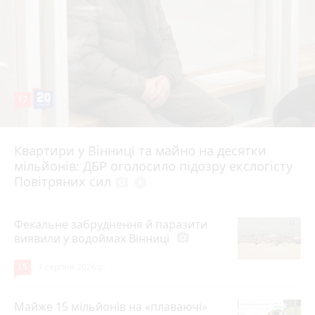
17
Квартири у Вінниці та майно на десятки
6 серпня 2026 р.
мільйонів: ДБР оголосило підозру екслогісту
Повітряних сил
photo_camera
play_circle_filled
Фекальне забруднення й паразити
виявили у водоймах Вінниці
photo_camera
15
7 серпня 2026 р.
Майже 15 мільйонів на «плаваючі»