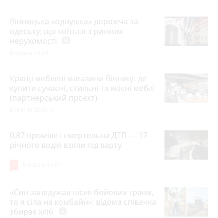
Вінницька «однушка» дорожча за
одеську: що коїться з ринком
нерухомості
photo_camera
Вчора о 14:24
Кращі меблеві магазини Вінниці: де
купити сучасні, стильні та якісні меблі
(партнерський проєкт)
8 липня 2026 р.
0,87 проміле і смертельна ДТП — 17-
річного водія взяли під варту
7
Вчора о 13:01
«Син занедужав після бойових травм,
то я сіла на комбайн»: відома співачка
збирає хліб
play_circle_filled