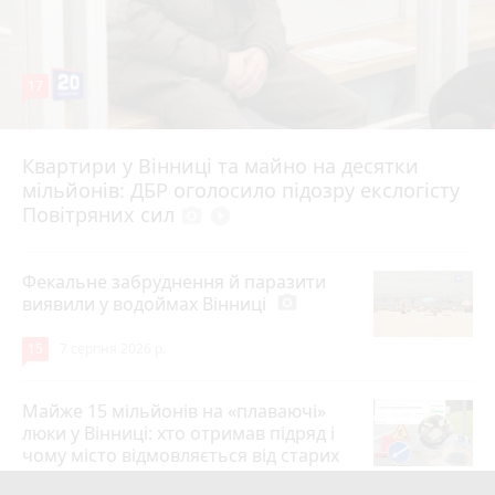
17
Квартири у Вінниці та майно на десятки
6 серпня 2026 р.
мільйонів: ДБР оголосило підозру екслогісту
Повітряних сил
photo_camera
play_circle_filled
Фекальне забруднення й паразити
виявили у водоймах Вінниці
photo_camera
15
7 серпня 2026 р.
Майже 15 мільйонів на «плаваючі»
люки у Вінниці: хто отримав підряд і
чому місто відмовляється від старих
12
6 серпня 2026 р.