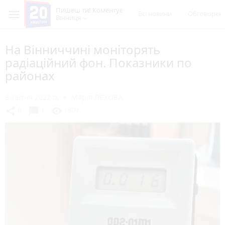
Пишеш ти! Коментує
Всі новини
Обговорен
Вінниця
На Вінниччині моніторять
радіаційний фон. Показники по
районах
8 квітня 2022 р.
Марія ЛЄХОВА
chat_bubble
share
visibility
0
1
1809