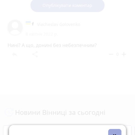
Опублікувати коментар
Viacheslav Golovenko
8 квітня 2022 р.
Нині? А що, донині без небезпечним?
reply
share
remove
add
0
Новини Вінниці за сьогодні
Відключення світла
Героям Слава!