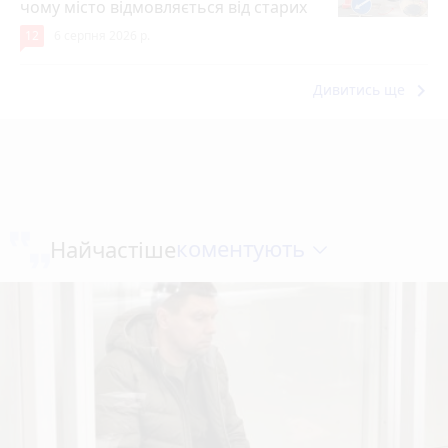
чому місто відмовляється від старих
12
6 серпня 2026 р.
keyboard_arrow_right
Дивитись ще
коментують
Найчастіше