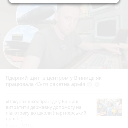
Ядерний щит із центром у Вінниці: як
працювала 43-тя ракетна армія
photo_camera
play_circle_filled
«Пакунок школяра»: де у Вінниці
витратити державну допомогу на
підготовку до школи (партнерський
проєкт)
3 серпня 2026 р.