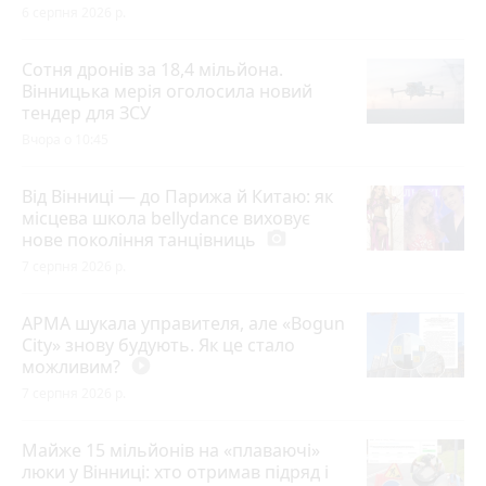
6 серпня 2026 р.
Сотня дронів за 18,4 мільйона.
Вінницька мерія оголосила новий
тендер для ЗСУ
Вчора о 10:45
Від Вінниці — до Парижа й Китаю: як
місцева школа bellydance виховує
нове покоління танцівниць
photo_camera
7 серпня 2026 р.
АРМА шукала управителя, але «Bogun
City» знову будують. Як це стало
можливим?
play_circle_filled
7 серпня 2026 р.
Майже 15 мільйонів на «плаваючі»
люки у Вінниці: хто отримав підряд і