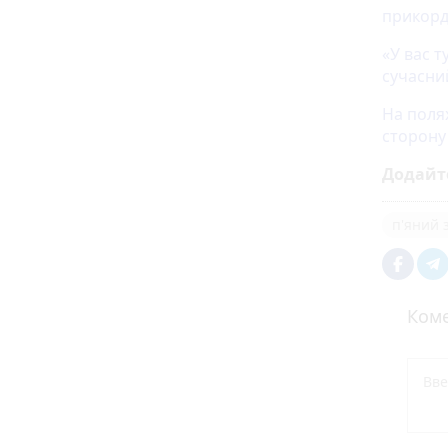
прикорд
«У вас т
сучасни
На поля
сторону
Додайт
п'яний 
Коме