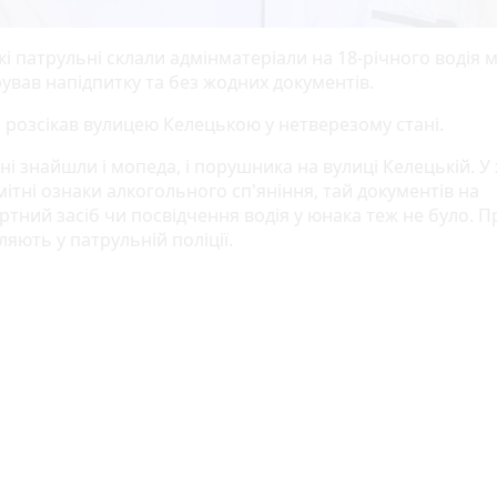
і патрульні склали адмінматеріали на 18-річного водія 
ував напідпитку та без жодних документів.
 розсікав вулицею Келецькою у нетверезому стані.
і знайшли і мопеда, і порушника на вулиці Келецькій. У
ітні ознаки алкогольного сп'яніння, тай документів на
тний засіб чи посвідчення водія у юнака теж не було. П
яють у патрульній поліції.