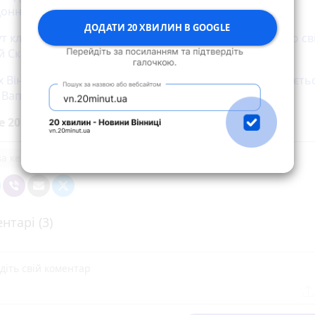
онники затримали 19-річного втікача
ДОДАТИ 20 ХВИЛИН В GOOGLE
ут клондайк для фотографів». 50 років ходить пішки по св
й Сковорода
х Вінниччини помітили бурого ведмедя. Кажуть, рухаєтьс
 Вапнярки
е 20 хвилин до вибраних джерел у
Google
за кермом
нтарі (3)