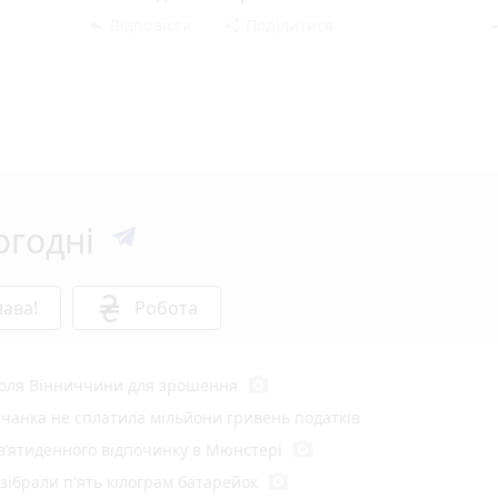
Відповісти
Поділитися
reply
share
rem
огодні
ава!
Робота
photo_camera
 поля Вінниччини для зрошення
чанка не сплатила мільйони гривень податків
photo_camera
в’ятиденного відпочинку в Мюнстері
photo_camera
 зібрали п'ять кілограм батарейок