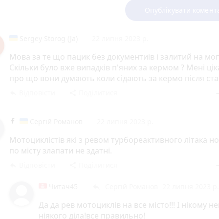
Опублікувати комент
Sergey Storog (Ja)
22 липня 2023 р.
Мова за те що пацик без документиів і залитий на моп
Скільки було вже випадків п'яних за кермом ? Мені цік
про що вони думають коли сідають за кермо після ста
Відповісти
Поділитися
reply
share
rem
Сергій Романов
22 липня 2023 р.
Мотоциклістів які з ревом турбореактивного літака н
по місту злапати не здатні.
Відповісти
Поділитися
reply
share
rem
Читач45
Сергій Романов
22 липня 2023 р.
reply
Да да рев мотоциклів на все місто!!! І нікому н
ніякого діла!все правильно!