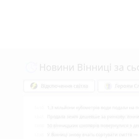
Новини Вінниці за сь
Відключення світла
Героям Сл
1,3 мільйони кубометрів води подали на
14:10
Продала землі дешевше за ринкову: вінни
13:41
50 вінницьких школярів повернулися з де
13:08
У Вінниці знову вчать сортувати сміття —
12:33