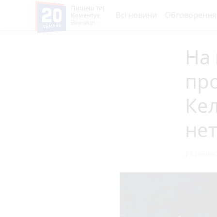
Пишеш ти!
Всі новини
Обговорення
Коментує
Вінниця
На 
про
Ке
не
22 липня 