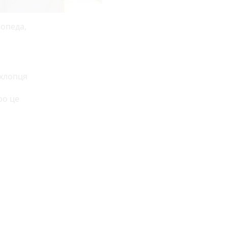
мопеда,
 хлопця
ро це