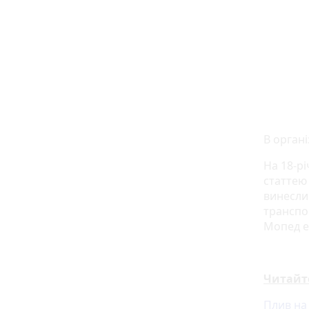
В органі
На 18-р
статтею 
винесли
транспо
Мопед е
Читайт
Плив на