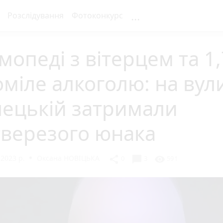
...
Розслідування
Фотоконкурс
мопеді з вітерцем та 1
міле алкоголю: на вул
лецькій затримали
тверезого юнака
2023 р.
Оксана НОВІЦЬКА
chat_bubble
share
visibility
0
3
591