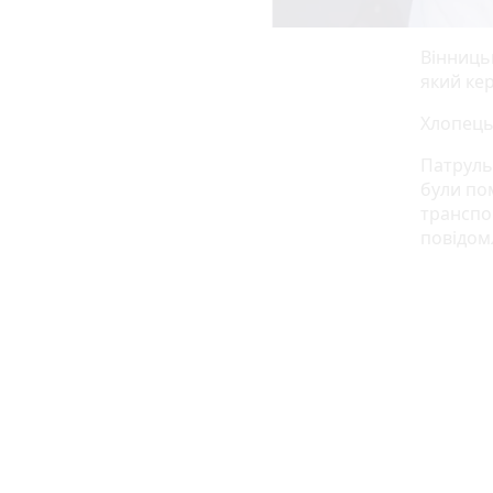
Вінницьк
який кер
Хлопець
Патрульн
були пом
транспор
повідомл