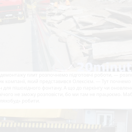
 демонтажу плит розпочнемо підготовчі роботи, — розп
ик компанії, який представився Олексієм. — Тут почнемо
н для пішохідного фонтану. А що до паркінгу чи оновлен
нічого не зможу розповісти, бо ми там не працюємо. Маб
ляхобуд» робити.