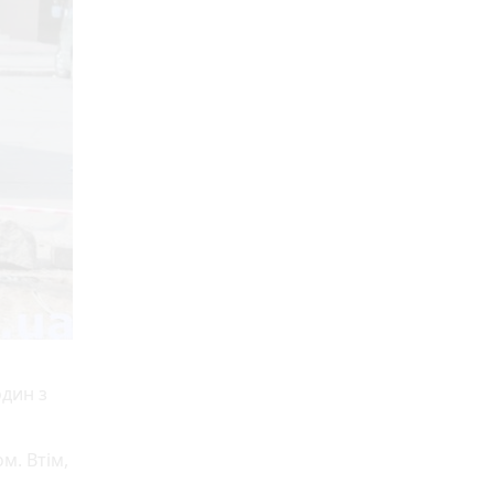
один з
м. Втім,