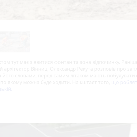
том тут має з'явитися фонтан та зона відпочинку. Раніш
й архітектор Вінниці Олександр Рекута розповів про зап
За його словами, перед самим літаком мають побудувати 
 по якому можна буде ходити. На кшталт того,
що роблят
ькій.