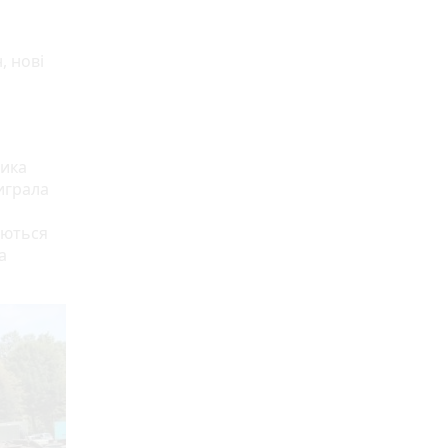
, нові
чика
играла
аються
а