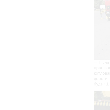
— Після
працівн
котлова
дороги 
буде «Ш