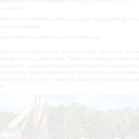
 вересня почали оновлювати площу з літаком, що на
смонавтів
майже сім мільйонів гривень тут буде пішохідний фонтан
туари та дерева
щу обіцяють оновити до кінця 2016 року
укція площі біля літака, що носить ім’я героя АТО, льот
ина Могилко, розпочалася. Тендер на виконання робіт в
 «Олеріт», і на ремонтні роботи витратять 6,9 мільйонів
 з бюджету. Наразі, працівники приватної компанії займ
жем бетонних плит та вже обгородили місце будівництв
м.