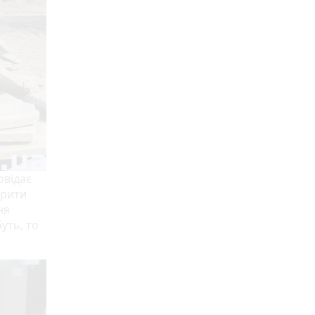
овідає
 рити
ня
уть, то