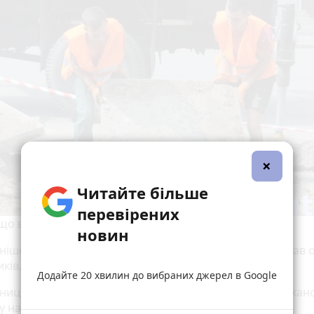
×
Читайте більше
перевірених
 що витягували плити розповіли, що це не важко.
новин
іше їх перегортати, щоб зміг підчепитися кран, - казав 
ків.
Додайте 20 хвилин до вибраних джерел в Google
ництва завезли спецтехніку, і територію закрили паркано
у на реконструкцію площі ще немає.