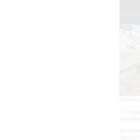
Робочі,
— Складн
працівни
До будів
паспорт