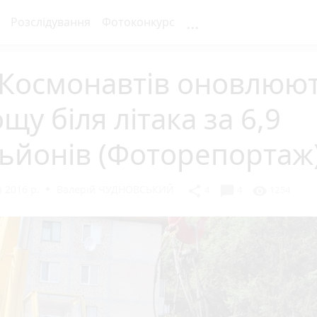
...
Розслідування
Фотоконкурс
 Космонавтів оновлюю
щу біля літака за 6,9
ьйонів (Фоторепортаж
 2016 р.
Валерій ЧУДНОВСЬКИЙ
chat_bubble
share
visibility
4
4
1254