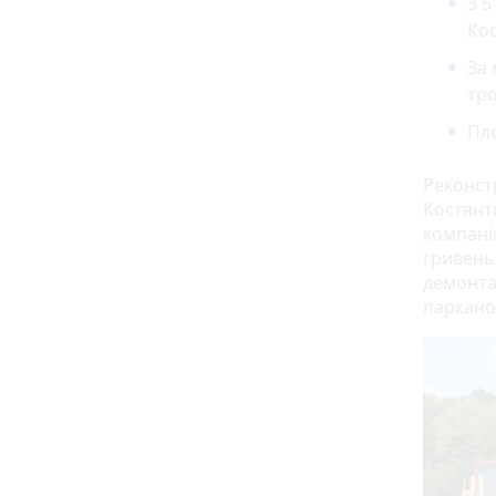
З 5
Ко
За 
тро
Пло
Реконстр
Костянт
компанія
гривень
демонта
паркано