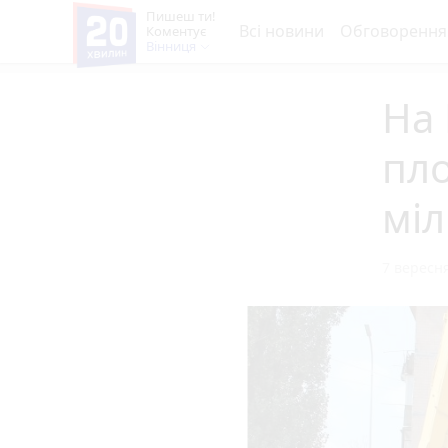
Пишеш ти!
Всі новини
Обговорення
Коментує
Вінниця
На
пло
міл
7 вересня