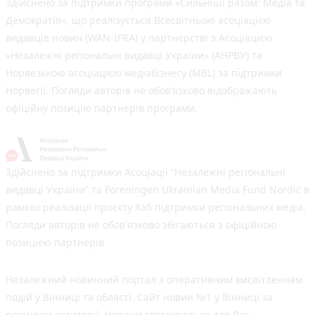
Здійснено за підтримки програми «Сильніші разом: Медіа та
Демократія», що реалізується Всесвітньою асоціацією
видавців новин (WAN-IFRA) у партнерстві з Асоціацією
«Незалежні регіональні видавці України» (АНРВУ) та
Норвезькою асоціацією медіабізнесу (MBL) за підтримки
Норвегії. Погляди авторів не обов’язково відображають
офіційну позицію партнерів програми.
Здійснено за підтримки Асоціації “Незалежні регіональні
видавці України” та Foreningen Ukrainian Media Fund Nordic в
рамках реалізації проєкту Хаб підтримки регіональних медіа.
Погляди авторів не обов'язково збігаються з офіційною
позицією партнерів
Незалежний новинний портал з оперативним висвітленням
подій у Вінниці та області. Сайт новин №1 у Вінниці за
розміром аудиторії. Новини створюються для Вас