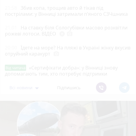
21:58
Збив копа, трощив авто й тікав під
пострілами: у Вінниці затримали п’яного СЗЧшника
21:01
На ставку біля Сологубівки масово розквітли
рожеві лотоси. ВІДЕО
play_circle_filled
photo_camera
20:00
Їдете на море? На пляжі в Україні жінку вкусив
отруйний каракурт
photo_camera
«Сертифікати добра»: у Вінниці знову
Від читача
допомагають тим, хто потребує підтримки
Всі новини
Підпишись