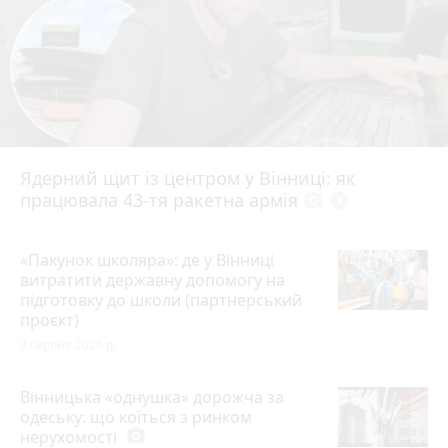
Ядерний щит із центром у Вінниці: як
працювала 43-тя ракетна армія
photo_camera
play_circle_filled
«Пакунок школяра»: де у Вінниці
витратити державну допомогу на
підготовку до школи (партнерський
проєкт)
3 серпня 2026 р.
Вінницька «однушка» дорожча за
одеську: що коїться з ринком
нерухомості
photo_camera