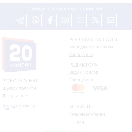
Слідкуйте за нашими новинами
РЕКЛАМА НА САЙТІ
Менеджер з реклами
Звернутися
РЕДАКТОРИ
Вадим Павлов
Звернутися
РОБОТА У НАС
Шукаєм таланти
Детальніше
КОРИСНЕ
phone_in_talk
(0432) 555 -111
Новини компаній
Огляди