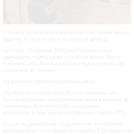
У Вінниці рятувальники відчинили пластикове вікно в
будинку, в «полон» якого потрапила дитина.
Сьогодні, 16 березня 2017 року, близько пів на
одинадцяту годину ранку о 10:44 на вулиці Ольги
Кобилянської у Вінниці власники будинку не могли
потрапити до будинку.
На допомогу викликали рятувальників.
«Прибувши на місце бійці ДСНС встановили, що
батьки випадково зачинили вхідні двері в будинку, де
залишилась їхня чотирьохрічна дитина», -
розказують в прес-центрі рятувальної служби «101».
На щастя, рятувальник за допомогою інструменту
відчинив вікно та потрапив до будинку. З дитиною все