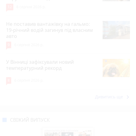
12
6 серпня 2026 р.
Не поставив вантажівку на гальмо:
19-річний водій загинув під власним
авто
9
6 серпня 2026 р.
У Вінниці зафіксували новий
температурний рекорд
8
6 серпня 2026 р.
keyboard_arrow_right
Дивитись ще
СВІЖИЙ ВИПУСК