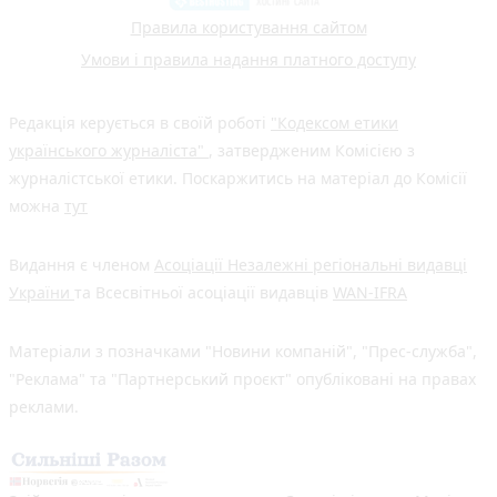
Правила користування сайтом
Умови і правила надання платного доступу
Редакція керується в своїй роботі
"Кодексом етики
українського журналіста"
, затвердженим Комісією з
журналістської етики. Поскаржитись на матеріал до Комісії
можна
тут
Видання є членом
Асоціації Незалежні регіональні видавці
України
та Всесвітньої асоціації видавців
WAN-IFRA
Матеріали з позначками "Новини компаній", "Прес-служба",
"Реклама" та "Партнерський проєкт" опубліковані на правах
реклами.