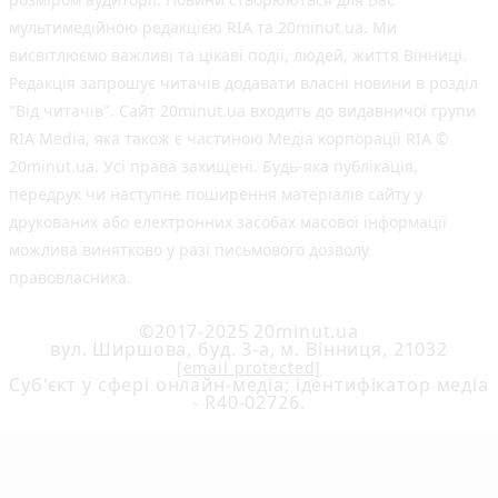
мультимедійною редакцією RIA та 20minut.ua. Ми
висвітлюємо важливі та цікаві події, людей, життя Вінниці.
Редакція запрошує читачів додавати власні новини в розділ
"Від читачів". Сайт 20minut.ua входить до видавничої групи
RIA Media, яка також є частиною Медіа корпорації RIA ©
20minut.ua. Усі права захищені. Будь-яка публiкацiя,
передрук чи наступне поширення матеріалів сайту у
друкованих або електронних засобах масової інформації
можлива винятково у разі письмового дозволу
правовласника.
©2017-2025 20minut.ua
вул. Ширшова, буд. 3-а, м. Вінниця, 21032
[email protected]
Cуб'єкт у сфері онлайн-медіа; ідентифікатор медіа
- R40-02726.