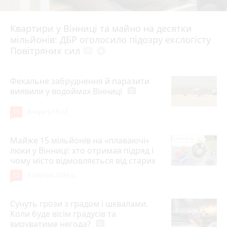
Квартири у Вінниці та майно на десятки
6 серпня 2026 р.
мільйонів: ДБР оголосило підозру екслогісту
Повітряних сил
photo_camera
play_circle_filled
Фекальне забруднення й паразити
виявили у водоймах Вінниці
photo_camera
15
Вчора о 15:12
Майже 15 мільйонів на «плаваючі»
люки у Вінниці: хто отримав підряд і
чому місто відмовляється від старих
12
6 серпня 2026 р.
Сунуть грози з градом і шквалами.
Коли буде вісім градусів та
вируватиме негода?
photo_camera