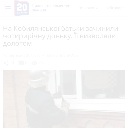
Пишеш ти! Коментує
Всі новини
Обговорен
Вінниця
На Кобилянської батьки зачинили
чотирирічну доньку. Її визволяли
долотом
16 березня 2017 р.
Ольга БОБРУСЬ
chat_bubble
share
visibility
14
0
414