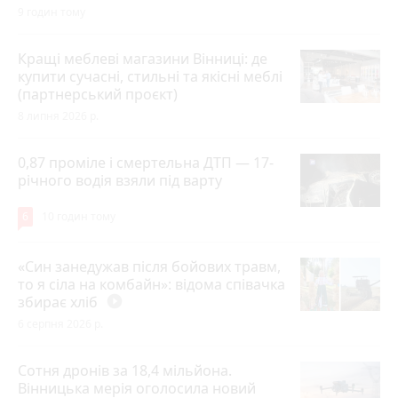
9 годин тому
Кращі меблеві магазини Вінниці: де
купити сучасні, стильні та якісні меблі
(партнерський проєкт)
8 липня 2026 р.
0,87 проміле і смертельна ДТП — 17-
річного водія взяли під варту
6
10 годин тому
«Син занедужав після бойових травм,
то я сіла на комбайн»: відома співачка
збирає хліб
play_circle_filled
6 серпня 2026 р.
Сотня дронів за 18,4 мільйона.
Вінницька мерія оголосила новий