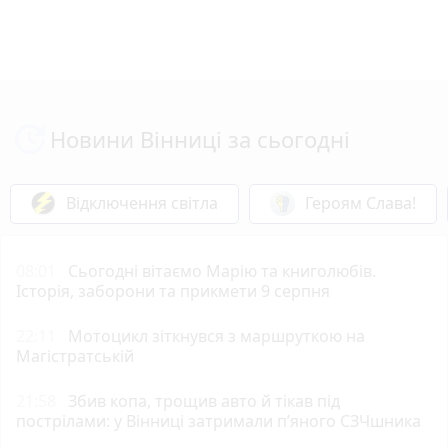
Новини Вінниці за сьогодні
Відключення світла
Героям Слава!
08:01
Сьогодні вітаємо Марію та книголюбів.
Історія, заборони та прикмети 9 серпня
22:11
Мотоцикл зіткнувся з маршруткою на
Магістратській
21:58
Збив копа, трощив авто й тікав під
пострілами: у Вінниці затримали п’яного СЗЧшника