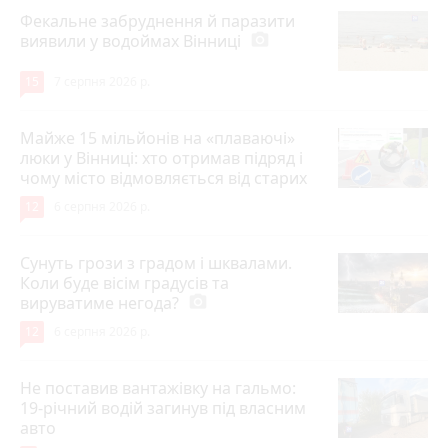
Фекальне забруднення й паразити
виявили у водоймах Вінниці
photo_camera
15
7 серпня 2026 р.
Майже 15 мільйонів на «плаваючі»
люки у Вінниці: хто отримав підряд і
чому місто відмовляється від старих
12
6 серпня 2026 р.
Сунуть грози з градом і шквалами.
Коли буде вісім градусів та
вируватиме негода?
photo_camera
12
6 серпня 2026 р.
Не поставив вантажівку на гальмо:
19-річний водій загинув під власним
авто