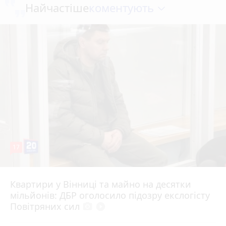
коментують
Найчастіше
17
Квартири у Вінниці та майно на десятки
6 серпня 2026 р.
мільйонів: ДБР оголосило підозру екслогісту
Повітряних сил
photo_camera
play_circle_filled