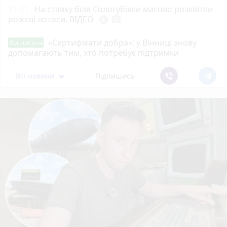
21:01
На ставку біля Сологубівки масово розквітли
рожеві лотоси. ВІДЕО
play_circle_filled
photo_camera
«Сертифікати добра»: у Вінниці знову
Від читача
допомагають тим, хто потребує підтримки
Всі новини
Підпишись