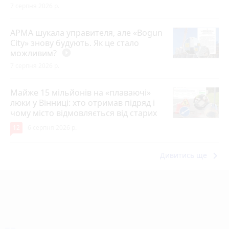
7 серпня 2026 р.
АРМА шукала управителя, але «Bogun
City» знову будують. Як це стало
можливим?
play_circle_filled
7 серпня 2026 р.
Майже 15 мільйонів на «плаваючі»
люки у Вінниці: хто отримав підряд і
чому місто відмовляється від старих
12
6 серпня 2026 р.
keyboard_arrow_right
Дивитись ще