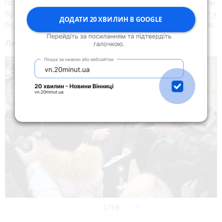
потрібно пропрацювати усі питання, щоб чітко знати
бреше чи не бреше забудовник. Чи вистачає кіловат у
ДОДАТИ 20 ХВИЛИН В GOOGLE
будинках і т.д. Левченко каже, що кіловат не вистачає.
Люди розблокували дорогу.
