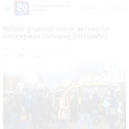
Пишеш ти! Коментує
Всі новини
Обговорен
Вінниця
Мітинг у центрі міста: активісти
перекрили Соборну (ОНЛАЙН)
26 жовтня 2018 р.
Марія ЛЄХОВА
chat_bubble
share
visibility
42
111
15196