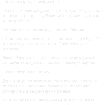
- Чого ви дорогу перекриваєте?
- Бо в нас 3 роки забудовник дім не здає і ми увесь час
терпимо. А те що люди 5 хвилин постояли в заторах -
то не проблема.
Ми також частина громади, частина Вінниці
- Якщо нас не почують, то все місто сьогодні буде без
транспорту - кажуть мешканці Європейського
кварталу
Люди обурюються, що до них ніхто не виходить з
кабінетів. Скандуюють "Ганьба", "Влада до народу"
Знов перекрили Соборну....
Директор департаменту енергетики, транспорту та
зв'язку Сергій Левченко сказав, що "європейці"
домовились із забудовником раніше
- У чому зараз проблема мені не зрозуміло. Зараз