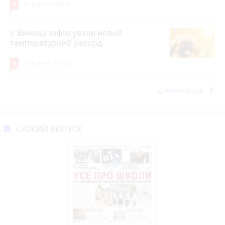
9
6 серпня 2026 р.
У Вінниці зафіксували новий
температурний рекорд
8
6 серпня 2026 р.
keyboard_arrow_right
Дивитись ще
СВІЖИЙ ВИПУСК