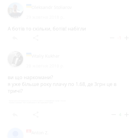
Oleksandr Stoliarov
29 жовтня 2018 р.
А ботів то скільки, ботів! набігли
reply
share
remove
add
-1
Vitaliy Kukhar
28 жовтня 2018 р.
ви що наркомани?
я уже більше року плачу по 1.68, де 3грн це в
тричі?
reply
share
remove
add
4
Anton Z.