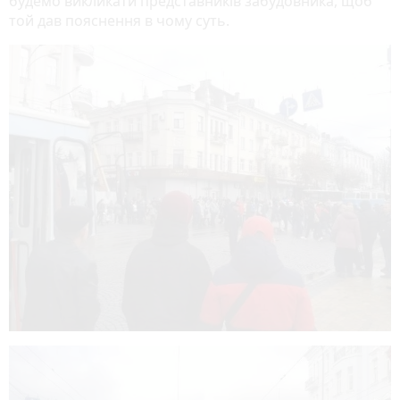
будемо викликати представників забудовника, щоб
той дав пояснення в чому суть.