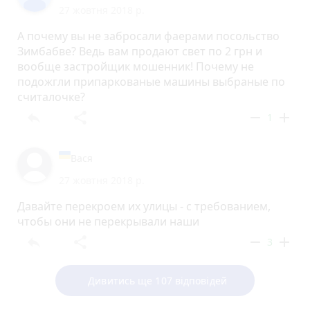
27 жовтня 2018 р.
А почему вы не забросали фаерами посольство
Зимбабве? Ведь вам продают свет по 2 грн и
вообще застройщик мошенник! Почему не
подожгли припаркованые машины выбраные по
считалочке?
reply
share
remove
add
1
Вася
27 жовтня 2018 р.
Давайте перекроем их улицы - с требованием,
чтобы они не перекрывали наши
reply
share
remove
add
3
Дивитись ще 107 відповідей