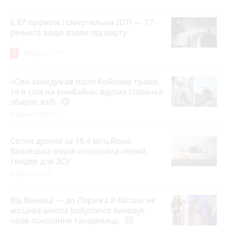
0,87 проміле і смертельна ДТП — 17-
річного водія взяли під варту
7
Вчора о 13:01
«Син занедужав після бойових травм,
то я сіла на комбайн»: відома співачка
збирає хліб
play_circle_filled
6 серпня 2026 р.
Сотня дронів за 18,4 мільйона.
Вінницька мерія оголосила новий
тендер для ЗСУ
Вчора о 10:45
Від Вінниці — до Парижа й Китаю: як
місцева школа bellydance виховує
нове покоління танцівниць
photo_camera