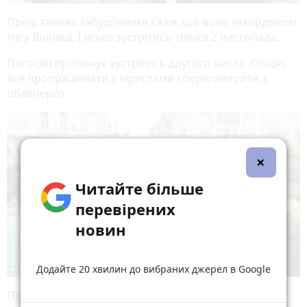
Представник забудовника каже, що вона закордоном.
Не у Вінниці. І може зустрітись тільки 2 листопада.
Погосян пропонує зустрітись другого числа. Обіцяє
все пропрацювати з юристами і переговорити з
обленерго.
×
Читайте більше
перевірених
новин
Додайте 20 хвилин до вибраних джерел в Google
Погосян каже до Левченко, що до 2 листопада