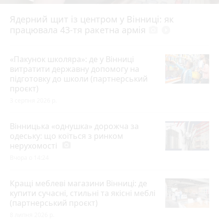
Ядерний щит із центром у Вінниці: як
працювала 43-тя ракетна армія
photo_camera
play_circle_filled
«Пакунок школяра»: де у Вінниці
витратити державну допомогу на
підготовку до школи (партнерський
проєкт)
3 серпня 2026 р.
Вінницька «однушка» дорожча за
одеську: що коїться з ринком
нерухомості
photo_camera
Вчора о 14:24
Кращі меблеві магазини Вінниці: де
купити сучасні, стильні та якісні меблі
(партнерський проєкт)
8 липня 2026 р.